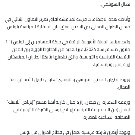
نضال السويلمي.
وأتاحت هذه الاجتماعات فرصة لمناقشة آفاق تعزيز التعاون الثنائي في
ميدان الطيران المدني بين البلدين، وفق بيان للسفارة الفرنسية بتونس.
وتعد فرنسا الدولة الأوروبية الرائدة في حركة المسافرين إلى تونس (1.1
مليون مسافر سنة 2024)، عبر العديد من الخطوط الجوية بين المدن
الرئيسية الفرنسية و التونسية، والتي تشغلها شركتا الطيران الفرنسيتان
إير فرانس وترانسافيا.
ويربط الطيران المدني الفرنسي والتونسي تعاون طويل الأمد في هذا
المجال.
ورفقة السفيرة آن جيجين، زار داميان كازيه أيضا مصنع “إيرباص أتلانتيك”
تونس (من المجموعة الفرنسية إيرباص) وهي الشركة الرئيسية في
المنطقة الصناعية للمغيرة.
وتوجد أربعين شركة فرنسية تعمل في قطاع الطيران في تونس