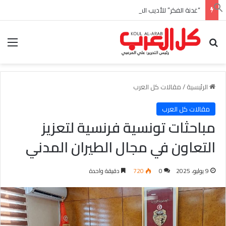
“غدنة الفكر” للأديب السعودي احمد بن عبدالله العبدالنبي
بحث عن
الق
الرئيسية
/
مقالات كل العرب
مقالات كل العرب
مباحثات تونسية فرنسية لتعزيز
التعاون في مجال الطيران المدني
9 يوليو، 2025
0
720
دقيقة واحدة