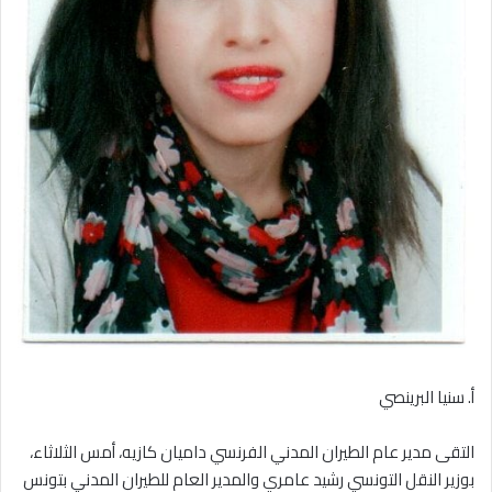
أ. سنيا البرينصي
التقى مدير عام الطيران المدني الفرنسي داميان كازيه، أمس الثلاثاء،
بوزير النقل التونسي رشيد عامري والمدير العام للطيران المدني بتونس