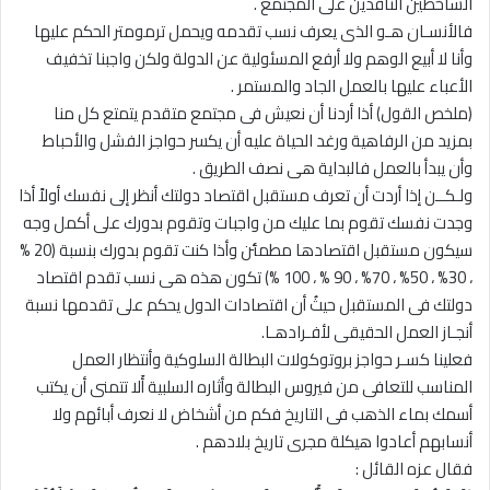
الساخطين الناقدين على المجتمع .
فالأنسـان هـو الذى يعرف نسب تقدمه ويحمل ترمومتر الحكم عليها
وأنا لا أبيع الوهم ولا أرفع المسئولية عن الدولة ولكن واجبنا تخفيف
الأعباء عليها بالعمل الجاد والمستمر .
(ملخص القول) أذا أردنا أن نعيش فى مجتمع متقدم يتمتع كل منا
بمزيد من الرفاهية ورغد الحياة عليه أن يكسر حواجز الفشل والأحباط
وأن يبدأ بالعمل فالبداية هى نصف الطريق .
ولـكــن إذا أردت أن تعرف مستقبل اقتصاد دولتك أنظر إلى نفسك أولاً أذا
وجدت نفسك تقوم بما عليك من واجبات وتقوم بدورك على أكمل وجه
سيكون مستقبل اقتصادها مطمئن وأذا كنت تقوم بدورك بنسبة (20 %
، 30% ، 50% ، 70% ، 90 % ، 100 %) تكون هذه هى نسب تقدم اقتصاد
دولتك فى المستقبل حيثُ أن اقتصادات الدول يحكم على تقدمها نسبة
أنجـاز العمل الحقيقى لأفـرادهـا.
فعلينا كسـر حواجز بروتوكولات البطالة السلوكية وأنتظار العمل
المناسب للتعافى من فيروس البطالة وأثاره السلبية أَلا تتمنى أن يكتب
أسمك بماء الذهب فى التاريخ فكم من أشخاض لا نعرف أبائهم ولا
أنسابهم أعادوا هيكلة مجرى تاريخ بلادهم .
فقال عزه القائل :