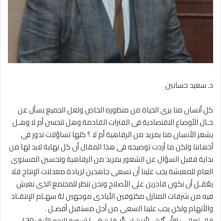
د. سعيد حسانين
كل أنسان منا يرى الحياة من منظوره الخاص ولعل الجميع يسأل عن
حـال الأوضاع الاقتصادية فى الفترات القادمة وهل تتحسن أم لا وهـل
يشعر الأنسان منا بمزيد من الرفاهية أم لا ؟ كلها تساؤلات تدور فى
أذهاننا ولكن ما أردت توضيحه فى هذا المقال أن كل نهاية لابد لها من
بداية فقبل السؤال عن الشعور بمزيد من الرفاهية وتحسين المستوى
العام للمعيشة يجب علينا أن نسعى جاهدين لزيادة معدلات الإنتاج فلا
يعُقـل أن نكون قادرين على الأصلاح ونحن ننظر للمجتمع الذى نعيش
فيه من شرفات المنازل مكتوفين الأيادى موجهين لهُ سهـام الإنتقـاد
والأتهام ولكن يجب علينا السعى من أجل مستقبل أفضـل .
قال تعالى : (وَأَن لَّيْسَ لِلْإِنسَانِ إِلَّا مَا سَعَى) (سورة النجم الأية : 39 )