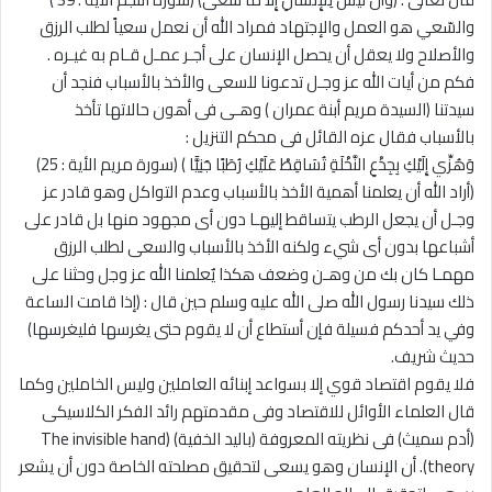
والسّعي هو العمل والإجتهاد فمراد الله أن نعمل سعياً لطلب الرزق
والأصلاح ولا يعقل أن يحصل الإنسان على أجـر عمـل قـام به غيـره .
فكم من أيات الله عز وجـل تدعونا للسعى والأخذ بالأسباب فنجد أن
سيدتنا (السيدة مريم أبنة عمران ) وهـى فى أهون حالاتها تأخذ
بالأسباب فقال عزه القائل فى محكم التنزيل :
وَهُزِّي إِلَيْكِ بِجِذْعِ النَّخْلَةِ تُسَاقِطْ عَلَيْكِ رُطَبًا جَنِيًّا ) (سورة مريم الأية : 25)
(أراد الله أن يعلمنا أهمية الأخذ بالأسباب وعدم التواكل وهو قادر عز
وجـل أن يجعل الرطب يتساقط إليهـا دون أى مجهود منها بل قادر على
أشباعها بدون أى شيء ولكنه الأخذ بالأسباب والسعى لطلب الرزق
مهمـا كان بك من وهـن وضعف هكذا يٌعلمنا الله عز وجل وحثنا على
ذلك سيدنا رسول الله صلى الله عليه وسلم حين قال : (إذا قامت الساعة
وفي يد أحدكم فسيلة فإن أستطاع أن لا يقوم حتى يغرسها فليغرسها)
حديث شريف.
فلا يقوم اقتصاد قوي إلا بسواعد إبنائه العاملين وليس الخاملين وكما
قال العلماء الأوائل للاقتصاد وفى مقدمتهم رائد الفكر الكلاسيكى
(أدم سميث) فى نظريته المعروفة (باليد الخفية) (The invisible hand
theory). أن الإنسان وهو يسعى لتحقيق مصلحته الخاصة دون أن يشعر