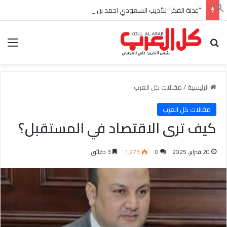
“غدنة الفكر” للأديب السعودي احمد بن عبدالله العبدالنبي
بحث عن
الق
الرئيسية
/
مقالات كل العرب
مقالات كل العرب
كيف ترى الاقتصاد في المستقبل؟
20 فبراير، 2025
0
1٬273
3 دقائق