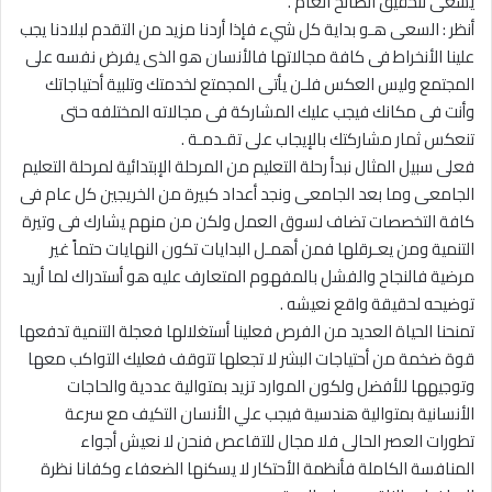
يسعى لتحقيق الصالح العام .
أنظر : السعى هـو بداية كل شيء فإذا أردنا مزيد من التقدم لبلادنا يجب
علينا الأنخراط فى كافة مجالاتها فالأنسان هو الذى يفرض نفسه على
المجتمع وليس العكس فلـن يأتى المجمتع لخدمتك وتلبية أحتياجاتك
وأنت فى مكانك فيجب عليك المشاركة فى مجالاته المختلفه حتى
تنعكس ثمار مشاركتك بالإيجاب على تقـدمـة .
فعلى سبيل المثال نبدأ رحلة التعليم من المرحلة الإبتدائية لمرحلة التعليم
الجامعى وما بعد الجامعى ونجد أعداد كبيرة من الخريجين كل عام فى
كافة التخصصات تضاف لسوق العمل ولكن من منهم يشارك فى وتيرة
التنمية ومن يعـرقلها فمن أهمـل البدايات تكون النهايات حتماً غير
مرضية فالنجاح والفشل بالمفهوم المتعارف عليه هو أستدراك لما أريد
توضيحه لحقيقة واقع نعيشه .
تمنحنا الحياة العديد من الفرص فعلينا أستغلالها فعجلة التنمية تدفعها
قوة ضخمة من أحتياجات البشر لا تجعلها تتوقف فعليك التواكب معها
وتوجيهها للأفضل ولكون الموارد تزيد بمتوالية عددية والحاجات
الأنسانية بمتوالية هندسية فيجب علي الأنسان التكيف مع سرعة
تطورات العصر الحالى فلا مجال للتقاعص فنحن لا نعيش أجواء
المنافسة الكاملة فأنظمة الأحتكار لا يسكنها الضعفاء وكفانا نظرة