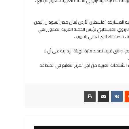
 في البحر الميت / الأردن، ورشة التخطيط الإستراتيجي للحملة العربية للتعليم للجميع ،
ة المشاركة ( فلسطين الأردن لبنان مصر السودان اليمن
لتربوي الفلسطيني لرئيس الحملة العربية الدكتور زاهي
، خاصة تلك التي تعاني الحروب .
 ، والتي قررت تمديد فترة الهيئة الإدارية على أن لا
الائتلافات العربيه من اجل تعزيز التعليم في المنطقه
يست
مشاركة عبر البريد
طباعة