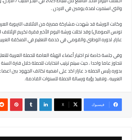
اختتمت اليوم الأحد التاسع من شباط 2025
والتي استمرت لمدة يومين في الاردن .
وكانت الورشة قد شهدت مشاركة مميزة من الائتلاف التربوية العربي
تونس الصومال) وقد تخللت ورشة اليوم الأخير فقرة تكريم الإئتلاف ا
عازار، لدوره الوطني والقومي في خدمة التعليم في المنكقة العربية 
وفي جلسة خاصة تم اختيار أعضاء الهيئة العامة للحملة العربية للتعليم
تتحاوز عاما واحدا ، حيث سيتم ترتيب انتخابات للحملة خلال فترة السنة .
بدوره رئيس الحمله د عازار اكد على اهميه تكاتف الجهود بين اعضاء 
العربيه ، وتنفيذ رؤية ورسالة الحملة للسنوات القادمة.
لينكدإن
بينتير
فيسبوك
‫X