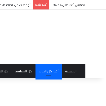
الخميس, أغسطس 6 2026
أخبار عاجلة
“ومضات من الحياة éclats de vie” كتاب جديد بالفرنسية للأديبة التونسية منى زغدان
الرئيسية
أخبار كل العرب
كل السياسة
كل الا