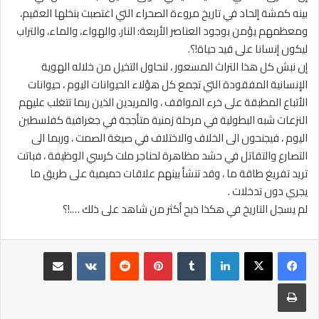
بينه كمشة إلحاد في تاريخ مروءة الصحراء التي اغتصبت بنخلها العقيم،
ومعظمهم يؤمن بوجود العناصر الأربعة: النار، والهواء، والماء، والتراب
ليكون إنسانا على قيد حياة!؟.
إن نبش كل هذا التراث المسعور ، لنحاول التخيل من خلاله الهوية
الإنسانية المفقودة التي تجمع كل هؤلاء الحيوانات اليوم ، حيوانات
الأتباع المطبقة على خرء المواقف ، والمريدين الذين ربما تتغلب عليهم
النزعات شبه البطولية في مرحلة زمنية متأججة في جغرافية كفلسطين
اليوم ، فيجنحون الى الخلاف والاختلاف في صيغة الصمت ، وربما الى
التصارع والتقاتل في حشد مظاهرة لحناجر ملت كرسي الوظيفة ، فباتت
تريد تفريغ طاقة ما ، وقد تنشأ بينهم علاقات حميمية على طريق ما
يجري دون تدخلات .
لم يسجل التاريخ في هكذا ذبح أكثر من شاهد على ذلك ….!؟
لينكدإن
بينتيريست
مشاركة عبر البريد
طباعة