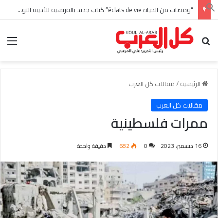
“ومضات من الحياة éclats de vie” كتاب جديد بالفرنسية للأديبة التونسية منى زغدان
بحث عن
الق
الرئيسية
/
مقالات كل العرب
مقالات كل العرب
ممرات فلسطينية
16 ديسمبر، 2023
0
682
دقيقة واحدة