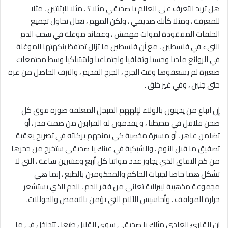
هل تريد التعرف على العالم يا صديقي مثلا ؟ ، مثلا للإثنتين ، مثلا
للمعرفة ، ومثلا كأنك صديقي ، ولكن المهم ، تعال نحاول تجميع
الحلقات المفقودة لموات مهمش ، وعقائد موغلة في سحب الدم
النيء في فلسطين ، مع أن فلسطين ما تزال تحتفظ بنكهتها الموغلة
في الروائع ماديا وحسيا وثقافيا واجتماعيا واشتباكيا وسط مجتمعات
صغيرة لم يسعفوها وقت الجرح ، الجرح القديم ، والنزف الحاصل من غزة
حتى جنين ، وفي غير خلق .
إن اتباع من يدينون بالولاء لإلههم المبجل المعلقة صوره فوق كل
صحن فلافل في محيطنا ، و يقدمون له القرابين من صمت قذر ، أو
تضامن عاهر ، أو مسيرة مخصية كي يمنحهم بركاته في تصريح يعقبة
تصفيق ما قبل النوم ، والشبكية في عينك يا صديقي ستخرج من جحرها
من كم النفاق الذي يجاوز عدد مواتنا كل أربع وعشرين ساعة ، التي لا
تشكل هما خاصا لجنبات الحاكم والمحكومين بالطبع ، إنما هي
مجموعة مذهبية ليبرالية تعاني من فقر الدم ، الدم الذي يستشعر
حرارة المواقف ، وأحاسيس الآلام التي تؤمن بالتقمص والحوللات.
إن القارئ العادي مثلك يا صديقي سوى القليل طبعا ، تتداخل في ما