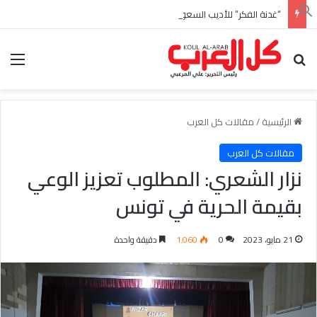
“غدنة الفكر” للأديب السعودي احمد بن عبدالله العبدالنبي
بحث عن
الق
الرئيسية
/
مقالات كل العرب
مقالات كل العرب
نزار الشعري: المطلوب تعزيز الوعي
بقيمة الحرية في تونس
21 مايو، 2023
0
1٬060
دقيقة واحدة