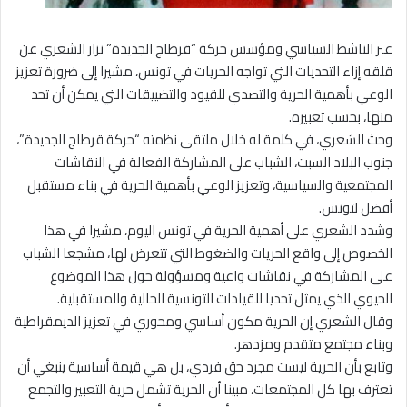
عبر الناشط السياسي ومؤسس حركة “قرطاج الجديدة” نزار الشعري عن
قلقه إزاء التحديات التي تواجه الحريات في تونس، مشيرا إلى ضرورة تعزيز
الوعي بأهمية الحرية والتصدي للقيود والتضييقات التي يمكن أن تحد
منها، بحسب تعبيره.
وحث الشعري، في كلمة له خلال ملتقى نظمته “حركة قرطاج الجديدة”،
جنوب البلاد السبت، الشباب على المشاركة الفعالة في النقاشات
المجتمعية والسياسية، وتعزيز الوعي بأهمية الحرية في بناء مستقبل
أفضل لتونس.
وشدد الشعري على أهمية الحرية في تونس اليوم، مشيرا في هذا
الخصوص إلى واقع الحريات والضغوط التي تتعرض لها، مشجعا الشباب
على المشاركة في نقاشات واعية ومسؤولة حول هذا الموضوع
الحيوي الذي يمثل تحديا للقيادات التونسية الحالية والمستقبلية.
وقال الشعري إن الحرية مكون أساسي ومحوري في تعزيز الديمقراطية
وبناء مجتمع متقدم ومزدهر.
وتابع بأن الحرية ليست مجرد حق فردي، بل هي قيمة أساسية ينبغي أن
تعترف بها كل المجتمعات، مبينا أن الحرية تشمل حرية التعبير والتجمع