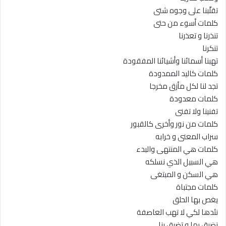
تقلّبنا على وجوه شتى
كلمات أسوء من حتى
تنذرنا و تعذرنا
تنكرنا
تهبنا أسمائنا وأشيائنا المفقودة
كلمات كاليد الممدودة
تجد لنا لكل مأزق مخرجا
كلمات معدودة
تفنينا ولا تفنى
كلمات من نور وأخرى كالقبور
سراب المعنى و خرابه
كلمات هي المنتهى والبدء
هي السبيل الذي نسلكه
هي السكن و المبتغى
كلمات مجتباة
يغص بها الحلق
نئدها لكي لا تهب العاصفة
نضيق بها و تضيق بنا