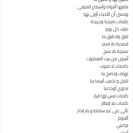
نلقنها أفواه وأسماع الموتى
وننسى أن الأحياء أولى بها
كلمات صريحة وجريحة
تنزف كل يوم
تليق ولا تليق بنا
قصدية بلا قصد
نسجية بلا نسج
أهون من بيت العنكبوت
كلامات لا تموت
تهتف وتصرخ بنا
تثقل و تذهب أسماعنا
تداوي أوجاعنا
كلمات ليس لها قرار
كلمات بلا إنتظار
تأتي على غير سابقة و بلا إنذار
أقنوم
قدّاش
أجناس