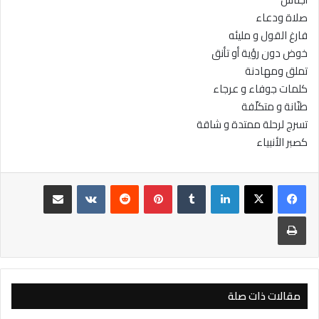
صلاة ودعاء
فارغ القول و مليئه
خوض دون رؤية أو تأنق
تملق ومهادنة
كلمات جوفاء و عرجاء
طنّانة و متكلّفة
تسرج لرحلة ممتدة و شاقة
كصبر الأنبياء
لينكدإن
بينتيريست
مشاركة عبر البريد
طباعة
مقالات ذات صلة