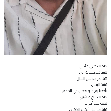
كلمات حبلى و ثكلى
تتساقط كحبات البرد
تتقاطر كعسل الجبال
تشدّ الرحال
تأخذنا بعيدا و تذهب في المدى
كلمات تباع وتشترى
تذيب جليد أحزاننا
تراقصنا على أعتاب الذكرى