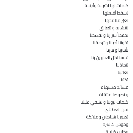
كلمات لها اشرعة وأجنحة
تسقط أقنعتها
تغيّر ملامحها
لتتشابه و تتعانق
تحفظ أسرارنا و تفضحنا
تخوننا أحيانا و ترهقنا
تأسرنا و تنيرنا
قبسا لكل العابرين بنا
تتجاذبنا
تعاتبنا
تكتبنا
قصائد مشتهاة
و نصوصا منتقاة
كلمات تروينا و تشفي غليلنا
نحن العطشى
تصورنا شياطين وملائكة
وحوش كاسرة
وكلاب ضارية