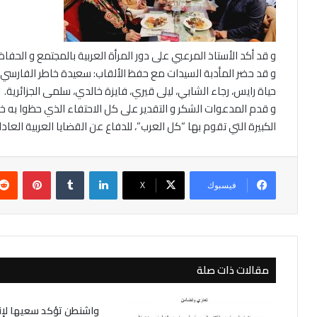
و قد أكد الأستاذ المرعبي على دور المرأة العربية بالمجتمع و الحف
و قد حضر المأدبة السيدات مع حفظ الألقاب: سعيدة خاطر الفارسي، ا
حياة رايس، رجاء الشابي، ليلى قيري، فايزة خالدي، سلمى الجزائرية.
و قدم المدعوات الشكر و التقدير على كل الاحتفاء الذي حظوا به خل
الكبيرة التي تقوم بها “كل العرب”، للدفاع عن القضايا العربية العاد
لينكدإن
بينتير
فيسبوك
‫X
مقالات ذات صلة
واشنطن تؤكد سعيها لإ