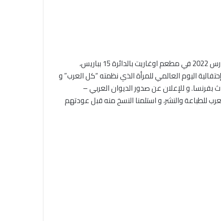
أقام الأستاذ علي المرعبي مأدبة غداء ظهر يوم الأربعاء 9 آذار – مارس 2022 في مطعم اوغاريت بالدائرة 15 بباريس،
حتفالية اليوم العالمي للمرأة الذي نظمته “كل العرب” و
اث بفرنسا. و للإعلان عن صدور الديوان العربي –
عرب للطباعة والنشر، و استلمنا النسخ منه قبل عودتهم