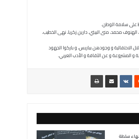
اظ على سلامة الوطن.
لهنوف محمد، منى البيتي، دارين زكريا، نهى الخطيب،
ال الاحتفالية و وجودهن بباريس، و باركوا الجهود
لة و المشروعة و عن الثقافة و الأدب العربي.
يست
مشاركة عبر البريد
طباعة
نهاء سلطة