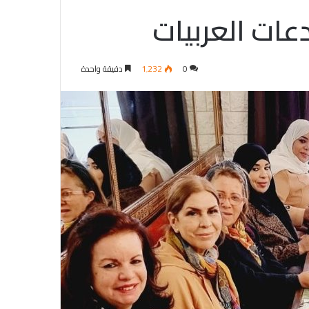
عات العربيات
0
1٬232
دقيقة واحدة