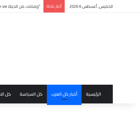
الخميس, أغسطس 6 2026
أخبار عاجلة
“ومضات من الحياة éclats de vie” كتاب جديد بالفرنسية للأديبة التونسية منى زغدان
الرئيسية
أخبار كل العرب
كل السياسة
كل الا