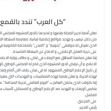
“كل العرب” تندد بالقمع 
تعلن أسرة تحرير المجلة رفضها و تنديدها بالدور المشبوه للمجلس الو
من خلال ترهيب و تهديد مواقع إعلامية لبنانية، معارضة للسلطة اللبنا
الذي تعرض له موقعي “جنوبية” و “المدن” بالملاحقة القانونية في 
على حرية العمل الإعلامي، و الدفاع عن السلطة الفاسدة.
إننا نعلن تضامننا المطلق مع الزملاء في لبنان، و نطالب وزارة الاع
الاعلام، و أن ترفض الدور المشبوه الذي قام له المجلس الوطني للإع
إن تاريخ الإعلام الوطني المشهود له في لبنان، يقف الآن أمام إم
لهذه الحرية، و نعلن رفضنا لهذه الممارسات، و التهديدات التي يتعرض 
إننا بالوقت الذي يحتفل العالم ب “اليوم العالمي لحرية الصحافة”، 
يمارس الإرهاب و التهديد ضد الإعلام الوطني و المستقل، لأسباب سي
الفاشل.
علي المرعبي
رئيس التحرير