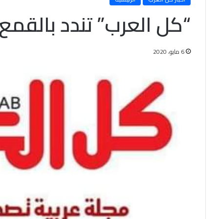
“كل العرب” تندد بالقمع 
6 مايو، 2020