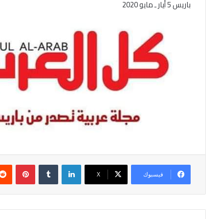
باريس 5 أيار ـ مايو 2020
لينكدإن
بينتير
فيسبوك
‫X