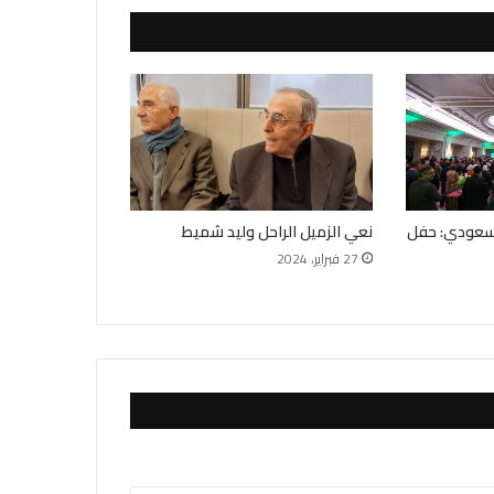
لسعودي: حفل
نعي الزميل الراحل وليد شميط
27 فبراير، 2024