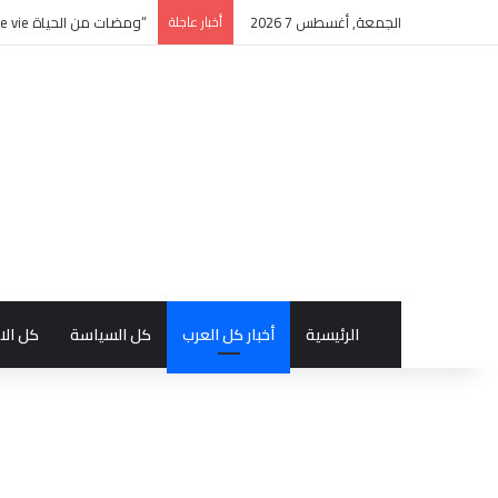
الجمعة, أغسطس 7 2026
أخبار عاجلة
“ومضات من الحياة éclats de vie” كتاب جديد بالفرنسية للأديبة التونسية منى زغدان
الرئيسية
أخبار كل العرب
كل السياسة
كل الا