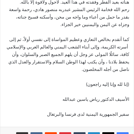
هنأته بعيد الفطر وفقدته في هذا العيد. لاحول ولاقوة إلا بالله.
رحم الله فخامة الرئيس المشير عبدربه منصور هادي، رحمة واسعة
بقدر ما حمل من أعباء وما واجه من محن، وأسكنه فسيح جناته،
وجزاه عن اليمن واليمنيين خير الجزاء.
كما أتقدم بخالص التعازي وعظيم المواساة إلى نفسي أولاً، ثم إلى
أسرته الكريمة، وإلى أبناء الشعب اليمني والعالم العربي والإسلامي
كافة، سائلًا المولى عز وجل أن يلهم الجميع الصبر والسلوان، وأن
يحفظ بلادنا ، وأن يكتب لهذا الوطن السلام والاستقرار والعدل الذي
ناضل من أجله المخلصون.
(إنا لله وإنا إليه راجعون)
الأسيف الدكتور رياض ياسين عبدالله
سفير الجمهورية اليمنية لدى فرنسا والبرتغال
لينكدإن
بينتيريست
مشاركة عبر البريد