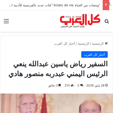
“ومضات من الحياة éclats de vie” كتاب جديد بالفرنسية للأديبة التونسية منى زغدان
بحث عن
الق
الرئيسية
/
الرئيسية
/
أخبار كل العرب
أخبار كل العرب
السفير رياض ياسين عبدالله ينعي
الرئيس اليمني عبدربه منصور هادي
28 مايو، 2026
0
210
2 دقائق