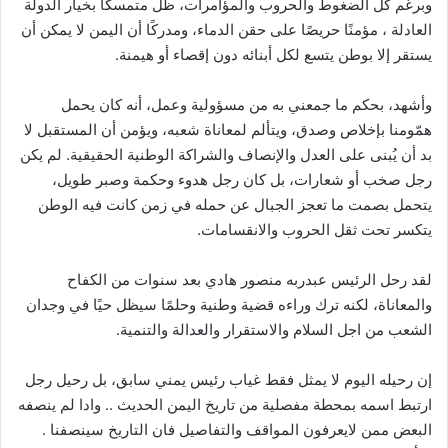
وبرغم كل الضغوط والحروب والمؤامرات، ظل متمسكًا بخيار الدولة
العادلة ، مؤمنًا حريصًا على حقن الدماء، ومدركًا أن اليمن لا يمكن أن
يستقر إلا بوطن يتسع لكل أبنائه دون إقصاء أو هيمنة.
وأشهد، بحكم ما جمعني به من مسؤولية وعمل، أنه كان يحمل
همّومنا بإخلاص وصدق، ويتألم لمعاناة شعبه، ويؤمن أن المستقبل لا
بد أن يُبنى على العدل والإنصاف والشراكة الوطنية الحقيقية. لم يكن
رجل صخب أو شعارات، بل كان رجل هدوء وحكمة وصبر طويل،
يتحمل بصمت ما تعجز الجبال عن حمله في زمن كانت فيه الوطن
يتكسر تحت ثقل الحروب والانقسامات.
لقد رحل الرئيس عبدربه منصور هادي بعد سنوات من الكفاح
والمعاناة، لكنه ترك وراءه قضية وطنية وحلمًا سيظل حيًا في وجدان
الشعب من اجل السلام والاستقرار والعدالة والتنمية.
إن رحيله اليوم لا يمثل فقط غياب رئيس يمني سابق، بل رحيل رجل
ارتبط اسمه بمحطة مفصلية من تاريخ اليمن الحديث .. وادا لم ينصفه
البعض ممن لايعرفون المواقف والتفاصيل فان التاريخ سينصفنا .