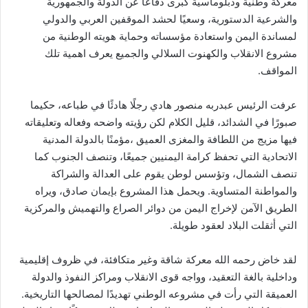
معركة وطنية ودبلوماسية كبرى دفاعًا عن الدولة والجمهورية
والشرعية الدستورية، وسعيًا لحشد الموقفين العربي والدولي
لمساندة اليمن واستعادة مؤسساته وحماية هويته الوطنية من
مشروع الانقلاب والكهنوت السلالي والجميع يعرف اهمية تلك
المواقف.
عرفت الرئيس عبدربه منصور هادي رجلًا هادئًا في طباعه، حكيما
صبورًا في الشدائد، قليل الكلام لكن رؤيته واضحه وفعاله وتعليقاته
فيها مزيج من اللطافة والمغزى العميق ،مؤمنًا بالدولة المدنية
الاتحادية التي تحفظ كرامة اليمنيين جميعًا، وتنصف الجنوب كما
تنصف الشمال، وتؤسس لوطن يقوم على العدالة والشراكة
والمواطنة المتساوية. ويحمل هذا المشروع بإيمان صادق، ويراه
الطريق الآمن لإخراج اليمن من دوائر الصراع والتهميش والمركزية
التي أثقلت البلاد لعقود طويلة.
لقد خاض رحمه الله معركة شاقة وغير متكافئة، في ظروف إقليمية
وداخلية بالغة التعقيد، وواجه قوى الانقلاب ومراكز النفوذ والدولة
العميقة التي رأت في مشروعه الوطني تهديدًا لمصالحها التاريخية.