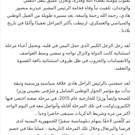
بقلوب مؤمنة بقضاء الله وقدره، وبحزن عميق يثقل النفس
والوجدان، تلقيت نبأ وفاة فخامة الرئيس المشير عبدربه منصور
هادي، رحمه الله رحمة واسعة، بعد مسيرة طويلة من العمل الوطني
والسياسي والعسكري، ارتبطت بأكثر المراحل تعقيدًا وألمًا في تاريخ
بلادنا .
لقد رحل الرجل الكبير الذي حمل اليمن في قلبه، وتحمل أعباء مرحلة
استثنائية كانت الدولة ولاتزال تواجه و تمضي وسط العواصف
والانقسامات والحروب في ظل ظروف استثنائية بالغة القسوة
والتعقيد.
لقد جمعتني بالرئيس الراحل هادي علاقة سياسية ورسمية وثيقة
بدأت مع مؤتمر الحوار الوطني الشامل و شرّفني بتعييني وزيرا
للصحة وايضاً وزيرًا للخارجية عام 2015، في مرحلة صعبة اختفى فيها
الكثيرون!وكنت في تلك المرحلة أقابله وأتواصل معه في اليوم الواحد
اكثر من مره وشريط الذكريات سيبقى حاضرا وحيا ..
ثم كلّفني لاحقًا بمهام دبلوماسية سفيرًا للجمهورية اليمنية لدى
فرنسا والبرتغال.وخلال تلك المرحلة التاريخية ، عملنا معًا في خضم