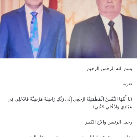
‏بسم الله الرحمن الرحيم
تعزية
(يَا أَيَّتُهَا النَّفْسُ الْمُطْمَئِنَّةُ ارْجِعِي إِلَى رَبِّكِ رَاضِيَةً مَرْضِيَّةً فَادْخُلِي فِي
عِبَادِي وَادْخُلِي جَنَّتِي)
رحيل الرئيس والاخ الكبير