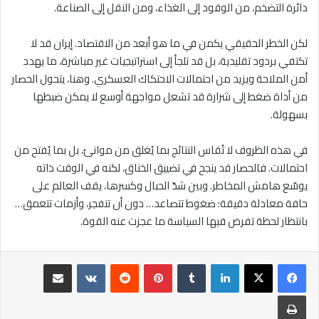
دائرة التضخم، من الوقود إلى الغذاء، ومن النقل إلى الصناعة.
لكن الخطر الحقيقي يكمن في ما هو أبعد من الاقتصاد. إيران قد لا
تكتفي بردود تقليدية، بل قد تلجأ إلى استراتيجيات غير مباشرة، ما يهدد
أمن الملاحة ويزيد من احتمالات الاحتكاك العسكري. وهنا، يتحول الحصار
من أداة ضغط إلى شرارة قد تشعل مواجهة أوسع لا يمكن ضبطها
بسهولة.
في هذه الظروف لا تُقاس النتائج بما يُغلق من موانئ، بل بما يُفتح من
احتمالات. فالحصار قد ينجح في تضييق الخناق، لكنه في الوقت ذاته
يوسّع هامش المخاطر. وبين شدّ الحبال وكسرها، يقف العالم على
حافة معادلة دقيقة: ضغوط تتصاعد… دون أن تنفجر، وأزمات تتعمق…
بانتظار لحظة تفرض فيها السياسة ما عجزت عنه القوة.
لينكدإن
بينتيريست
مشاركة عبر البريد
طباعة