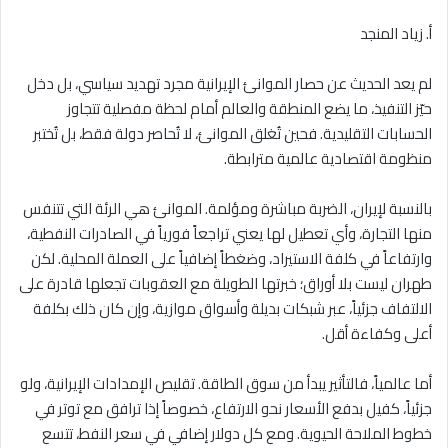
أ. زياد المنجد
لم يعد الحديث عن حصار الموانئ الإيرانية مجرد تهديد سياسي، بل دخل
حيّز التنفيذ، ما يضع المنطقة والعالم أمام لحظة مفصلية تتجاوز
الحسابات التقليدية. فحين تُغلق الموانئ، لا تُحاصر دولة فقط، بل تُختبر
منظومة اقتصادية عالمية مترابطة.
بالنسبة لإيران، الضربة مباشرة ومؤلمة. الموانئ هي الرئة التي تتنفس
منها التجارة، وأي تعطيل لها يعني تراجعاً فورياً في الصادرات النفطية،
وارتفاعاً في كلفة الاستيراد، وضغطاً إضافياً على العملة المحلية. لكن
طهران ليست بلا أوراق؛ خبرتها الطويلة مع العقوبات تجعلها قادرة على
الالتفاف جزئياً، عبر شبكات بديلة وأسواق موازية، وإن كان ذلك بكلفة
أعلى وكفاءة أقل.
أما عالمياً، فالتأثير يبدأ من سوق الطاقة. تقليص الإمدادات الإيرانية، ولو
جزئياً، كفيل بدفع الأسعار نحو الارتفاع، خصوصاً إذا ترافق مع توتر في
خطوط الملاحة الحيوية. ومع كل دولار إضافي في سعر النفط، تتسع