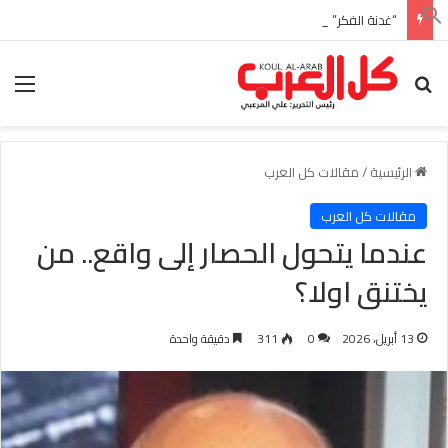
“غدنة الفكر” للأديب السعودي احمد بن عبدالله العبدالنبي
بحث عن
الق
الرئيسية
/
مقالات كل العرب
مقالات كل العرب
عندما يتحول الحصار إلى واقع.. من
يختنق اولا؟
13 أبريل، 2026
0
311
دقيقة واحدة