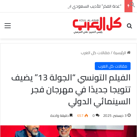
“غدنة الفكر” للأديب السعودي احمد بن عبدالله العبدالنبي
بحث عن
الق
الرئيسية
/
مقالات كل العرب
مقالات كل العرب
الفيلم التونسي “الجولة 13” يضيف
تتويجا جديدًا في مهرجان فجر
السينمائي الدولي
3 ديسمبر، 2025
0
657
دقيقة واحدة