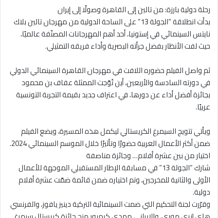
رحلة دولية بارزة: من تالين إلى القاهرة وصولًا إلى إيران
بدأت انطلاقة “الجولة 13” على الساحة الدولية من مهرجان تالين بلاك
نايتس السينمائي في إستونيا، أحد أهم المهرجانات المصنّفة عالميًا،
حيث لفت الأنظار بفضل جرأته البصرية وأداء فريقه التمثيلي.
ثم واصل الفيلم حضوره اللافت في مهرجان القاهرة السينمائي الدولي
في دورته السادسة والأربعين، أين تُوّجت الممثلة عفاف بن محمود
بجائزة أفضل أداء عن دورها، في اعتراف جديد بقيمة التجربة التونسية
عربيًا.
ويأتي تتويج السيمرغ الكريستالي ليكمل هذه المسيرة، ويضع الفيلم
ضمن أكثر الأعمال العربية حضورًا وتأثيرًا خلال الموسم السينمائي 2024.
اختيار من بين عشرة أفلام… وجائزة مناصفة
شارك “الجولة 13” في مسابقة الإطار المستقبلي الموجهة للأعمال
الأولى والثانية للمخرجين، وتم اختياره ضمن قائمة ضمّت عشرة أفلام
دولية.
وقرّرت لجنة التحكيم التي ضمت السينمائية التركية دينيز يافوز، والفرنسي
هاي إنري موري، والإيراني مهدي كرمبور منح جائزة كريستال سيمرغ