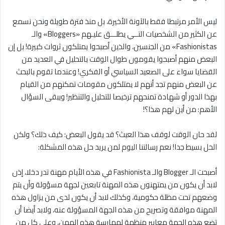
ليس الأمر مرتبطا فقط بالآونة الأخيرة، بل منذ فترة طويلة ونحن نسمع
عن الكثير من الشخصيات التــي يطلـــق عليـهم «Bloggers» والـ
Fashionistas» من الجنسين، والذين أصبحوا يمتلكون ثروات كبيرة! بل إن
البعض منهم أصبحوا يقومون طوال الوقت بالتحليل في العديد من
القضايا سواء على الصعيد السياسي أو الفكري! وعندما تقوم بالبحث
عن البعض منهم تجد أنهم لا يمتلكون مقومات تمكنهم من القيام
بهذا الدور أو شهادة تمنحهم ترخيصا للتحليل والتنظير! ويبقى السؤال
الأهم: من أين لهم هذا؟!
لقد حان الوقت لوقف هذا العبث؟ قد يقول البعض: كيف ذلك؟ ولكن
الحل بسيط جدا! نعم رسالتنا اليوم لمن يريد حل هذه المشكلة:
أصبحت الـ Blogger والـ Fashionista في هذه الأيام مهنة تدر دخلا، إذن
لابد أن يكون من يمتهنون هذه المهنة تابعين لجهة مسؤولة وأن يتم
وضعهم تحت مظلة حكومية، وكذلك لابد أن يكون لدى من يزاول هذه
المهنة موافقة وتصريح من هذه الجهة المسؤولة عنه، ولابد أيضا أن
تضع هذه الجهة معايير منظمة لممارسة هذه المهن، وعلى كل من