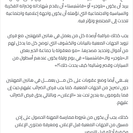
يريد أن يكون «بلوجر» أو «فاشنيستا» أن يقدم شهاداته وخبراته الفكرية
والسياسية والاجتماعية التي تؤهله أن يكون واجهة إعلامية واجتماعية
تتحدث إلى المجتمع وتؤثر فيه.
يجب كذلك مراقبة أرصدة كل من يعمل في هاتين المهنتين، مع فرض
تزويد الجهات المعنية بالبيانات والكشوف التي توضح كل ما يدخل لهم
من أموال وتحديد مصدرها. «مو معقولة يا جماعة الخير بعض
الـ«بلوجر» والـ«فاشنسيتا» في يوم وليلة يكون عندهم أسطول من
السيارات وقصر وشاليه! كيف يحدث ذلك؟!»
ينبــغي أيضا وضع عقوبات على كل مـــن يعمـــل في هاتين المهنتين
دون تصريح من الجهات المعنية، كما يجب فرض الضرائب عليهم،حيث إن
فما يقومون به يندرج تحت بند «الإعلان»، وبالتالي يحق فرض الضرائب
عليهم.
كذلك، يجب أن يكون من شروط ممارسة المهنة الحصول على إذن
مسبق من الجهات المعنية قبل الإعلان، ومعرفة محتوى الإعلان
وكيفية أدائه قبل التصوير.