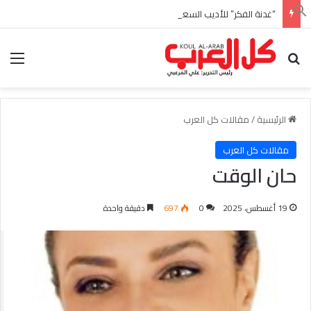
“غدنة الفكر” للأديب السعودي احمد بن عبدالله العبدالنبي
بحث عن
الق
الرئيسية
/
مقالات كل العرب
مقالات كل العرب
حان الوقت
19 أغسطس، 2025
0
697
دقيقة واحدة