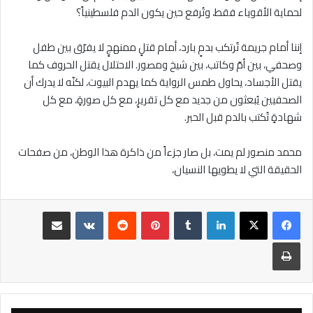
لحماية الأقوياء فقط، وتُرفع حين يكون الدم فلسطينياً؟
إننا أمام جريمة تُرتكب بدمٍ بارد، أمام قتلٍ ممنهجٍ لا يفرّق بين طفل
وصحفي، بين أمّ وكاتب، بين شيخ ومصور. الاحتلال يقتل الحروف كما
يقتل الأجساد، يحاول طمس الرواية كما يهدم البيوت، لكنّه لا يدرك أن
الصحفيين يُبعثون من جديد مع كل تقريرٍ، مع كل صورةٍ، مع كل
شهادةٍ تُكتب بالدم قبل الحبر.
محمد منصور لم يمت، بل صار جزءاً من ذاكرة هذا الوطن، من صفحات
الحقيقة التي لا يطويها النسيان،
لينكدإن
بينتيريست
مشاركة عبر البريد
طباعة