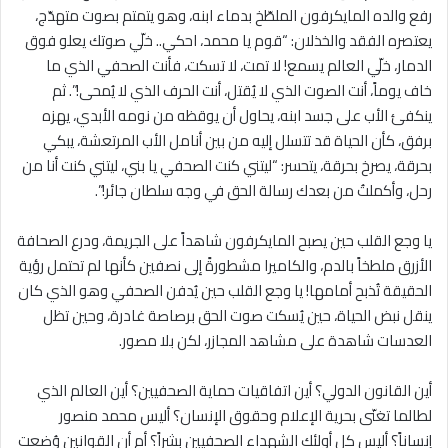
رفع والده المايكرفون الملطّخ بدماء ابنه، وهو يتمتم بصوت متهدّج،
يعتصره الفقد والخذلان: “قوم يا محمد، احكي.. خلّي صوتك يعلو فوق
الدمار، خلّي العالم يسمع! لا تمت، لا تسكت، فأنت الصحفي الذي ما
خاف يوماً، أنت الصوت الذي لا يُقتل، أنت الحرف الذي لا يُمحى!”. ثم
ينكفئ الأب على جسد ابنه، يحاول أن يوقظه من نومه الأبدي، يهزه
برفق، كأن الحياة قد تتسلل إليه من بين أنامل الأب المرتعشة، يبكي
بحرقة، يصرخ بحرقة، يتحسر: “ليتني كنت الصحفي يا بني، ليتني كنت أنا من
رحل، وأكملتُ من بعدك رسالة الحق في وجه سلطان جائر!”.
يا وجع القلب حين يصبح المايكرفون شاهداً على الجريمة، ودرع الصحافة
الأزرق ملطخاً بالدم، والكاميرا مشطورةً إلى نصفين كأنها لم تحتمل رؤية
الحقيقة تُذبح أمامها! يا وجع القلب حين يُدفن الصحفي وهو الذي كان
ينقل نبض الحياة، حين يُسكت صوت الحق برصاصة غادرة، وحين تظل
العدسات شاهدة على مشاهد المجازر، لكن بلا مصور.
أين القانون الدولي؟ أين اتفاقيات حماية الصحفيين؟ أين العالم الذي
لطالما تغنّى بحرية الإعلام وحقوق الإنسان؟ أليس محمد منصور
إنساناً؟ أليس كل أولئك الشهداء الصحفيين بشراً؟ أم أن القوانين وُضعت