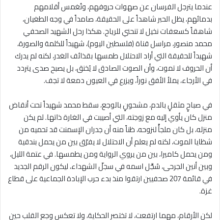
عندما يترجل الفرسان عن صهوات حروفهم، وتُغمس أقلامهم
بدمائهم، يظل الحبر شاهداً على الحقيقة، صامداً في وجه الطغيان،
شاهقاً كسعفات نخيل لا تنحني للرياح. هكذا رحل الشهيد الصحفي
محمد منصور، مراسل قناة (فلسطين اليوم)، شهيداً للكلمة والصورة،
شهيداً للحقيقة التي أراد الاحتلال طمسها بقذائف الغدر، لكنه لم يدرك
أن الحروف لا تموت، وأن الصوت الصادق لا يُخنق، بل يصبح صدى يتردد
في الأرجاء، يملأ الأفق نوراً، ويزرع في العيون دمعة لا تجف.
في صباحٍ مثقلٍ بالدم، مشحونٍ بالوجع، سقط محمد شهيداً تحت أنقاض
منزل كان يأوي إليه مع زوجته، التي أصيبت في الغارة ذاتها. لم يكن
منزله، بل كان ملجأً لنزوحه، ظناً منه أن جدران الإسمنت قد تحميه من
شظايا الموت، لكنه لم يعلم أن الاحتلال لا يفرّق بين من يحمل بندقية
ومن يحمل كاميرا، بين من يروي الرواية ومن يطمسها. في عتمة الليل،
وبين أنين الجرحى، سُجِّل اسمه في سجلّ الشهداء، ليكون الرقم الجديد
في قائمة 207 صحفيين ارتقوا منذ بدء حرب الإبادة الجماعية على قطاع
غزة.
لكن الأرقام، مهما ارتفعت، لا تختصر الحكاية، ولا تعكس وجع القلب حين