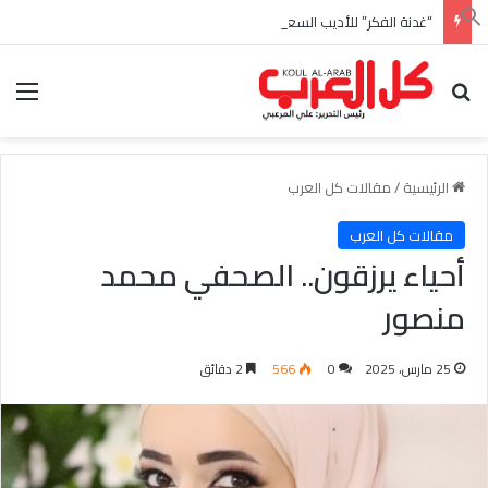
“غدنة الفكر” للأديب السعودي احمد بن عبدالله العبدالنبي
بحث عن
الق
الرئيسية
/
مقالات كل العرب
مقالات كل العرب
أحياء يرزقون.. الصحفي محمد
منصور
25 مارس، 2025
0
566
2 دقائق