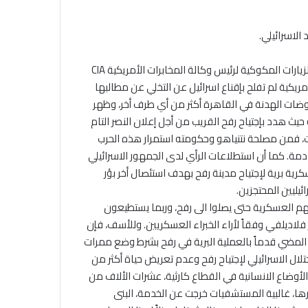
 الاسرائيلي.
تعثرت مفاوضات الهدنة في القاهرة بطريقة غير متوقعة، وبرغم الزيارات المكوكية لرئيس وكالة المخابرات الأمريكية CIA
مريكية لم تفلح بإقناع اسرائيل عن التخلي عن مطالبها
اوضات الهدنة في القاهرة أكثر من أي طرف أخر، وظهر
حيث هدد بإجتياح رفح القريب من أجل إعلان النصر التام
ت، فمن مصلحة نتنياهو وحكومته استمرار هذه الحرب
ادمة. كما أن استطلاعات الرأي لدى الجمهور الاسرائيلي
ؤيدون عملية عسكرية برية لإجتياح مدينة رفح بهدف استئصال أخر بؤر
يليين المحتجزين.
يتهم العسكرية حتى يصلوا الى رفح، وربما يستطيعون
لاديلفي وفقاً لأراء الخبراء العسكريين. وللأسف، فإن
 المضي قدماً بالعملية البرية في رفح بشرط وضع ممرات
تلال الاسرائيلي لإجتياح رفح وعدم تعريض حياة أكثر من
ن الأوضاع الانسانية في القطاع كارثية، عشرات الألاف من
ن بيوت القطاع تم تدميرها، غالبية المستشفيات خرجت عن الخدمة، البنى