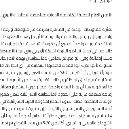
د.رمزي عودة
الأمين العام للحملة الأكاديمية الدولية لمناهضة الاحتلال والأبرتهايد
وليام بيرنز الى باريس والقاهرة والدوحة، الا أن كل هذه الضغوط الأ
المتشددة. وبات واضحاً للجميع أن حكومة نتنياهو فرحة بإنهيار مف
ذلك جليا في حديث نتنياهو البارحة لشبكة (أي بي سي نيوز) الأمريكية 
حسب إدعائه!. وفي الواقع، لم نتفاجئ كفلسطينيين بهذه التصريحا
لسنوات لأنها تدرك أنها فقدت قاعدتها الانتخابية في أي انتخابات ق
مؤخراً تشير الى أن أكثر من 67% من المستطلعين ي
المقاومة فيها حتى لو كلفهم ذلك التضحية بعدد من الأسرى الاسرائ
ما أود قوله هنا أن نوايا العدو واضحة، هم يريدون الاستمرار بعمل
إقامة منطقة عازلة على الحدود الفلسطينية الاسرائيلية ضمن محور ف
الولايات المتحدة أعطت الضوء الأخضر لحكومة الحرب الاسرائيلية في
أمنة للمدنيين في المدينة. وفي النتيجة، فإن تفويت الفرصة على الاح
1.4 مليون فلسطيني للخطر يصبح مطلباً فلسطيينياً مهماً. لاسيما أ
الشهداء والجرحى والأسرى، أكثر من 70% م