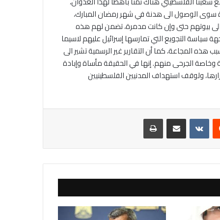
ع شعبنا الفلسطيني هناك ثمنا باهظاً لهذا العدوان،
جاة سوى الوصول الى هدنة في شهر رمضان المبارك،
الى بيوتهم حتى وإن كانت مدمرة، تضمن لهم هذه
 سياسة التجويع التي تمارسها إسرائيل عليهم لاسيما
 فحتى هذه اللحظة استشهد أكثر من 30 طفلاً بسبب هذه المجاعة، كما أن التقارير غير الرسمية تشير الى
ة وخاصة الجرحى منهم. إنها في الحقيقة مأساة وإبادة
ارها، ولوقف استهداف المدنيين الفلسطينيين
يست
مشاركة عبر البريد
طباعة