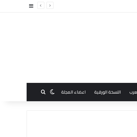
إضافة عمود جا
بحث عن
الوضع المظلم
عرب
النسخة الورقية
اعضاء المجلة