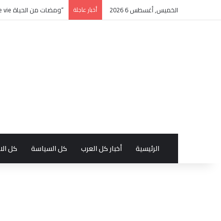
الخميس, أغسطس 6 2026
أخبار عاجلة
“ومضات من الحياة éclats de vie” كتاب جديد بالفرنسية للأديبة التونسية منى زغدان
الرئيسية
أخبار كل العرب
كل السياسة
كل الا