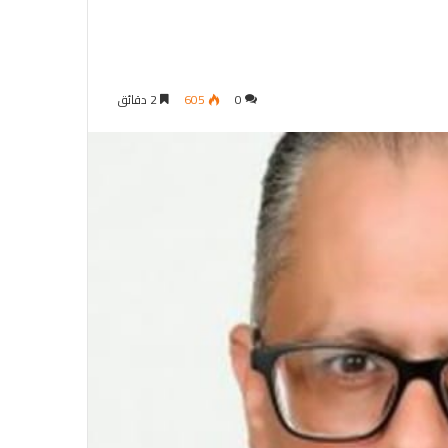
0
605
2 دقائق