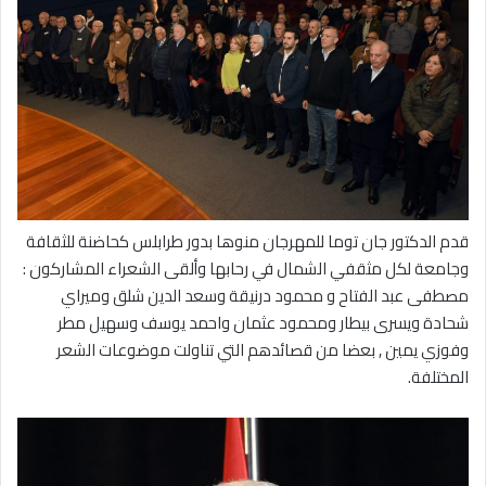
قدم الدكتور جان توما للمهرجان منوها بدور طرابلس كحاضنة للثقافة
وجامعة لكل مثقفي الشمال في رحابها وألقى الشعراء المشاركون :
مصطفى عبد الفتاح و محمود درنيقة وسعد الدين شلق وميراي
شحادة ويسرى بيطار ومحمود عثمان واحمد يوسف وسهيل مطر
وفوزي يمين , بعضا من قصائدهم التي تناولت موضوعات الشعر
المختلفة.