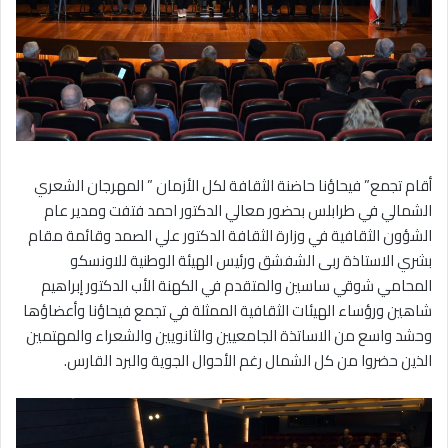
أقام تجمع” فيحاؤنا حاضنة الثقافة لكل الأزمان ” المهرجان الشعري
الشمالي في طرابلس بحضور معالي الدكتور احمد فتفت ومدير عام
الشؤون الثقافية في وزارة الثقافة الدكتور علي الصمد وقائمة مقام
بشري الاستاذة ربى الشفشق ورئيس الهيئة الوطنية للاونسكو
المحامي شوقي ساسين والمتقدم في الكهنة الأب الدكتور إبراهيم
شاهين ورؤساء الهيئات الثقافية الممثلة في تجمع فيحاؤنا وأعضاؤها
وحشد واسع من الاساتذة الجامعيين والثانويين والشعراء والمهتمين
الذين حضروا من كل الشمال رغم الأحوال الجوية والبرد القارس.