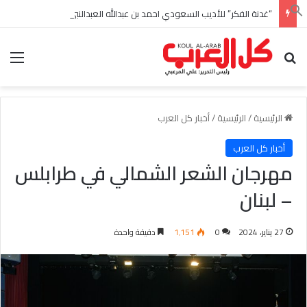
“غدنة الفكر” للأديب السعودي احمد بن عبدالله العبدالنبي
بحث عن
الق
الرئيسية
/
الرئيسية
/
أخبار كل العرب
أخبار كل العرب
مهرجان الشعر الشمالي في طرابلس
– لبنان
27 يناير، 2024
0
1٬151
دقيقة واحدة