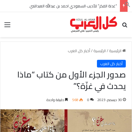
“غدنة الفكر” للأديب السعودي احمد بن عبدالله العبدالنبي
بحث عن
الق
الرئيسية
/
الرئيسية
/
أخبار كل العرب
أخبار كل العرب
صدور الجزء الأول من كتاب “ماذا
يحدث في غزّة؟”
30 ديسمبر، 2023
0
568
دقيقة واحدة