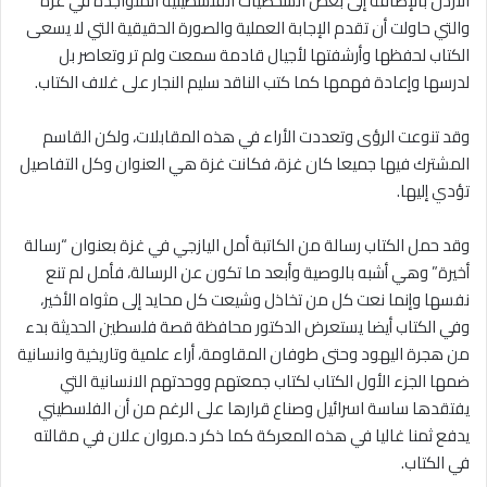
الأردن بالإضافة إلى بعض الشخصيات الفلسطينية المتواجدة في غزة
والتي حاولت أن تقدم الإجابة العملية والصورة الحقيقية التي لا يسعى
الكتاب لحفظها وأرشفتها لأجيال قادمة سمعت ولم تر وتعاصر بل
لدرسها وإعادة فهمها كما كتب الناقد سليم النجار على غلاف الكتاب.
وقد تنوعت الرؤى وتعددت الأراء في هذه المقابلات، ولكن القاسم
المشترك فيها جميعا كان غزة، فكانت غزة هي العنوان وكل التفاصيل
تؤدي إليها.
وقد حمل الكتاب رسالة من الكاتبة أمل اليازجي في غزة بعنوان “رسالة
أخيرة” وهي أشبه بالوصية وأبعد ما تكون عن الرسالة، فأمل لم تنع
نفسها وإنما نعت كل من تخاذل وشيعت كل محايد إلى مثواه الأخير،
وفي الكتاب أيضا يستعرض الدكتور محافظة قصة فلسطين الحديثة بدء
من هجرة اليهود وحتى طوفان المقاومة، أراء علمية وتاريخية وانسانية
ضمها الجزء الأول الكتاب لكتاب جمعتهم ووحدتهم الانسانية التي
يفتقدها ساسة اسرائيل وصناع قرارها على الرغم من أن الفلسطيني
يدفع ثمنا غاليا في هذه المعركة كما ذكر د.مروان علان في مقالته
في الكتاب.