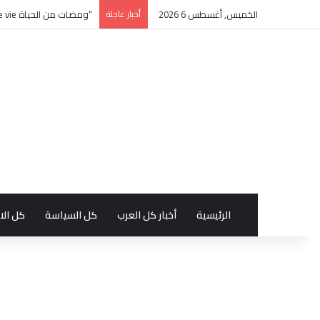
الخميس, أغسطس 6 2026
أخبار عاجلة
“ومضات من الحياة éclats de vie” كتاب جديد بالفرنسية للأديبة التونسية منى زغدان
الرئيسية
أخبار كل العرب
كل السياسة
كل الا