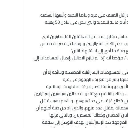
أكتوبر، والرد الإسرائيل العنيف على غزة وبناها التحتية وأبنيتها السكنية،
توصلت قطر إلى جانب مصر والولايات المتحدة إلى اتفاق هدنة لأربعة أيام قابلة للتمديد والتي تنص على تبادل 50 رهينة
 حماس مقابل عدد من المعتقلين الفلسطينيين لدى
بسبب عدم التزام الاسرائيليين ببنودها حيث صرحت حماس
ع بغزة ما أدى إلى استشهاد اثنين”.
”، مؤكدا أنه “إذا لم يلتزم الاحتلال بإيصال المساعدات إلى
المستوطنات الإسرائيلية المغتصبة ونتائجه إلا أن
علنها بالتزامن مع بدء الهجوم على غزة
خير هو بمثابة انتصار لحركة المقاومة الإسلامية
 وذلك بالتناغم مع تقديرات محللين سياسيين إسرائيليين
ن في قطاع غزة -على حد تعبيرهم- والأهم بسبب فشل
جماته بمقتل عدد منهم، والذي زاد من خيبة أملهم أن
يين المدنيين وكذلك العسكريين، وبالتالي فإنها
الموجهة ضد الإسرائيليين بهدف التوصل إلى صفقة