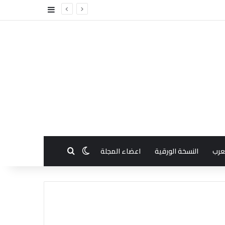
إضافة عمود جا
بحث عن
الوضع المظلم
عرب
النسخة الورقية
اعضاء المجلة