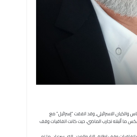
اس والكيان الاسرائيلي, وقد اتفقت “إسرائيل” مع
كس ما أثبتته تجارب الماضي، حيت كانت اتفاقيات وقف
باتفاقيات وقف إطلاق النار والهدن التي سرعان ما تم