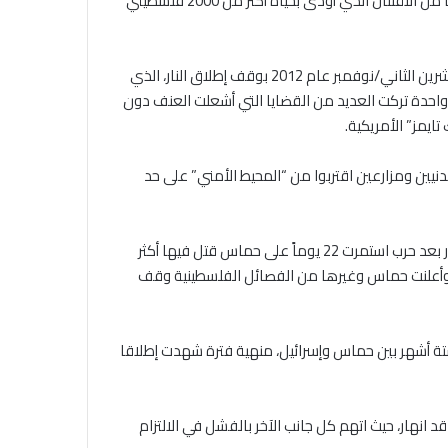
وبشكل عام تم التوصل لتسع هدن قبل أن ينتهي النزاع بعد 51 يوما من الاقتتال الذي أودى بحياة أكثر من 2000 فلسطيني
وانتهى صراع دموي كبير دام ثمانية أيام بين إسرائيل وحماس، في تشرين الثاني/نوفمبر عام 2012 بوقف إطلاق النار، الذي
احدة تركت العديد من القضايا التي أشعلت العنف دون
ايمز” الأمريكية.
يين ومزارعين اقتربوا من “المحيط الأمني” على حد
أما في كانون الثاني/يناير عام 2009، أعلنت إسرائيل وقف إطلاق النار بعد حرب استمرت 22 يوماً على حماس قتل فيها أكثر
ققت أهدافها”, وأعلنت حماس وغيرها من الفصائل الفلسطينية وقف
ي هدنة مدتها ستة أشهر بين حماس وإسرائيل، منهية فترة شهدت إطلاقا
 2008، كان وقف إطلاق النار قد انهار، حيث اتهم كل جانب الآخر بالفشل في الالتزام