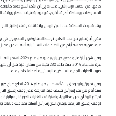
خرقها من الجانب الإسرائيلي، مشيرة إلى أن الأمر أصبح دورة مألوف
المفاوضات بوساطة أطراف أخرى، فوعود بتخفيف الحصار ووقف الأعم
وقد شهدت المنطقة عددا من الهدن واتفاقات وقف إطلاق النار الت
ففي أيار/مايو من هذا العام ، توسط المفاوضون المصريون في وقف
غزة، منهية خمسة أيام من الاعتداءات الاسرائيلية أسفرت عن مقتل 35 شخصاً.
غزة منذ عام 2014، حيث خلف 230 قتيلا من سك
ضربت الغارات الجوية العسكرية الإسرائيلية أهدافا داخل غزة.
وفي تموز/يوليو وحتى آب/أغس
ستة أيام من بدء إسرائيل قصف غزة، اقترحت مصر وقف إطلاق النار 
لم تتم تلبية أي من مطالبها، واستؤنفت الغارات الجوية الإسرائيلية 
لوقف إطلاق النار بعد يومين، لكن إسرائيل أرسلت بعد ذلك دبابات وقو