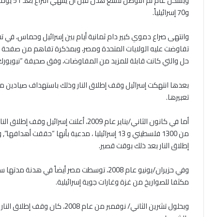
و70 إسرائيلياً.
تفاوضت عليه الولايات المتحدة ومصر، وبمذكرة تفاهم من صفحة و
حل والتي كانت قابلة للمزيد من المفاوضات، وفق صحيفة “نيويورك ت
بعدها انتهكت إسرائيل وقف إطلاق النار وذلك باستهداف صيادين مدن
تعبيرها.
من 1300 فلسطيني و 13 إسرائيليا ، مدعية بأنها “ح
إطلاق النار بعد ذلك بوقت قصير.
وفي حزيران/يونيو عام 2008، توسطت مصر أيضاً ف
مكثفا للصواريخ من غزة وغارات جوية إسرائيلية.
وبحلول تشرين الثاني/ نوفمبر من عام