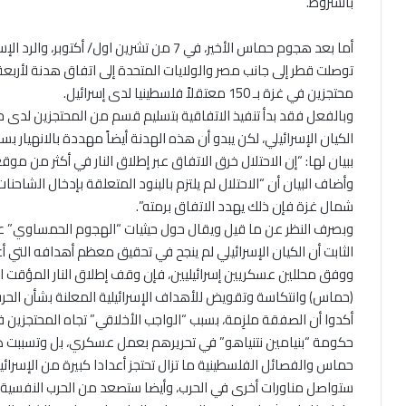
بالشروط.
أما بعد هجوم حماس الأخير، في 7 من تشرين اول/ 
محتجزين في غزة بـ 150 معتقلاً فلسطينيا لدى إسرائيل.
وبالفعل فقد بدأ تنفيذ الاتفاقية بتسليم قسم من المحتجزين لدى
الكيان الإسرائيلي، لكن يبدو أن هذه الهدنة أيضاً مهددة بالانهيار 
ببيان لها: “إن الاحتلال خرق الاتفاق عبر إطلاق النار في أكثر من موق
وأضاف البيان أن “الاحتلال لم يلتزم بالبنود المتعلقة بإدخال الشاحنات
شمال غزة فإن ذلك يهدد الاتفاق برمته”.
وبصرف النظر عن ما قيل ويقال حول حيثيات “الهجوم الحمساوي” على 
الثابت أن الكيان الإسرائيلي لم ينجح في تحقيق معظم أهدافه التي أ
ووفق محللين عسكريين إسرائيليين، فإن وقف إطلاق النار المؤقت الأ
(حماس) وانتكاسة وتقويض للأهداف الإسرائيلية المعلنة بشأن الحرب،
أكدوا أن الصفقة ملزِمة، بسبب “الواجب الأخلاقي” تجاه المحتجزي
حكومة “بنيامين نتنياهو” في تحريرهم بعمل عسكري، بل وتسببت ه
حماس والفصائل الفلسطينية ما تزال تحتجز أعدادا كبيرة من الإسرائيل
ستواصل مناورات أخرى في الحرب، وأيضا ستصعد من الحرب النفسية 