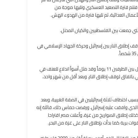
ة فتتم فترة التصعيد العسكري وتليها موجة من
ال العدائية، ثم تليها فترة من الهدوء الهش.
ي جمعت بين الفلسطنيين والكيان المحتل.
 إطلاق النار بين إسرائيل وحركة الجهاد الإسلامي في
وفي شهر أيار/مايو وحتى حزيران/يونيو من عام 2021، استمر الاقتتال بين الطرفين 11 يوماً وقد مثل أسوأ اندلاع للعنف في
ان غزة قبل أن ينتهي باتفاق لوقف إطلاق النار، وبعد أقل من شهر واحد،
طس من عام 2014، اندلع صراع كبير بسبب اختطاف ثلاثة إسرائيليين في الضفة الغربية، وبعد
الذي وافقت عليه إسرائيل، ورفضت حماس ذلك، قائلة إنه
وكذلك إطلاق الصواريخ من غزة، وأعلنت مصر اقتراحا
ات برية كما بدأت بإطلاق النار على غزة من البحر.