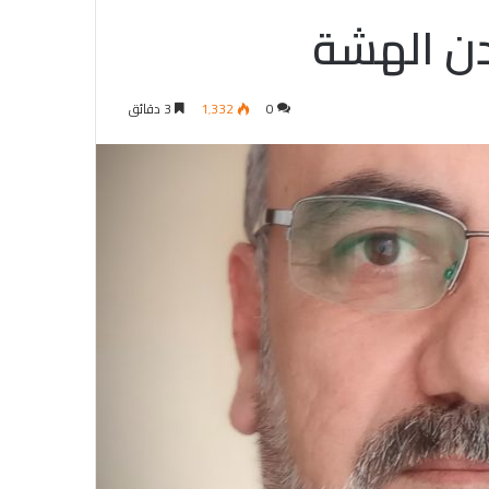
دن الهشة
0
1٬332
3 دقائق