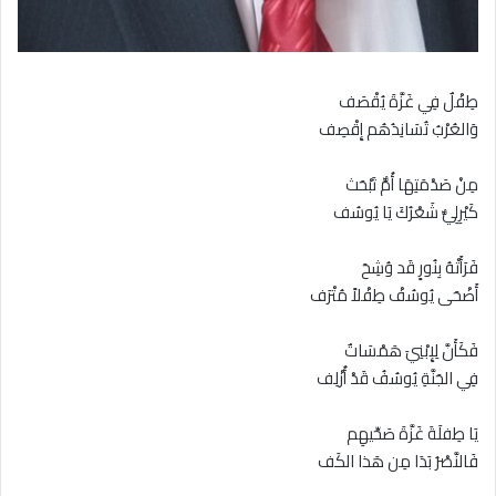
طِفْلٌ فِي غَزَّةَ يُقْصَف
وَالعُرْبُ تُسَانِدُهُم إِقْصِف
مِنْ صَدْمَتِهَا أُمٌّ تَبْحَث
كَيْرِلِيٌّ شَعْرُكَ يَا يُوسُف
فَرَأَتْهُ بِنُورٍ قَد وُشِحَ
أَضْحَى يُوسُفْ طِفْلاً مُتْرَف
فَكَأَنَّ لِإِبْنِيَ هَمْسَاتٌ
فِي الجَنَّةِ يُوسُفُ قَدْ أُزْلِف
يَا طِفلَةَ غَزَّةَ صَحِّيهِم
فَالنَّصْرُ بَدَا مِن هَذا الكَف