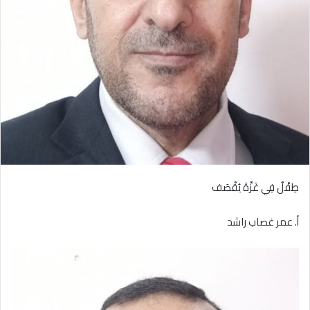
طِفْلٌ فِي غَزَّةَ يُقْصَف
أ. عمر غصاب راشد