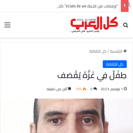
“ومضات من الحياة éclats de vie” كتاب جديد بالفرنسية للأديبة التونسية منى زغدان
بحث عن
الق
الرئيسية
/
كل الثقافة
كل الثقافة
طِفْلٌ فِي غَزَّةَ يُقْصَف
1 نوفمبر، 2023
0
795
أقل من دقيقة