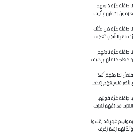
يَا طِفْلَةَ غَزَّةَ دَاوِيهِم
هُرْمُونُ رُجُولَتِهِم أُتْلِف
يَا طِفْلَةَ غَزَّةَ مَن مِثْلُك
زُعَماءٌ بِالشَّجْبِ تَعْكِف
يَا طِفْلَةَ غَزَّةَ نَادِيْهِم
وَامُعْتَصِمَاهُ لَهُم إِهْتِف
فَلَعَلَّ بَدَا مِنْهُمْ أُسْدٌ
بِالنَّصْرِ فَيُوجِعُهُم إِقذِف
يَا طِفْلَةَ غَزَّةَ قُولِيْهَا
العُرْبُ قَذَائِفُهُمْ تُعْرَف
بِمَوَاسِمَ عُهرٍ قَد رَقَصُوا
وَأَلَذَّ لَهُم رَسْمٌ زُخْرِف