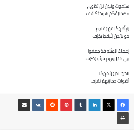
سَنَمُوتُ وَلَكِنْ لَنْ تُطْوَى
فَصَحَائِفُكُمْ سُودٌ تُكْشَف
وَبِأَمْرِيْكَا عُهْرٌ قَادِم
جُو بَايْدِنْ لِلْنِفْطِ يَجْرُف
زُعَمَاءُ الفِتْنَةِ قَدْ جَمَعُوا
فِي مَجْلِسِهِم فيتُو يُصْرَف
الذُّلُّ الذُّلُّ لِأَمْرِيْكَا
أَصْواتُ حِجَارَتِهِمْ تَعْزِف
لينكدإن
بينتيريست
مشاركة عبر البريد
طباعة