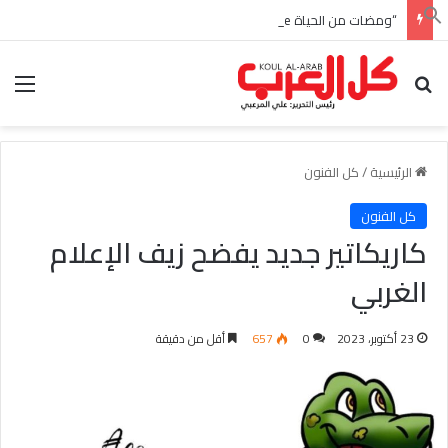
“ومضات من الحياة éclats de vie” كتاب جديد بالفرنسية للأديبة التونسية منى زغدان
بحث عن
الق
الرئيسية
/
كل الفنون
كل الفنون
كاريكاتير جديد يفضح زيف الإعلام
الغربي
23 أكتوبر، 2023
0
657
أقل من دقيقة