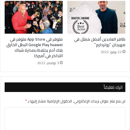
ظافر العابدين أفضل ممثل في
متوفر في App Store متوفر في
مهرجان ”روتردارم”
Google Play huawei البطل الخارق
بلاك آدم يحتفظ بصدارة شباك
22 يونيو، 2022
التذاكر في أميركا
3 نوفمبر، 2022
اترك تعليقاً
لن يتم نشر عنوان بريدك الإلكتروني.
الحقول الإلزامية مشار إليها بـ
*
ا
ل
ت