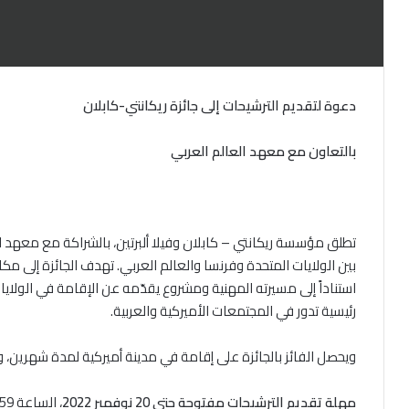
دعوة لتقديم الترشيحات إلى جائزة
ريكانتي-كابلان
بالتعاون مع معهد العالم العربي
تطلق مؤسسة ريكانتي – كابلان وفيلا ألبرتين، بالشراكة مع معهد ال
بين الولايات المتحدة وفرنسا والعالم العربي. تهدف الجائزة إلى مك
استناداً إلى مسيرته المهنية ومشروع يقدّمه عن الإقامة في الولاي
رئيسية تدور في المجتمعات الأميركية والعربية.
ويحصل الفائز بالجائزة على إقامة في مدينة أميركية لمدة شهرين، وعلى منحة
مهلة تقديم الترشيحات مفتوحة حتى 20 نوفمبر 2022
، الساعة 11:59 مساءً بتوقيت باريس.