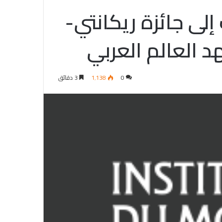
لى جائزة ريكانتي-
د العالم العربي
0
1٬138
3 دقائق