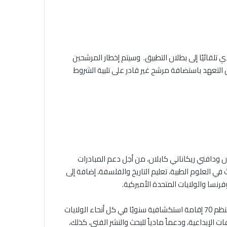
لقائيًا إلى بطلان التطبيق. وسيتم إخطار المرشحين
ديسمبر 2023. ولن تتمكن الفيلا من التعهد باستضافة مرشح غير قادر على تلبية الشروط
وماس كابلان ودافني ريكاناتي كابلان، من أجل دعم المبادرات
ث في العلوم الطبية، تعليم التاريخ والفلسفة، إضافة إلى
فرنسا والولايات المتحدة الأميركية.
مؤسسة ثقافية تابعة لوزارة أوروبا والشؤون الخارجية، تنظم 70 إقامة استكشافية سنويًا في كل أنحاء الولايات
الإبداعية، ودعماً مادياً للبحث والنشر الفني، كذلك،