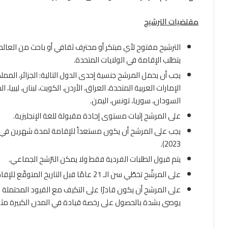
مقتضيات الترشيح
الترشيح مفتوح لأي مبتكر أو محترف ثقافي أو باحث من العالم
يتطلب الإقامة في الولايات المتحدة.
يجب أن يحمل المرشح جنسية إحدى الدول التالية: الجزائر، المملك
الإمارات العربية المتحدة، العراق، الأردن، الكويت، لبنان، ليبيا
السودان، سوريا، تونس، اليمن.
على المرشح إثبات مستوى إجادة مقبولة للغة الإنجليزية.
2023).
يتم قبول الطلبات الفردية فقط ولا يمكن الترّشح الجماعي.
على المرشّح تخطّي سن الـ 21 عامًا قبل التاريخ المتوقّع للإقامة في الولايات المتحدة.
على المرشح أن يكون قادرًا على التكيف مع القيود المحتملة 
يوصى بشدة بالحصول على رخصة قيادة في المدن الكبيرة مث