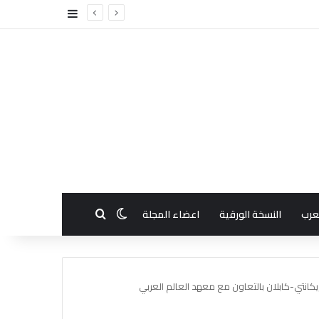
إضافة عمود جا
بحث عن
الوضع المظلم
عرب
النسخة الورقية
اعضاء المجلة
يكانتي-كابلان بالتعاون مع معهد العالم العربي