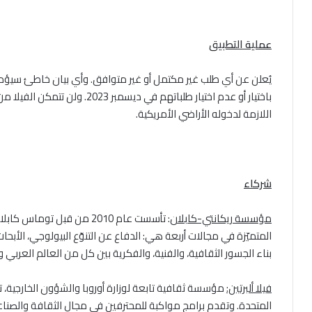
عملية التطبيق
يُعلن عن أي طلب غير مكتمل أو غير متوافق. وأي بيان خاطئ سيؤدي ت
باختيار أو عدم اختيار طلباتهم في 
اللازمة لدخوله الأراضي الأمريكية.
شركاء
مؤسسة ريكانتي-كابلان
: تأسست عام 2010 من قبل ت
المتميّزة في مجالات أربعة هي: الدفاع عن التنوّع البيولوجي، الأبحا
بناء الجسور الثقافية، والفنية، والفكرية بين كل من العالم العربي و
فيلا ألبرتين:
المتحدة. وتقدم برامج مواكبة للمحترفين في مجال الثقافة والصناعات 