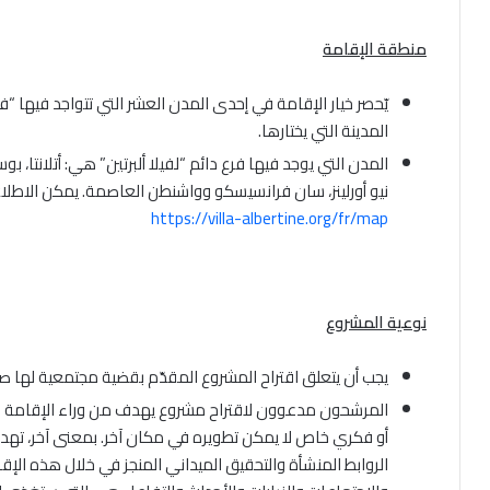
منطقة الإقامة
يّحصر خيار الإقامة في إحدى المدن العشر التي تتواجد فيها “في
المدينة التي يختارها.
المدن التي يوجد فيها فرع دائم “لفيلا ألبرتين” هي: أتلانتا
نيو أورلينز، سان فرانسيسكو وواشنطن العاصمة. يمكن الاطلاع
https://villa-albertine.org/fr/map
نوعية المشروع
يجب أن يتعلق اقتراح المشروع المقدّم بقضية مجتمعية لها ص
المرشحون مدعوون لاقتراح مشروع يهدف من وراء الإقامة ال
أو فكري خاص لا يمكن تطويره في مكان آخر. بمعنى آخر، تهد
الروابط المنشأة والتحقيق الميداني المنجز في خلال هذه الإ