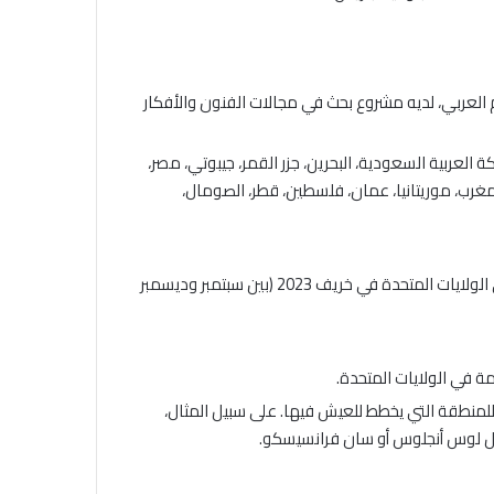
 العربي، لديه مشروع بحث في مجالات الفنون والأفكار
ة العربية السعودية، البحرين، جزر القمر، جيبوتي، مصر،
، المغرب، موريتانيا، عمان، فلسطين، قطر، الصومال،
يجب على المرشح أن يكون مستعداً للإقامة لمدة شهرين في الولايات المتحدة في خريف 2023 (بين سبتمبر وديسمبر
للمنطقة التي يخطط للعيش فيها. على سبيل المثال،
ل لوس أنجلوس أو سان فرانسيسكو.