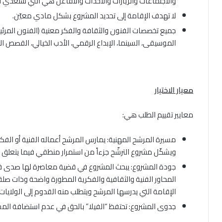
والاجتماعات والزيارات والأحداث والتفاعل هي التي ستغذي 
لا تهدف الإقامة إلى تحديد المشروع بشكل مادي معيّن.
جميع تخصصات الفنون والثقافة والفكر معنية (الفنون المرئية،
الموسيقى، السينما، الإبداع الرقمي، الأدب الخيالي، القصص الم
معيار الاختيار
معايير تقييم الطلب هي:
مسيرة المرشح المهنية: يمارس المرشح أعماله الفنية أو الف
ويشكّل مشروع الترشّح جزءاً من استمرار منطقي فيما يتعلق ب
جودة المشروع: يبحث المشروع في قضية معاصرة لها صدى في 
المحاور الفنية والثقافية والفكرية المطورة واضحة وذات صلة، وأ
الإقامة التي يدرسها المرشح ويتطلب منه القدوم إلى الولايات 
جدوى المشروع: تحتفظ “الفيلا” بالحق في عدم استضافة المش