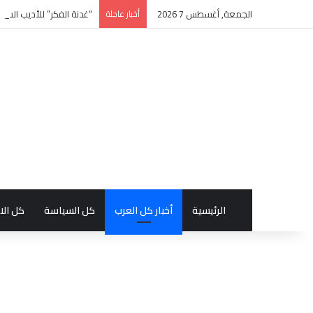
الجمعة, أغسطس 7 2026
أخبار عاجلة
“غدنة الفكر” للأديب السع
الرئيسية
أخبار كل العرب
كل السياسة
كل الا