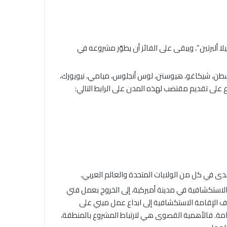
لا ألبرتين”، ويبقى على الفائز أن يطوّر مشروعه في
، بوسطن، شيكاغو، هيوستن، لوس أنجلوس، ميامي، نيويورك،
 على تقديم مقتضب لهذه المدن على الرابط التالي:
دى في كل من الولايات المتحدة والعالم العربي.
استكشافية في مدينة أميركية، إلى الخروج بعمل فني
ف الإقامة الاستكشافية إلى ابداع عمل مبني على
قامة. فالأهمية القصوى هي لارتباط المشروع بالمنطقة،