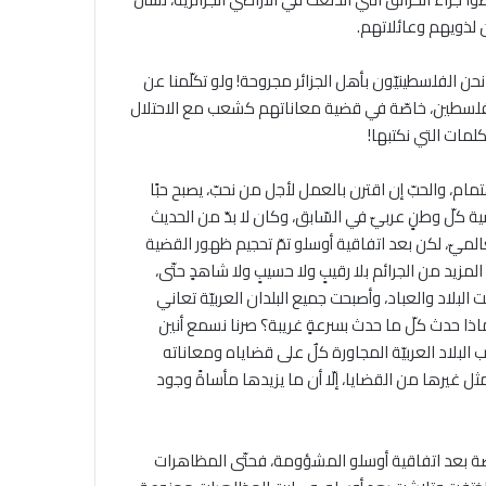
ن لذويهم وعائلاتهم.
 نحن الفلسطينيّون بأهل الجزائر مجروحة! ولو تكلّمنا عن
أهل فلسطين، خاصّة في قضية معاناتهم كشعب مع الاحتلال
كلمات التي نكتبها!
اهتمام، والحبّ إن اقترن بالعمل لأجل من نحبّ، يصبح حبًا
 كلّ وطنٍ عربيّ في السّابق، وكان لا بدّ من الحديث
لميّ، لكن بعد اتفاقية أوسلو تمّ تحجيم ظهور القضية
لمزيد من الجرائم بلا رقيبٍ ولا حسيبٍ ولا شاهدٍ حتّى،
البلاد والعباد، وأصبحت جميع البلدان العربيّة تعاني
ذا حدث كلّ ما حدث بسرعةٍ غريبة؟ صرنا نسمع أنين
البلاد العربيّة المجاورة كلٌ على قضاياه ومعاناته
ل غيرها من القضايا، إلّا أن ما يزيدها مأساةً وجود
صّة بعد اتفاقية أوسلو المشؤومة، فحتّى المظاهرات