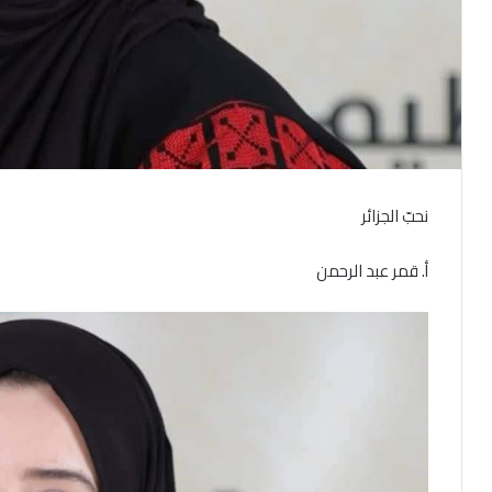
نحبّ الجزائر
أ. قمر عبد الرحمن