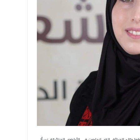
 جرّاء الحرائق التي اندلعت في الأراضي الجزائريّة، نسأل