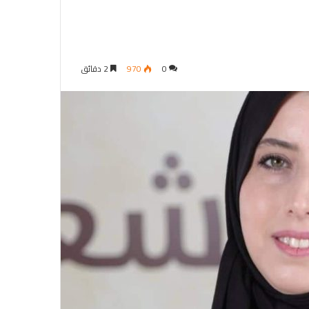
0
970
2 دقائق