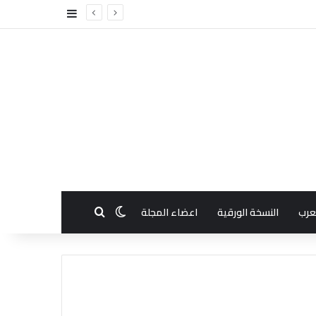
إضافة عمود جا
بحث عن
الوضع المظلم
عرب
النسخة الورقية
اعضاء المجلة