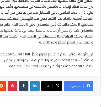
الكبرى التي كانت تنظّمها المؤسسات العربيّة والدّوليّة حول العا
وإن حدثت تحتاج لإجراءات وترخيص وتدخلات في مضمونها وأهدافها 
على الرّأي العام الخارجي، وفي المقابل بعد كلّ ما جرى من أحداث ب
اتفاقية أوسلو، وازداد هذا الدّعم وبرق بعد التّهميش المتعمّد للق
صحافتها الورقيّة والمرئيّة لأجل فلسطين، وفي الوقت الذي نتابع فيه نش
فلسطين. كما لن ننسى أنّ جريدة الوسيط المغاربي غيّرت صفتها من يوميّ
الأخبار الوطنيّة الجزائريّة والفلسطينيّة، في الوقت الذي اكتظت فيه ال
والمعارضين لنظام الحكم والموالين له.
في النّهاية نتمنّى الأمن والسّلام للجزائر ولكلّ البلاد العربية المجرو
ونتمنّى أن نعود للمجد الذي ما زلنا نحلم به، لكن عودته لن تكون
المؤكد العودة ممكنة وأطول عمرًا إن اتحدتنا، فالاتحاد قوة.
لينكدإن
بينتير
فيسبوك
‫X