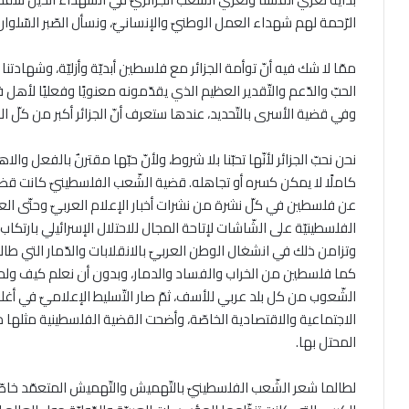
الرّحمة لهم شهداء العمل الوطنيّ والإنسانيّ، ونسأل الصّبر السّلوا
ممّا لا شك فيه أنّ توأمة الجزائر مع فلسطين أبديّة وأزليّة، وشهادتنا
الحبّ والدّعم والتّقدير العظيم الذي يقدّمونه معنويًا وفعليًا ل
وفي قضية الأسرى بالتّحديد، عندها ستعرف أنّ الجزائر أكبر من كلّ ال
نحن نحبّ الجزائر لأنّها تحبّنا بلا شروط، ولأنّ حبّها مقترنٌ بالفعل وال
كاملًا لا يمكن كسره أو تجاهله. قضية الشّعب الفلسطينيّ كانت قضية
عن فلسطين في كلّ نشرة من نشرات أخبار الإعلام العربيّ وحتّى العا
الفلسطينيّة على الشّاشات لإتاحة المجال للاحتلال الإسرائيلي بارتكاب ا
وتزامن ذلك في انشغال الوطن العربيّ بالانقلابات والدّمار التي طالت 
كما فلسطين من الخراب والفساد والدمار، وبدون أن نعلم كيف ولما
الشّعوب من كل بلد عربي للأسف، ثمّ صار التّسليط الإعلاميّ في أغلب 
الاجتماعية والاقتصادية الخاصّة، وأضحت القضية الفلسطينية مثلها مث
المحتل بها.
لطالما شعر الشّعب الفلسطينيّ بالتّهميش والتّهميش المتعمّد خا