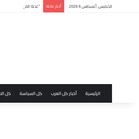
الخميس, أغسطس 6 2026
أخبار عاجلة
“غدنة الفكر” للأديب السع
الرئيسية
أخبار كل العرب
كل السياسة
كل الا