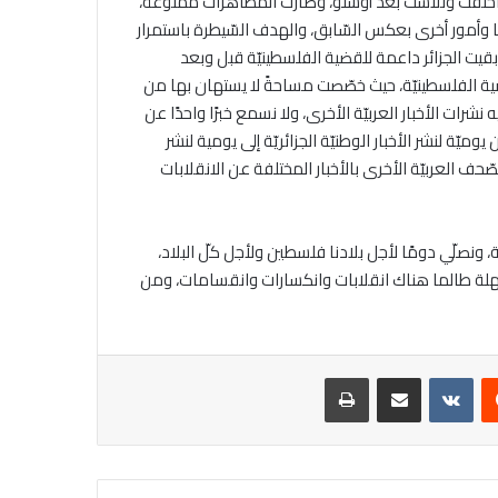
لم اختفت وتلاشت بعد أوسلو، وصارت المظاهرات ممنوعة،
وأمور أخرى بعكس السّابق، والهدف السّيطرة باستمرار
قيت الجزائر داعمة للقضية الفلسطينيّة قبل وبعد
ضية الفلسطينيّة، حيث خصّصت مساحةً لا يستهان بها من
رات الأخبار العربيّة الأخرى، ولا نسمع خبرًا واحدًا عن
ة لنشر الأخبار الوطنيّة الجزائريّة إلى يومية لنشر
صّحف العربيّة الأخرى بالأخبار المختلفة عن الانقلابات
حة، ونصلّي دومًا لأجل بلادنا فلسطين ولأجل كلّ البلاد،
 سهلة طالما هناك انقلابات وانكسارات وانقسامات، ومن
يست
مشاركة عبر البريد
طباعة