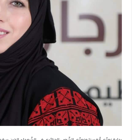
بداية نعزّي أنفسنا ونعزّي الشّعب الجزائريّ في الشّهداء الذين سقطوا