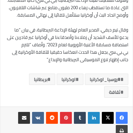
وسوف تستضيف هيئة الإذاعة البريطانية (بي.بي.سي) حاليا المسابقة،
التي عادة ما تستقطب زهاء 200 مليون متابع عبر شاشات التلفزيون.
وأوضح اتحاد البث أن أوكرانيا ستتأهل تلقائيا إلى نهائي المسابقة.
وقال تيم ديفي، المدير العام لهيئة الإذاعة البريطانية، في بيان “ما
يدعو للأسف الشديد أن زملاءنا وأصدقاءنا في أوكرانيا غير قادرين على
استضافة مسابقة الأغنية الأوروبية لعام 2023”. وأضاف “تلتزم
بي.بي.سي بجعل هذا الحدث انعكاسا حقيقيا للثقافة الأوكرانية إلى
جانب إظهار تنوع الموسيقى البريطانية والإبداع”
#روسيا_اوكرانيا
اوكرانيا
بريطانيا
ثقافة
لينكدإن
بينتيريست
مشاركة عبر البريد
طباعة