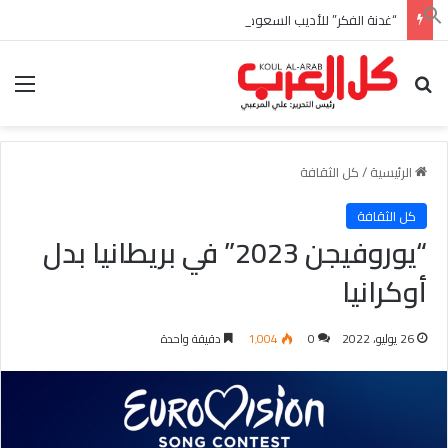
“غدنة الفكر” للأديب السعودي احمد بن عبدالله العبدالنبي
بحث عن
الق
الرئيسية
/
كل الثقافة
كل الثقافة
“يوروفيجن 2023” في بريطانيا بدل
أوكرانيا
26 يوليو، 2022
0
1٬004
دقيقة واحدة