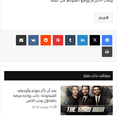
ويحب الالتزام ووضع الضوابط في عمله
.
مصر
لينكدإن
بينتيريست
مشاركة عبر البريد
طباعة
مقالات ذات صلة
بعد أن تأثر صوته وأوجعته
الشيخوخة : راتب يواجه مرضه
بالتفاؤل وحب الناس
10 سبتمبر، 2018