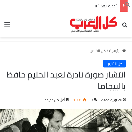
“غدنة الفكر” للأديب السعودي احمد بن عبدالله العبدالنبي
بحث عن
الق
الرئيسية
/
كل الفنون
كل الفنون
انتشار صورة نادرة لعبد الحليم حافظ
بالبيجاما
26 يونيو، 2022
0
1٬001
أقل من دقيقة