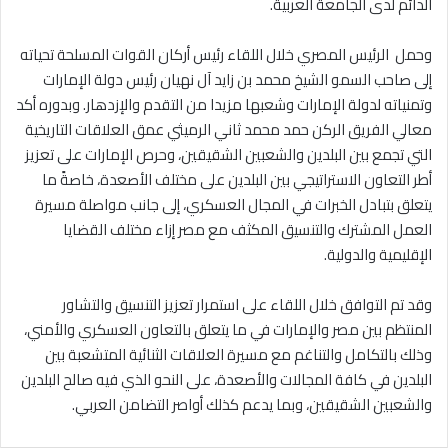
الدائم لدى الجامعة العربية.
وحمل الرئيس المصري خلال اللقاء رئيس أركان القوات المسلحة تحياته
إلى صاحب السمو الشيخ محمد بن زايد آل نهيان رئيس دولة الإمارات
وتمنياته لدولة الإمارات وشعبها مزيدا من التقدم والإزدهار. وبدوره أكد
معالي الفريق الركن حمد محمد ثاني الرميثي عمق العلاقات التاريخية
التي تجمع بين البلدين والشعبين الشقيقين، وحرص الإمارات على تعزيز
أطر التعاون الاستراتيجي بين البلدين على مختلف الأصعدة، خاصةً ما
يتعلق بتبادل الخبرات في المجال العسكري، إلى جانب مواصلة مسيرة
العمل المشترك والتنسيق المكثف مع مصر إزاء مختلف القضايا
الإقليمية والدولية.
وقد تم التوافق خلال اللقاء على استمرار تعزيز التنسيق والتشاور
المنتظم بين مصر والإمارات في ما يتعلق بالتعاون العسكري والأمني،
وذلك بالتكامل والتناغم مع مسيرة العلاقات الثنائية المتشعبة بين
البلدين في كافة المجالات والأصعدة، على النحو الذي فيه صالح البلدين
والشعبين الشقيقين، وبما يدعم كذلك أواصر التضامن العربي.