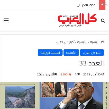
“غدنة الفكر” للأديب السعودي احمد بن عبدالله العبدالنبي
بحث عن
الق
الرئيسية
/
الرئيسية
/
أخبار كل العرب
أخبار كل العرب
الرئيسية
النسخة الورقية
العدد 33
30 أبريل، 2021
0
2٬590
أقل من دقيقة