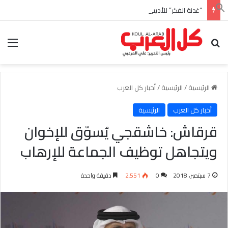
“غدنة الفكر” للأديب السعودي احمد بن عبدالله العبدالنبي
بحث عن
الق
الرئيسية
/
الرئيسية
/
أخبار كل العرب
أخبار كل العرب
الرئيسية
قرقاش: خاشقجي يُسوّق للإخوان
ويتجاهل توظيف الجماعة للإرهاب
7 سبتمبر، 2018
0
2٬551
دقيقة واحدة