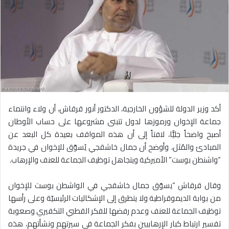
أكد وزير الدولة للشؤون الخارجية، الدكتور أنور قرقاش، أن ولاء وانتماء
جماعة الإخوان ورموزها لدول تتبنى مشروعها على حساب الأوطان
أصبح واضحاً جليًّا، لافتاً إلى أن هذه المواقف بعيدة كل البعد عن
المبادئ والمُثل، وأوضح أن جمال خاشقجي يُسوّق للإخوان في جريدة
“واشنطن بوست” الأميركية ويتجاهل توظيف الجماعة للعنف والإرهاب.
وقال قرقاش “يسوّق جمال خاشقجي في الواشطن بوست للإخوان
من بوابة الديموقراطية ولا يتطرق إلى الإشكاليات الرئيسيّة وعلى رأسها
توظيف الجماعة للعنف وعدم رفضها للفكر القطبي التكفيري وصعوبة
تفسير ارتباط كبار الإرهابيين بفكر الجماعة في سيرتهم ونشأتهم، هذه