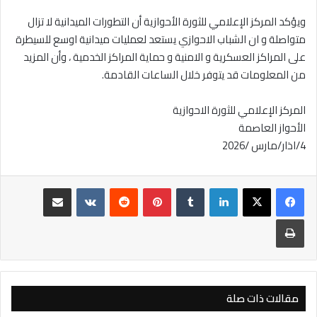
ويؤكد المركز الإعلامي للثورة الأحوازية أن التطورات الميدانية لا تزال
متواصلة و ان الشباب الاحوازي يستعد لعمليات ميدانية اوسع للسيطرة
على المراكز العسكرية و الامنية و حماية المراكز الخدمية ، وأن المزيد
من المعلومات قد يتوفر خلال الساعات القادمة.
المركز الإعلامي للثورة الاحوازية
الأحواز العاصمة
4/اذار/مارس /2026
لينكدإن
بينتيريست
مشاركة عبر البريد
طباعة
مقالات ذات صلة