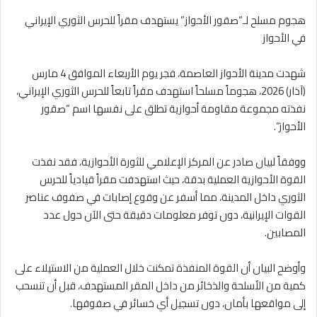
هجوم مسلح لـ“صقور الأحواز” يستهدف مقراً للحرس الثوري الإيراني
في الأحواز
شهدت مدينة الأحواز العاصمة، فجر يوم الأربعاء الموافق 4 مارس
(آذار) 2026، هجوماً مسلحاً استهدف مقراً تابعاً للحرس الثوري الإيراني،
نفذته مجموعة مقاومة أحوازية تطلق على نفسها اسم “صقور
الأحواز”.
ووفقاً لبيان صادر عن المركز الإعلامي للثورة الأحوازية، فقد نفذت
القوة الأحوازية العملية بدقة، حيث استهدفت مقراً قيادياً للحرس
الثوري داخل المدينة، مما أسفر عن وقوع إصابات في صفوف عناصر
القوات الإيرانية، دون توفر معلومات دقيقة حتى الآن حول عدد
المصابين.
وأوضح البيان أن القوة المنفذة تمكنت خلال العملية من الاستيلاء على
كمية من الأسلحة والذخائر من داخل المقر المستهدف، قبل أن تنسحب
إلى مواقعها بأمان، دون تسجيل أي خسائر في صفوفها.