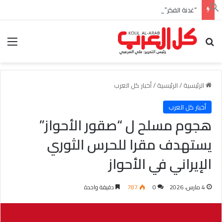
“غدنة الفكر” للأديب السعودي احمد بن عبدالله العبدالنبي
بحث عن
الق
الرئيسية
/
الرئيسية
/
أخبار كل العرب
أخبار كل العرب
هجوم مسلح ل “صقور الأحواز”
يستهدف مقرا للحرس الثوري
الإيراني في الأحواز
4 مارس، 2026
0
787
دقيقة واحدة