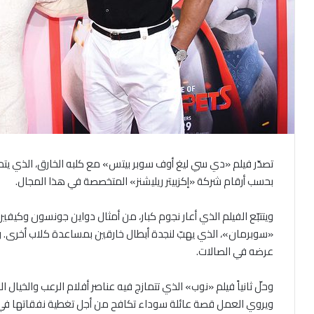
تصدّر فيلم «دي سي ليغ أوف سوبر بيتس» مع كلبه الخارق، الذي يتمت
بحسب أرقام شركة «إكزبيتر ريليشنز» المتخصصة في هذا المجال.
ويتتبّع الفيلم الذي أعار نجوم كبار، من أمثال دواين جونسون وكي
عرضه في الصالات.
ويروي العمل قصة عائلة سوداء تكافح من أجل تغطية نفقاتها في م