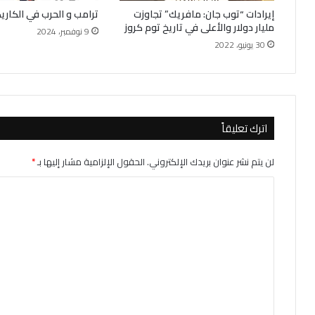
إيرادات “توب جان: مافريك” تجاوزت
ترامب و الحرب في الكاريك
مليار دولار والأعلى في تاريخ توم كروز
9 نوفمبر، 2024
30 يونيو، 2022
اترك تعليقاً
لن يتم نشر عنوان بريدك الإلكتروني.
الحقول الإلزامية مشار إليها بـ
*
ا
ل
ت
ع
ل
ي
ق