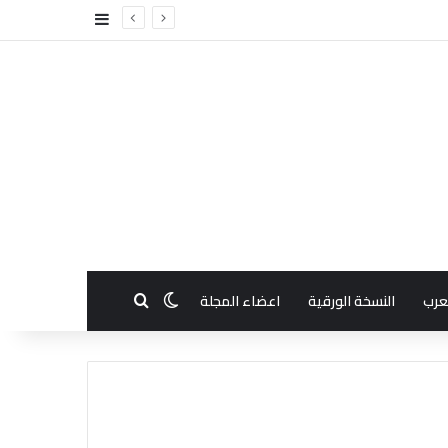
إضافة عمود جا
بحث عن
الوضع المظلم
عرب
النسخة الورقية
اعضاء المجلة