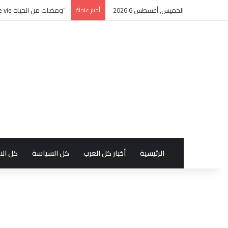
الخميس, أغسطس 6 2026
أخبار عاجلة
“ومضات من الحياة éclats de vie” كتاب جديد بالفرنسية للأديبة التونسية منى زغدان
الرئيسية
أخبار كل العرب
كل السياسة
كل الا