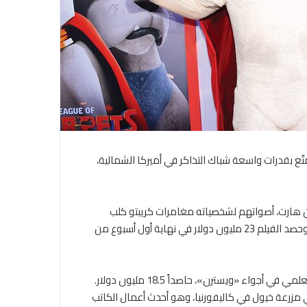
ّع بقدرات واسعة شباك التذاكر في أميركا الشمالية،
فين هارت، أصواتهم لشخصياته مغامرات كريبتو كلب
«سوبرمان»، الذي يهبّ لنجدة أبطال خارقين بمساعدة كلاب أخرى. وحصد الفيلم 23 مليون دولار في نهاية أول أسبوع من
وحلّ ثانياً فيلم «نوب» الذي تتمازج فيه عناصر أفلام الرعب والخيال العلمي في أجواء «ويسترن»، حاصداً 18.5 مليون دولار.
زرعة خيول في كاليفورنيا، وهو أحدث أعمال الكاتب