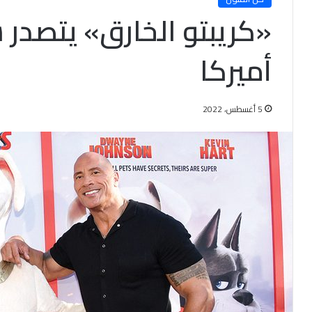
«كريبتو الخارق» يتصدر 
أميركا
5 أغسطس، 2022