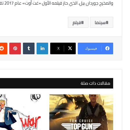
والمخرج جوردان بيل، الذي حاز فيلمه الأول «غت أوت» عام 2017 تقييمات إيجابية.
سينما
فيلم
لينكدإن
بينتير
فيسبوك
‫X
مقالات ذات صلة