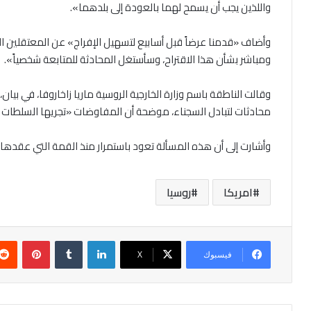
واللذين يجب أن يسمح لهما بالعودة إلى بلدهما».
وأضاف «قدمنا عرضاً قبل أسابيع لتسهيل الإفراج» عن المعتقلين الأ
ومباشر بشأن هذا الاقتراح، وسأستغل المحادثة للمتابعة شخصياً».
وقالت الناطقة باسم وزارة الخارجية الروسية ماريا زاخاروفا، في بيان، إ
محادثات لتبادل السجناء، موضحة أن المفاوضات «تجريها السلطات ا
وأشارت إلى أن هذه المسألة تعود باستمرار منذ القمة التي عقدها رئيسا البلدي
امريكا
روسيا
لينكدإن
بينتير
فيسبوك
‫X