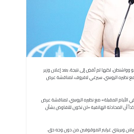
اشنطن، لكنها لم تُفضِ إلى نتيجة، بعد إعلان وزير
ة» مع نظيره الروسي، سيرغي لافروف، لمناقشة عرض
في الأيام المقبلة» مع نظيره الروسي، لمناقشة عرض
اً أن المحادثة الهاتفية «لن تكون للتفاوض بشأن
ل ويلان وبريتني غراينر الموقوفين من دون وجه حق،