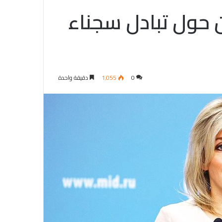
ن حول تبادل سجناء
0
1٬055
دقيقة واحدة