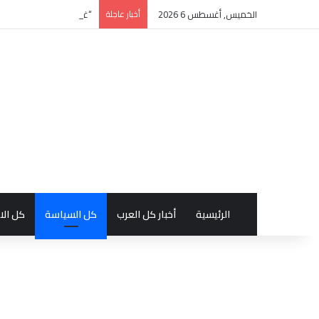
الخميس, أغسطس 6 2026
أخبار عاجلة
“غدنة الفكر” للأديب السع
الرئيسية
أخبار كل العرب
كل السياسة
كل الا