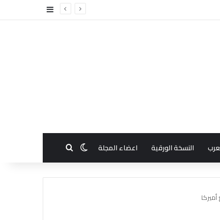
إضافة عمود جا
بحث عن
الوضع المظلم
عرب
النسخة الورقية
اعضاء المجلة
أميركا