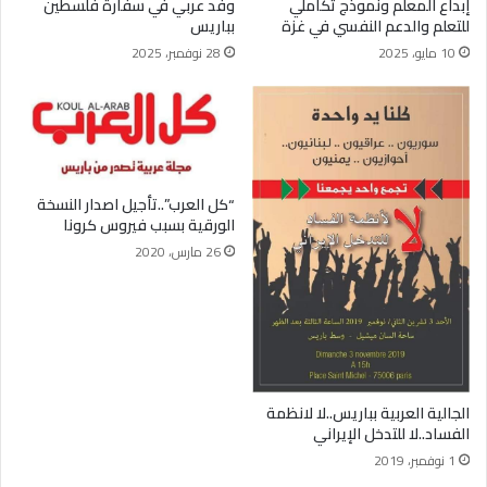
إبداع المعلم ونموذج تكاملي
وفد عربي في سفارة فلسطين
للتعلم والدعم النفسي في غزة
بباريس
10 مايو، 2025
28 نوفمبر، 2025
“كل العرب”..تأجيل اصدار النسخة
الورقية بسبب فيروس كرونا
26 مارس، 2020
الجالية العربية بباريس..لا لانظمة
الفساد..لا للتدخل الإيراني
1 نوفمبر، 2019