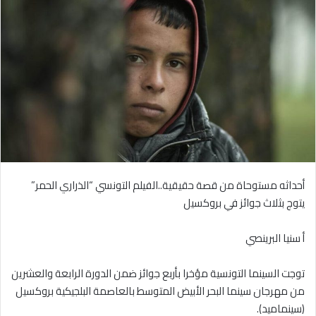
أحداثه مستوحاة من قصة حقيقية..الفيلم التونسي “الذراري الحمر”
يتوج بثلاث جوائز في بروكسيل
أ سنيا البرينصي
توجت السينما التونسية مؤخرا بأربع جوائز ضمن الدورة الرابعة والعشرين
من مهرجان سينما البحر الأبيض المتوسط بالعاصمة البلجيكية بروكسيل
(سينماميد).