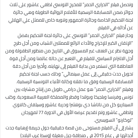
وتحصل فيلم “الذراري الحمر” للمخرج التونسي لطفي عاشور على ثلاث
جوائز ضمن المسابقة الرسمية للأفلام الروائية الطويلة وهي جائزة
لجنة التحكيم الخاصة وجائزة الجمهور وتنويه خاص للممثل علي الهلالي
عن أدائه في الفيلم.
وحاز فيلم “الذراري الحمر” التونسي على جائزة لجنة التحكيم بفضل
“الإتقان الكبير للإخراج والأداء الرائع للممثلين الشباب ومن أجل طرح
وجهة نظر عن العنف غير المسبوق في التاريخ من منظور الطفولة ومن
أجل الالتزام السياسي للفيلم في التعبير عن حالة عالمنا ومن أجل قوة
العاطفة التي تستمر من بداية الفيلم إلى نهايته، وأخيرا من أجل دقة
تحويل حدث حقيقي إلى عمل سينمائي” وذلك حسب لجنة تحكيم
المسابقة الرسمية وفق ما نقلته وكالة الأنباء التونسية الرسمية.
وفيلم “الذراري الحمر” هو عمل درامي طويل من إنتاج مشترك بين
تونس وفرنسا وبلجيكا وبولندا وقطر والمملكة العربية السعودية. وكتب
السيناريو كل من ناتاشا دي بونتشرا ودرية عاشور وسيلفان كاتنوي
ولطفي عاشور وتم تقديم عرضه الأول في الدورة 77 لمهرجان
“لوكارنو” السويسري.
يشار إلى أن الفيلم مستوحى من قصة حقيقية حول جريمة إرهابية جدت
أحداثها في عام 2015 في منطقة جبل مغيلة (وسط غرب البلاد)