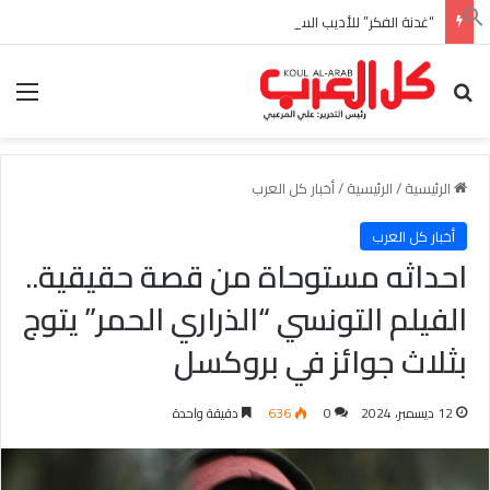
“غدنة الفكر” للأديب السعودي احمد بن عبدالله العبدالنبي
بحث عن
الق
الرئيسية
/
الرئيسية
/
أخبار كل العرب
أخبار كل العرب
احداثه مستوحاة من قصة حقيقية..
الفيلم التونسي “الذراري الحمر” يتوج
بثلاث جوائز في بروكسل
12 ديسمبر، 2024
0
636
دقيقة واحدة