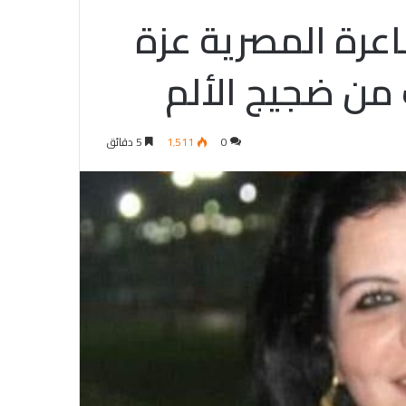
اعرة المصرية عزة
 من ضجيج الألم
0
1٬511
5 دقائق