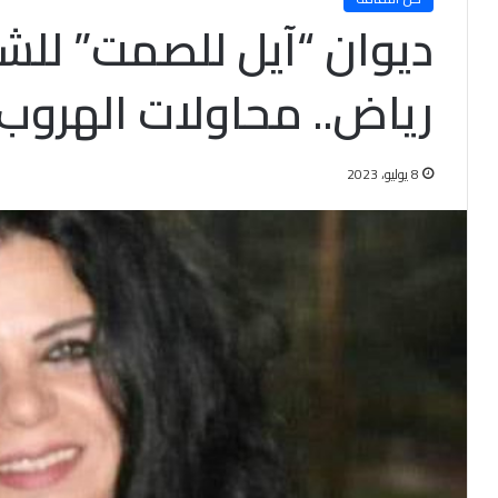
ديوان “آيل للصمت” للش
رياض.. محاولات الهروب
8 يوليو، 2023