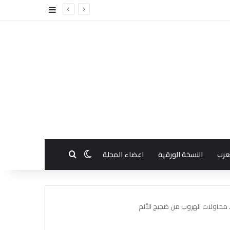
إضافة عمود جا
بحث عن
الوضع المظلم
عرب
النسخة الورقية
اعضاء المجلة
. محاولات الهروب من ضجيج الألم