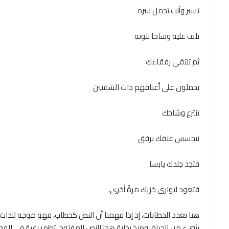
تسير وأنت تحمل سره
تلف عليه وشاحا بلونه
ثم تلتقي رفقاءك
يحملون على أعناقهم ذات الشفتين
تنتزع وشاحك
تتحسس عنقك برفق
فتجد جلدك يابسا
فتعود لتواري خزيك مرةً أخرى
.
هنا تعدد الخطابات، إذ إذا فهمنا أن النص كخطاب، فهو موجه للذات
شيء من الحياة
.
ومنذ بداية هذا النص المفتوح، تظهر رغبة في الفع