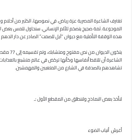
تغترف الشاعرة المصرية عزة رياض، في نصوصها، الكثير من أحلام 
الموجوعة
.
ثمة ضجيج يتضخم للألم الإنساني
.
سنحاول تلمس بعض ال
هذه الوقفة التأملية مع ديوان
“
آيل للصمت
”
الصادر عن دار الدهم 
يتكون الديوان من نص مفتوح ومتشابك، وتم تقسيمه إلى
77
مقطعً
الشاعرة أن تلتقط أنفاسها وكأنها تركض في عالم متشبع بالعذابات و
تشاهدهم بالصدفة في الشارع من المتعبين والمهمشين
.
لنأخذ بعض النماذج ولننطلق من المقطع الأول
:
ـ
أغرسُ أنياب الضوء