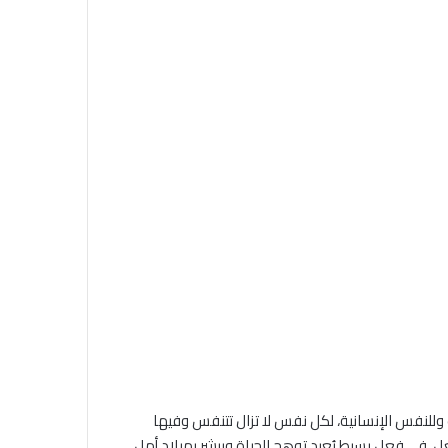
 وللنفس الإنسانية، لكل نفس لا تزال تتنفس وفيها
ل، في فعل بسيط يُعيد توهج الحياة ويبشر بميلاد أمل