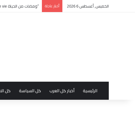
الخميس, أغسطس 6 2026
أخبار عاجلة
“ومضات من الحياة éclats de vie” كتاب جديد بالفرنسية للأديبة التونسية منى زغدان
الرئيسية
أخبار كل العرب
كل السياسة
كل الا