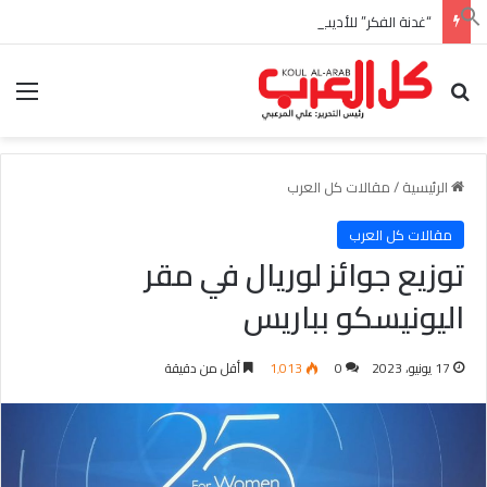
“غدنة الفكر” للأديب السعودي احمد بن عبدالله العبدالنبي
بحث عن
الق
الرئيسية
/
مقالات كل العرب
مقالات كل العرب
توزيع جوائز لوريال في مقر
اليونيسكو بباريس
17 يونيو، 2023
0
1٬013
أقل من دقيقة