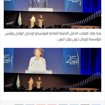
هذا وقد افتتحت الحفل الامينة العامة لليونسكو اودراي ازولاي ورئيس
مؤسسة لوريال جون بول اغون .
لينكدإن
بينتيريست
مشاركة عبر البريد