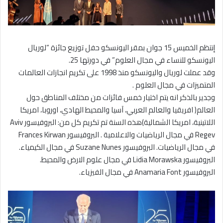
إنتظم الخميس 15 جوان بمقر اليونسكو حفل توزيع جائزة “لوريال
اليونسكو للنساء في مجال العلوم” في دورتها 25.
وقد عملت لوريال واليونسكو منذ 1998 على تكريم انجازات العالمات
المتميزات في مجال العلوم .
وجدير بالذكر انه يتم اختيار خمس فائزات من مختلف المناطق حول
العالم( افريقيا والعالم العربي، آسيا والمحيط الهادي، اوروبا، امريكا
اللاتينية، امريكا الشمالية)هذه السنة تم تكريم كل من: البروفيسور Aviv
Regev في مجال الرياضيات والاعلامية . البروفيسور Frances Kirwan
في مجال الرياضيات. البروفيسور Suzane Nunes في مجال الكيمياء.
البروفيسور Lidia Morawska في مجال علوم الارض والمحيط.
البروفيسور Anamaria Font في مجال الفيزياء.