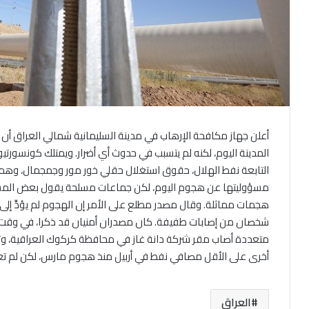
أعلن جهاز مكافحة الإرهاب في مدينة السليمانية شمالي العراق أ
المدينة اليوم، لكنه لم يتسبب في حدوث أي أضرار. ويمتلك كونسورتيو
التابعة نفط الهلال، حقوق استغلال حقلي خور مور وجمجمال، وهما 
مسؤوليتها عن هجوم اليوم، لكن جماعات مسلحة يقول بعض المسؤ
هجمات مماثلة. وقال مصدر مطلع على الأمر إن الهجوم لم يؤدِّ إلى وق
شخصان من إصابات طفيفة. كان مصدران أمنيان قد ذكرا، في وقت س
متعددة أصاب مقر شركة دانة غاز في محافظة كركوك العراقية، و
أخرى على الأقل مصافي نفط في أربيل منذ هجوم مارس، لكن لم تع
العراق