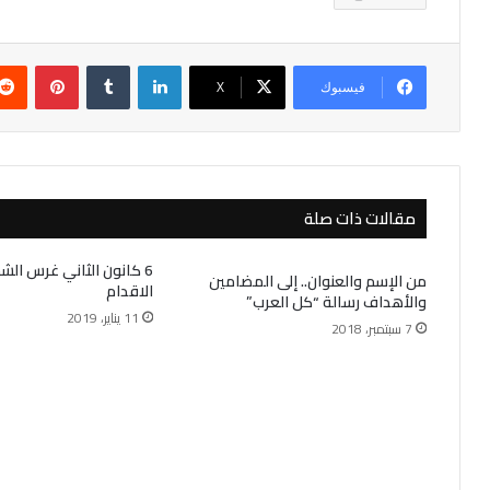
لينكدإن
بينتير
فيسبوك
‫X
مقالات ذات صلة
6 كانون الثاني غرس الش
من الإسم والعنوان.. إلى المضامين
الاقدام
والأهداف رسالة “كل العرب”
11 يناير، 2019
7 سبتمبر، 2018