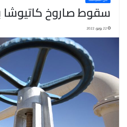
سقوط صاروخ كاتيوشا بح
22 يونيو، 2022