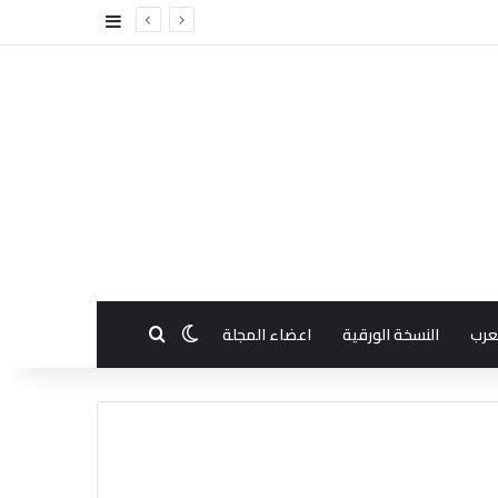
إضافة عمود جا
بحث عن
الوضع المظلم
عرب
النسخة الورقية
اعضاء المجلة