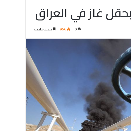
قل غاز في العراق
0
956
دقيقة واحدة