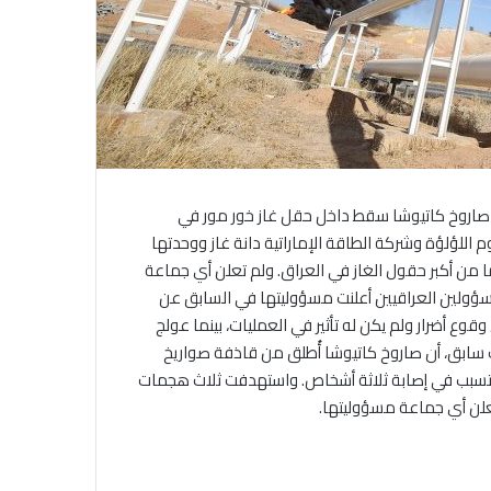
ن صاروخ كاتيوشا سقط داخل حقل غاز خور مور في
م اللؤلؤة وشركة الطاقة الإماراتية دانة غاز ووحدتها
من أكبر حقول الغاز في العراق. ولم تعلن أي جماعة
ولين العراقيين أعلنت مسؤوليتها في السابق عن
وع أضرار ولم يكن له تأثير في العمليات، بينما عولج
ابق، أن صاروخ كاتيوشا أُطلق من قاذفة صواريخ
تسبب في إصابة ثلاثة أشخاص. واستهدفت ثلاث هجمات
لن أي جماعة مسؤوليتها.