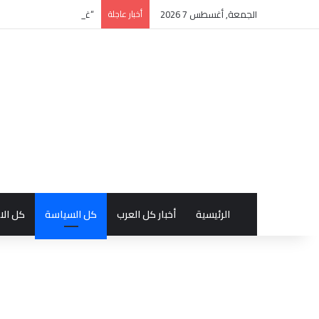
الجمعة, أغسطس 7 2026
أخبار عاجلة
“غدنة الفكر” للأديب السع
الرئيسية
أخبار كل العرب
كل السياسة
كل الا