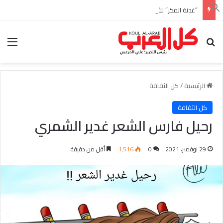
“غدنة الفكر” للأديب السعودي احمد بن عبدالله العبدالنبي
بحث عن
الق
الرئيسية
/
كل الثقافة
كل الثقافة
رحيل فارس الشعر غدير الشمري
29 نوفمبر، 2021
0
1٬516
أقل من دقيقة