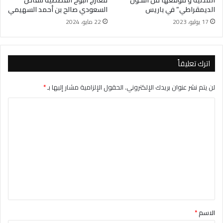
المدنية و موقعها من التحول
معارج البوح القصصية للقاص
الديمقراطي” في باريس
السعودي صالح بن أحمد السهيمي
17 يوليو، 2023
22 مايو، 2024
اترك تعليقاً
لن يتم نشر عنوان بريدك الإلكتروني.
الحقول الإلزامية مشار إليها بـ
*
ا
ل
ت
ع
ل
ي
ق
*
الاسم
*