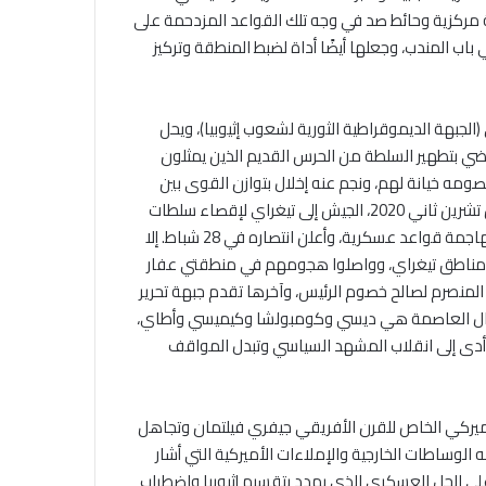
ولة مركزية وحائط صد في وجه تلك القواعد المزدحمة على
اب المندب، وجعلها أيضًا أداة لضبط المنطقة وتركيز
لجبهة الديموقراطية الثورية لشعوب إثيوبيا)، ويحل
مضي بتطهير السلطة من الحرس القديم الذين يمثلون
صومه خيانة لهم، ونجم عنه إخلال بتوازن القوى بين
الإثنيات، وتمرد جبهة تحرير تيغراي. حيث أرسل آبي أحمد في الرابع من تشرين ثاني 2020، الجيش إلى تيغراي لإقصاء سلطات
المنطقة المنبثقة من “جيش تحرير شعب تيغراي” متهمًا الجبهة بمهاجمة قواعد عسكرية، وأعلن انتصاره في 28 شباط. إلا
 حزيران2021 من استعادة معظم مناطق تيغراي، وواصلوا هجومهم في منطقتي عفار
ر المنصرم لصالح خصوم الرئيس، وآخرها تقدم جبهة تحرير
شمال العاصمة هي ديسي وكومبولشا وكيميسي وأطاي،
 أدى إلى انقلاب المشهد السياسي وتبدل المواقف
أميركي الخاص للقرن الأفريقي جيفري فيلتمان وتجاهل
ه الوساطات الخارجية والإملاءات الأميركية التي أشار
 وبسبب إصراره على الحل العسكري الذي يهدد بتقسيم إثيوبيا واضطراب