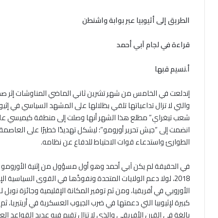
الطريق إلى أثيوبيا عبر بوابة واشنطن
قراءة في لجام آبي أحمد
أ.نسيم قبها
إندلعت في الخامس من شهر تشرين ثاني الماضي المناوشات إثر صدام
والتي لا تزال تداعياتها تلقي بظلالها على المشهد السياسي في إثيوب
انضمت إلى “جيش تحرير أورومو”؛ ليشكل تهديدًا خطيرًا على العاصمة أ
الطوارئ واستدعاء قوات الاحتياط للدفاع عن نظامه.
في الحقيقة لم يكن آبي أحمد وهو أول مسؤول من إثنية الأورومو ل
2018، لولا دعم الولايات المتحدة ونفوذًها في القوى السياسية ال
الأوروبي في أفريقيا، ومن ثم توفير المكانة الإقليمية وجائزة نوبل له
كبيرة لإثيوبيا التي دعمتها في ضرب الجيوب العسكرية في أريتيريا، ثم
بالغة في القرن الأفريقي والذي لا تزال تقيم فيه عديد القواعد ال