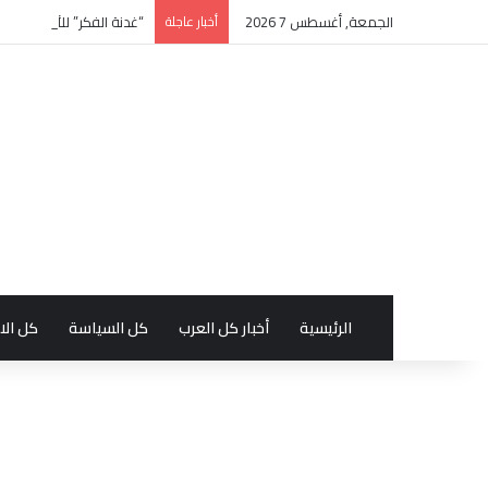
الجمعة, أغسطس 7 2026
أخبار عاجلة
“غدنة الفكر” للأديب السع
الرئيسية
أخبار كل العرب
كل السياسة
كل الا