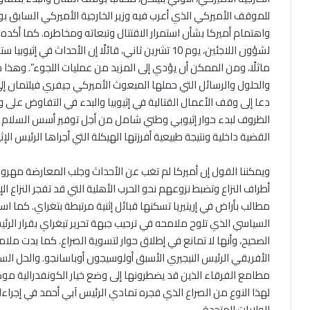
للموقف الأميركي الذي أعرب فيه وزير الخارجية الأميركي السابق بو
واهتمام أميركا بشأن استمرار الاقتتال وتبعاته ومخاطره. كما أكده
لشؤون اللاجئين، يوم 10 تشرين ثاني، قائلًا إن الأحداث 
ماثلًا، ومن الممكن أن يؤدي إلى المزيد من عمليات اللجوء”. وهذا
والحلول والرسائل التي حملها المبعوث الأميركي جيفري فيلتمان إل
دعا إلى وقف الأعمال القتالية في إثيوبيا والبدء في التفاوض على و
الظروف لبدء حوار إثيوبي وطني شامل من أجل توفير أسس السلام وال
القضية داخلية ونتيجة طبيعية أفرزتها الهيكلة التي أجراها الرئيس ال
ويمكننا القول إن أميركا لم تغب عن الأحداث وجلب المعارضة مهرو
أطراف النزاع وتضبط نزوعهم نحو الحرب الأهلية التي قد تفجر النزاع ا
مطالب بأراض في إريتيريا تسكنها قبائل إثنية مرتبطة بتغراي. كما اس
السياسي الذي تلوح ملامحه في ترحيب جبهة تحرير تيغراي بقرار الرئي
الصحيح، وأنها لا تمانع في إطلاق حوار لتسوية الصراع. كما بدت ملام
الأفريقي الرئيس النيجيري الأسبق أولوسيجون أوباسانجو. والحل الس
مطامع الفرقاء الذين قد يضطرونها إلى وضع خيار الكونفدرالية مو
لهذا النوع من الصراع الذي فجره تمادي الرئيس آبي أحمد في إجرا
الولايات المتحدة.