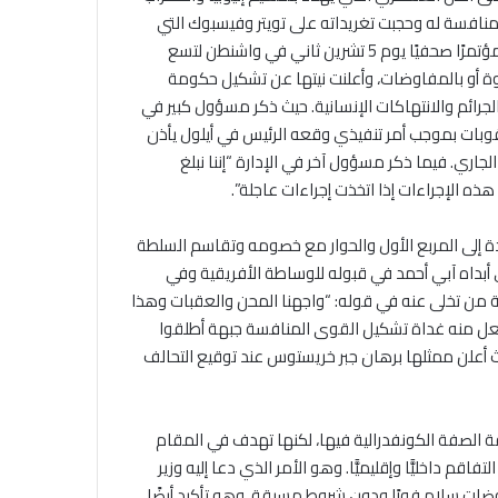
منافسة له وحجبت تغريداته على تويتر وفيسبوك التي
دعا فيها الشعب إلى القتال ودفن جبهة تحرير شعب تيغراي، ورعت مؤتمرًا صحفيًا يوم 5 تشرين ثاني في واشنطن لتسع
ة أو بالمفاوضات، وأعلنت نيتها عن تشكيل حكومة
 الجرائم والانتهاكات الإنسانية. حيث ذكر مسؤول كبير في
 عقوبات بموجب أمر تنفيذي وقعه الرئيس في أيلول يأذن
ري. فيما ذكر مسؤول آخر في الإدارة “إننا نبلغ
ذه الإجراءات إذا اتخذت إجراءات عاجلة”.
 إلى المربع الأول والحوار مع خصومه وتقاسم السلطة
 أبداه آبي أحمد في قبوله للوساطة الأفريقية وفي
 ثمة من تخلى عنه في قوله: “واجهنا المحن والعقبات وهذا
ة فعل منه غداة تشكيل القوى المنافسة جبهة أطلقوا
حيث أعلن ممثلها برهان جبر خريستوس عند توقيع التحالف
 الصفة الكونفدرالية فيها، لكنها تهدف في المقام
اقم داخليًّا وإقليميًّا. وهو الأمر الذي دعا إليه وزير
فاوضات سلام فورًا ودون شروط مسبقة، وهو تأكيد أيضًا