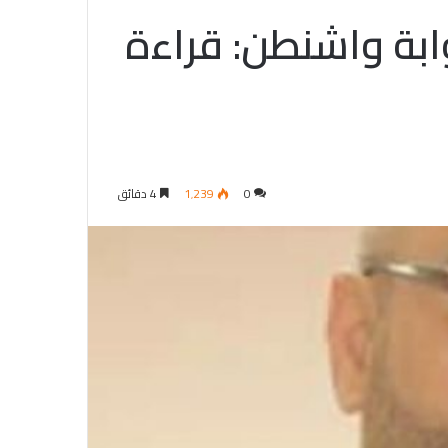
بوابة واشنطن: قراءة
0
1٬239
4 دقائق