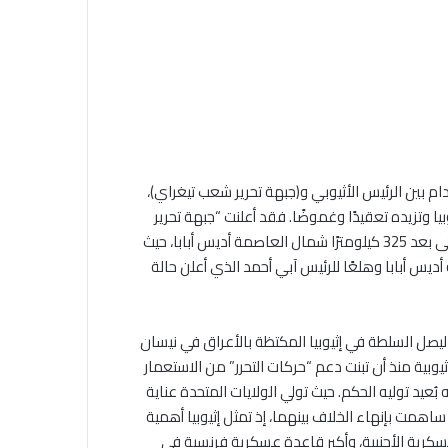
 بين الرئيس الأثيوبي و(جبهة تحرير شعب تيغراي)،
يا وتزيده تعقيدًا وغموضًا. فقد أعلنت “جبهة تحرير
شعب تيغراي” مطلع هذا الشهر أنها وصلت إلى منطقة كيميسي على بعد 325 كيلومترًا شمال العاصمة أديس أبابا، حيث
ديس أبابا وهلعًا للرئيس آبي أحمد الذي أعلن حالة
يصل السلطة في إثيوبيا المكتظة بالأعراق في نيسان
إثيوبية منذ أن تبنت دعم “حركات التحرر” من الاستعمار
 بُعيد توليه الحكم. حيث تولي الولايات المتحدة عناية
 ساهمت بإنهاء الخلاف بينهما، إذ تمثل إثيوبيا أهمية
عسكرية الأجنبية، وأكبر قاعدة عسكرية فرنسية في