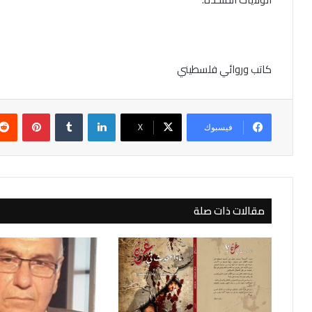
كاتب وروائي فلسطيني
لينكدإن
بينتير
فيسبوك
‫X
مقالات ذات صلة