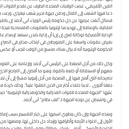
القرن الأفريقي، غضت الولايات المتحدة الطرف عن تقدم القوات ال
فصائل أعلنت عزمها عن حل حكومة رئيس الوزراء آبي أحمد إن بالقو
انتقالية، بالإضافة إلى تهديدها لإثيوبيا بالعقوبات الاقتصادية نتيجة
الإدارة الأميركية لوكالة (سي إن إن) أن إدارة بايدن تستعد لإصدار
بفرض عقوبات واسعة على المتورطين في ارتكاب مجازر في الصراع الجا
الحكومة الإثيوبية أنه لا يزال هناك متسع من الوقت لتجنب أو عكس ه
وكل ذلك من أجل الضغط على الرئيس آبي أحمد وإرغامه على العودة
معهم أو الاستقالة أو خلعه بالقوة. وهو ما أفضى إلى التراجع الذي
تصريحاته التي ألمح فيها إلى التضحية من أجل إثيوبيا مشيرًا إلى أن
جعلنا أقوى… لدينا حلفاء أكثر من الذين انقلبوا علينا”. وذلك كرد
عليها “الجبهة المتحدة للقوات الفدرالية والكونفدرالية الإثيوبية” 
في واشنطن عن توجه الجبهة لـ”قلب نظام” آبي أحمد.
وهذه الجبهة وإن كان ينطوي اسمها على خيار التقسيم بسبب إضافة
الأول إلى احتواء الأزمة وأطرافها وإيجاد حل داخلي لها، ومنعها من التف
الخارجية الأميركي، أنتوني بلينكن، مطالبًا بوقف القتال والبدء بم