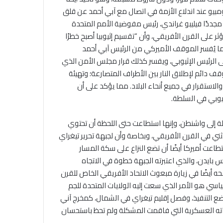
مبيو عند اندلاع الأزمة في اتصال مع آبي أحمد عن قلق
 مجددًا فيليبو غراندي، رئيس مفوضية الأمم المتحدة
في إثيوبيا ستؤثر على القرن الأفريقي، وأن “تقسيم إثيوبيا أصبح خطرًا
 ما يُفسر الموقف الأميركي من الرئيس آبي أحمد
ى الرئيس الإثيوبي، ويفسر كذلك قرار مجلس الأمن الذي
قف دائم لإطلاق النار بين الأطراف المتصارعة؛ وتهيئة
استقرار في جميع أنحاء البلاد. مما يؤكد على أن
إثيوبي في السلطة.
لة إلى واشنطن، وإنها استطاعت حتى اللحظة أن تحتوي
لإثني في القرن الأفريقي، وبخاصة وأن لجبهة تحرير تيغراي
تطاعت أميركا أيضًا أن تضع النزاع على سكة المسار
س بايدن، والذي اعتبرته الجبهة خطوة في الاتجاه
حه أيضًا في زيارة مبعوث الاتحاد الأفريقي الخاص للقرن
ياسي هو الأمر الذي سعت إليه الولايات المتحدة للجم
ضع التنفيذ، وفصل إقليم تيغراي في الشمال، كمخرج آني
ءاته العسكرية التي فاقمت المشكلة ولم تحظ باستحسان