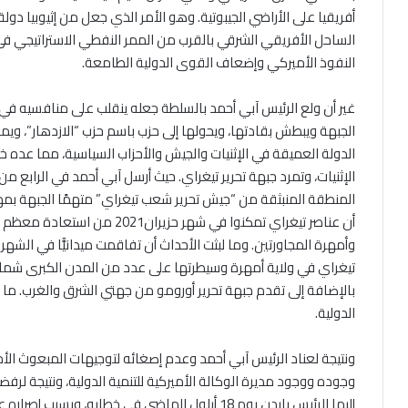
أفريقيا على الأراضي الجيبوتية. وهو الأمر الذي جعل من إثيوبيا د
الساحل الأفريقي الشرقي بالقرب من الممر النفطي الاستراتيجي في ب
النفوذ الأميركي وإضعاف القوى الدولية الطامعة.
غير أن ولع الرئيس آبي أحمد بالسلطة جعله ينقلب على منافسيه في (ا
الجبهة ويبطش بقادتها، ويحولها إلى حزب باسم حزب “الازدهار”، وي
الدولة العميقة في الإثنيات والجيش والأحزاب السياسية، مما عده خ
أن عناصر تيغراي تمكنوا في شهر
وأمهرة المجاورتين. وما لبثت الأحداث أن تفاقمت ميدانيًّا في الشه
تيغراي في ولاية أمهرة وسيطرتها على عدد من المدن الكبرى 
بالإضافة إلى تقدم جبهة تحرير أورومو من جهتي الشرق والغرب. ما
الدولية.
ونتيجة لعناد الرئيس آبي أحمد وعدم إصغائه لتوجيهات المبعوث ال
وجوده ووجود مديرة الوكالة الأميركية للتنمية الدولية، ونتيجة لرفض
إليها الرئيس بايدن يوم 18 أيلول الماضي في خطابه،