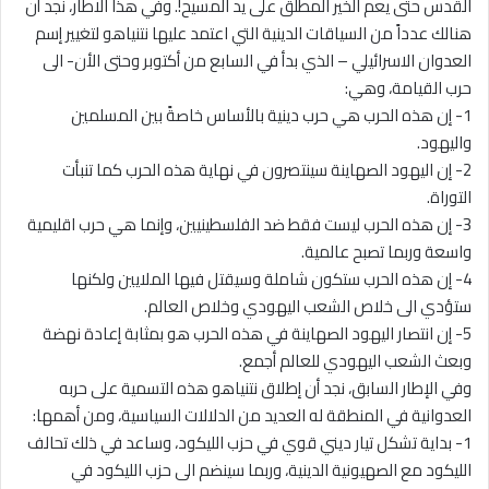
القدس حتى يعم الخير المطلق على يد المسيح!. وفي هذا الاطار، نجد أن
هنالك عدداً من السياقات الدينية التي اعتمد عليها نتنياهو لتغيير إسم
العدوان الاسرائيلي – الذي بدأ في السابع من أكتوبر وحتى الأن- الى
حرب القيامة، وهي:
1- إن هذه الحرب هي حرب دينية بالأساس خاصةً بين المسلمين
واليهود.
2- إن اليهود الصهاينة سينتصرون في نهاية هذه الحرب كما تنبأت
التوراة.
3- إن هذه الحرب ليست فقط ضد الفلسطينيين، وإنما هي حرب اقليمية
واسعة وربما تصبح عالمية.
4- إن هذه الحرب ستكون شاملة وسيقتل فيها الملايين ولكنها
ستؤدي الى خلاص الشعب اليهودي وخلاص العالم.
5- إن انتصار اليهود الصهاينة في هذه الحرب هو بمثابة إعادة نهضة
وبعث الشعب اليهودي للعالم أجمع.
وفي الإطار السابق، نجد أن إطلاق نتنياهو هذه التسمية على حربه
العدوانية في المنطقة له العديد من الدلالات السياسية، ومن أهمها:
1- بداية تشكل تيار ديني قوي في حزب الليكود، وساعد في ذلك تحالف
الليكود مع الصهيونية الدينية، وربما سينضم الى حزب الليكود في