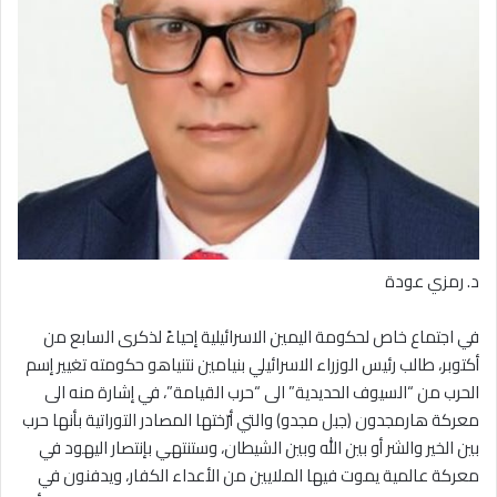
د. رمزي عودة
في اجتماع خاص لحكومة اليمين الاسرائيلية إحياءً لذكرى السابع من
أكتوبر، طالب رئيس الوزراء الاسرائيلي بنيامين نتنياهو حكومته تغيير إسم
الحرب من “السيوف الحديدية” الى “حرب القيامة”، في إشارة منه الى
معركة هارمجدون (جبل مجدو) والتي أرّختها المصادر التوراتية بأنها حرب
بين الخير والشر أو بين الله وبين الشيطان، وستنتهي بإنتصار اليهود في
معركة عالمية يموت فيها الملايين من الأعداء الكفار، ويدفنون في