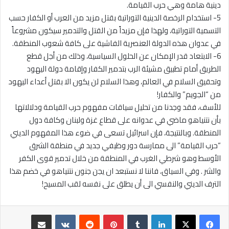
دينية هامة وهي حرب القيامة.
5- استخدام الرخصة الدينية التوراتية بقتل مزيد من العرب أو الكفار حسب
التسمية التوراتية، ولهذا فإن مزيداً من القتل والتدمير سيكون مشروعاً
في عدوان هذه الدولة العنصرية الفاشية على كافة شعوب المنطقة.
6- الابتعاد قدر الإمكان عن الحلول السياسية، وذلك من أجل قطع
الطريق أمام تطبيق مشيئة الرب بتدمير الكفار وإقامة دولة اليهود
وتحقيق السلام في العالم، وهذا السلام لن يكون الا بقتل أعداء اليهود
من “الجويم” والكفار!
للأسف، فقد وجدنا من تحليل سياقات مفهوم حرب القيامة ودلالاتها
بأن نتنياهو ماضي في عدوانه على قطاع غزة ولبنان وكافة دول
المنطقة. وبالنتيجة، فإن اسرائيل تسعى في ضوء هذا المفهوم الديني
“حرب القيامة” الى ممارسة دور وظيفي جديد في منطقة الشرق
الأوسط وهو شرطي الغرب في المنطقة من خلال تدمير قوى الكفر
والشر . وفي السياق، فاننا لا نستبعد ان يجن جنون نتنياهو في خضم هذا
الترف الديني والنفسي الى أن يطلق على نفسه لقب المسيح!
لينكدإن
بينتيريست
مشاركة عبر البريد