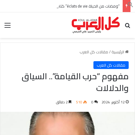
“ومضات من الحياة éclats de vie” كتاب جديد بالفرنسية للأديبة التونسية منى زغدان
بحث عن
الق
الرئيسية
/
مقالات كل العرب
مقالات كل العرب
مفهوم “حرب القيامة”.. السياق
والدلالات
12 أكتوبر، 2024
0
510
2 دقائق