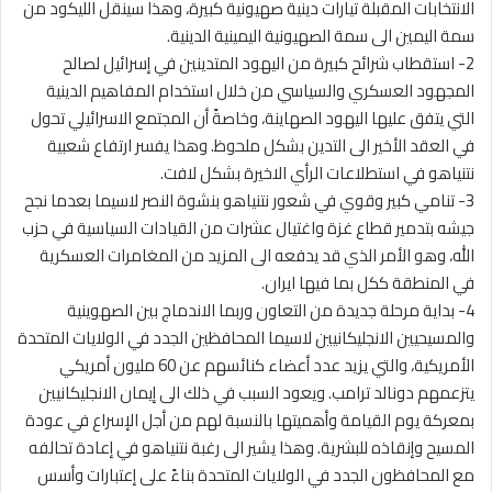
الانتخابات المقبلة تيارات دينية صهيونية كبيرة، وهذا سينقل الليكود من
سمة اليمين الى سمة الصهيونية اليمينية الدينية.
2- استقطاب شرائح كبيرة من اليهود المتدينين في إسرائيل لصالح
المجهود العسكري والسياسي من خلال استخدام المفاهيم الدينية
التي يتفق عليها اليهود الصهاينة، وخاصةً أن المجتمع الاسرائيلي تحول
في العقد الأخير الى التدين بشكل ملحوظ. وهذا يفسر ارتفاع شعبية
نتنياهو في استطلاعات الرأي الاخيرة بشكل لافت.
3- تنامي كبير وقوي في شعور نتنياهو بنشوة النصر لاسيما بعدما نجح
جيشه بتدمير قطاع غزة واغتيال عشرات من القيادات السياسية في حزب
الله، وهو الأمر الذي قد يدفعه الى المزيد من المغامرات العسكرية
في المنطقة ككل بما فيها ايران.
4- بداية مرحلة جديدة من التعاون وربما الاندماج بين الصهوينية
والمسيحيين الانجليكانيين لاسيما المحافظين الجدد في الولايات المتحدة
الأمريكية، والتي يزيد عدد أعضاء كنائسهم عن 60 مليون أمريكي
يتزعمهم دونالد ترامب. ويعود السبب في ذلك الى إيمان الانجليكانيين
بمعركة يوم القيامة وأهميتها بالنسبة لهم من أجل الإسراع في عودة
المسيح وإنقاذه للبشرية. وهذا يشير الى رغبة نتنياهو في إعادة تحالفه
مع المحافظون الجدد في الولايات المتحدة بناءً على إعتبارات وأسس