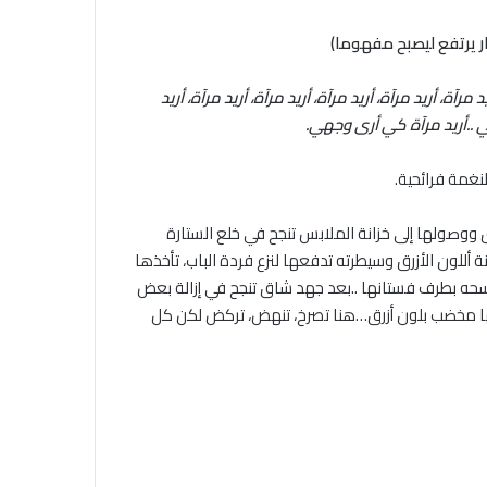
ار يرتفع ليصبح مفهوما)
د مرآة، أريد مرآة، أريد مرآة، أريد مرآة، أريد مرآة، أريد
جهي ..أريد مرآة كي أرى وجهي
.
لنغمة فرائحية.
 ووصولها إلى خزانة الملابس تنجح في خلع الستارة
 أللون الأزرق وسيطرته تدفعها لنزع فردة الباب، تأخذها
سحه بطرف فستانها ..بعد جهد شاق تنجح في إزالة بعض
ووجها مخضب بلون أزرق…هنا تصرخ، تنهض، تركض لكن كل