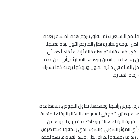
ملامح الاستغراب ثم القلق تترجم هذه المشاعر بعدة
 لكن الوجه وتعابيره تظل المترجم الأول لردة فعلها،
ذي يخفت قليلا ثم يعلو خالقاً إيقاعاً خاصاً كما أن
 بعدها من اليمين وبعدها اليسار ثم يأتي من عدة
خل الفتاة في دائرة الجنون وينهكها برعبه كما يشترك
رجاء المسرح.
ليصرخ. تهرش رأسها وجسدها، تحاول النهوض، تسقط عدة
 متزن. تنجح في السير حيث الستائر الزرقاء المتدلية
وية الزرقاء. هنا تتورط أكثر حيث يهب الهواء من
اصر أي المؤثر الصوتي والضوء الذي يلاحقها وكذا هبوب
ل ليزيد من قسوة الصراع، يظل جسد الفتاة فريسة لهذه