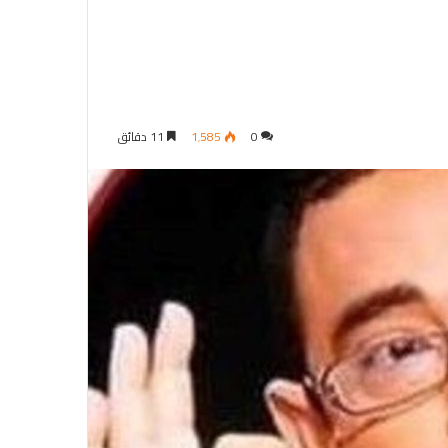
0
1٬585
11 دقائق