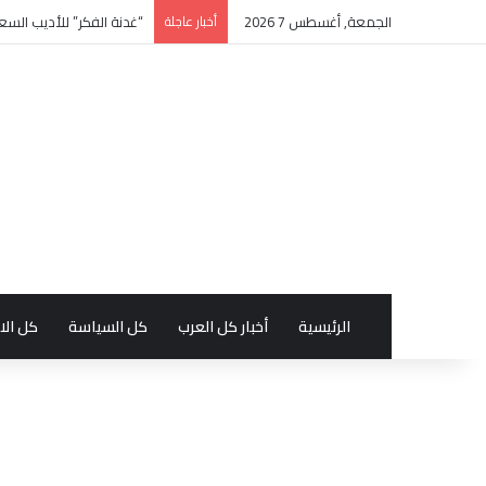
الجمعة, أغسطس 7 2026
أخبار عاجلة
“غدنة الفكر” للأديب السع
الرئيسية
أخبار كل العرب
كل السياسة
كل الا