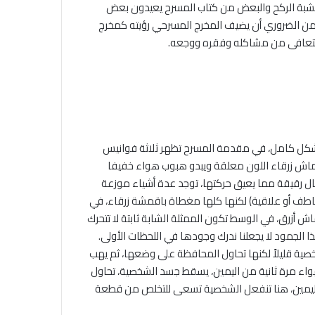
 خشبة الركح والبعض من كتاب المسرح يعيدون بعض
د من الضروري أن يضيف المخرج المسرحي رؤيته كمخرج
ن يتعافى من مشاكله وفقره ووجعه.
شكل كامل، في مقدمة المسرح تظهر ثلاثة فوانيس
اش زرقاء اللون معلقة ويبدو هبوب هواء خفيفا
 رقيقة مما يعيق حركتها، توجد عدة أشياء موزعة
ف أو علاقية) لكنها كلها مغطاة باقمشة زرقاء، في
 أزرق، في الوسط تكون الممثلة الشابة ثابتة لا تتحرك
جمود لا يجعلنا ندرك وجودها في اللحظات الأولى.
شخصية قليلاً لكنها تحاول المحافظة على وضعها، ثم يهب
هواء مرة ثانية من اليمين، يسقط جسد الشخصية، تحاول
ليمين، هنا تنفعل الشخصية تسعى للتخلص من قطعة