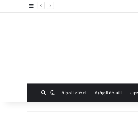
إضافة عمود جا
بحث عن
الوضع المظلم
عرب
النسخة الورقية
اعضاء المجلة