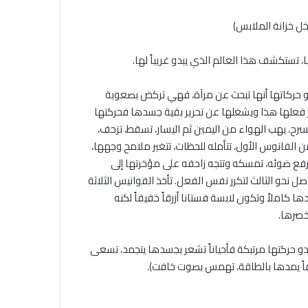
 خزانة الملابس)
 تستكشف هذا العالم الذي يبدو غريباً لها.
دو حركاتها أنها تبحث عن مرآة، فهي تركض بصعوبة
ر فعلها هذا ويشغلها عن تحرير بقية جسدها فحركتها
رح، يهب الهواء من اليمين ثم اليسار، تسقط، تزحف،
 الفانوس الأول، تتأمله للحظات، تتغير ملامح وجهها،
ترفع ضوئه، تمسكه وتتجه زاحفه على مؤخرتها إلى
 نحو الثالث لتكرر نفس الفعل. تأخذ الفوانيس الثلاثة
كاملاً وتكون لابسة فستانا أزرقاً خفيفاً لكنه
خصرها.
و حركتها مرتبكة فأحياناً تشعر بجسدها يتجمد، تسعى
اماً يمدها بالطاقة، تهمس بصوت خافت).