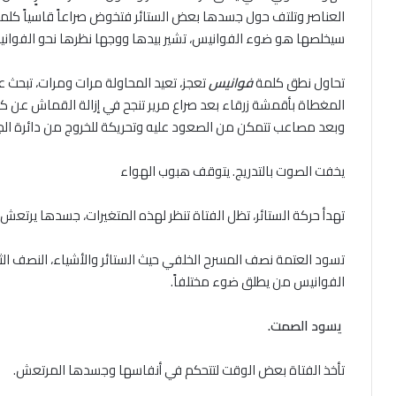
العناصر وتلتف حول جسدها بعض الستائر فتخوض صراعاً قاسياً كلما ت
سيخلصها هو ضوء الفوانيس، تشير بيدها ووجها نظرها نحو الفوان
تحاول نطق كلمة
فوانيس
تعجز، تعيد المحاولة مرات ومرات، تبحث ع
المغطاة بأقمشة زرقاء بعد صراع مرير تنجح في إزالة القماش عن 
وبعد مصاعب تتمكن من الصعود عليه وتحريكة للخروج من دائرة الجن
يخفت الصوت بالتدريج. يتوقف هبوب الهواء
تهدأ حركة الستائر، تظل الفتاة تنظر لهذه المتغيرات، جسدها يرت
تسود العتمة نصف المسرح الخلفي حيث الستائر والأشياء، النصف الث
الفوانيس من يطلق ضوء مختلفاً.
يسود الصمت.
تأخذ الفتاة بعض الوقت لتتحكم في أنفاسها وجسدها المرتعش.