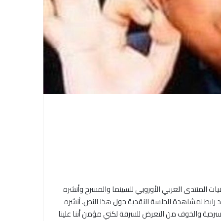
 المنتدى العربي الأوروبي للسينما والمسرح وأنشره
 2023 وهذا المنبر الأنيق ويوجد رابط لمشاهدة الجلسة النقدية حول هذا النص، أنشره
رحية والخوف من التعرض للسرقة لكني مؤمن أننا علينا