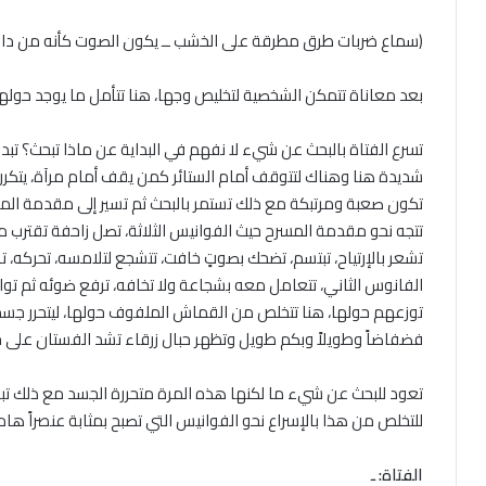
(سماع ضربات طرق مطرقة على الخشب ــ يكون الصوت كأنه من داخل
بعد معاناة تتمكن الشخصية لتخليص وجها، هنا تتأمل ما يوجد حولها،
تسرع الفتاة بالبحث عن شيء لا نفهم في البداية عن ماذا تبحث؟ تب
شديدة هنا وهناك لتتوقف أمام الستائر كمن يقف أمام مرآة، يتكر
تكون صعبة ومرتبكة مع ذلك تستمر بالبحث ثم تسير إلى مقدمة المس
تتجه نحو مقدمة المسرح حيث الفوانيس الثلاثة، تصل زاحفة تقترب من
تشعر بالإرتياح، تبتسم، تضحك بصوتٍ خافت، تتشجع لتلامسه، تحركه، 
الفانوس الثاني، تتعامل معه بشجاعة ولا تخافه، ترفع ضوئه ثم تواصل
توزعهم حولها، هنا تتخلص من القماش الملفوف حولها، ليتحرر جسدها 
فضفاضاً وطويلاً وبكم طويل وتظهر حبال زرقاء تشد الفستان على 
تعود للبحث عن شيء ما لكنها هذه المرة متحررة الجسد مع ذلك تبد
للتخلص من هذا بالإسراع نحو الفوانيس التي تصبح بمثابة عنصراً ه
الفتاة: ـ