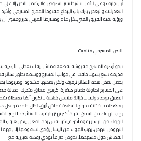
أن نجازف وعلى الأقل تنشيط نشر النصوص ولا يكتمل النص إلا على
التعديلات والبعض يترك باب الإبداع مفتوحا للمخرج المسرحي وأكي
ورؤية بقية الفريق الفني..كل عام ومسرحنا العربي بخير وعسى أ
النص المسرحي فتافيت
تبدو أرضية المسرح مفروشة بقطعة قماش زرقاء تغطي الأرضية ب
قديمة تشع بضوء خافت، في جوانب المسرح ووسطه تظهر ستائر قم
يجعل بعض هذه الستائر ترفرف ولكن بعضها مشدودا ومربوطا بحبال
على المسرح (طاولة طعام صغيرة، كرسي معاق متحرك، حمالة معاط
العمق يوجد دولاب ــ خزانة ملابس خشبية ــ تكون أيضا مغطاة بقماش
ومغطاة حيث تلتف حولها قطعة قماش أزرق، تظل جامدة ولعل هذا ال
يهب الهواء من اليمين بقوة أكبر تهتز وترفرف الستائر كما تهتز ال
الهواء من اليسار بقوة أكبر فيتكرر نفس ردة الفعل، يتكرر هبوب ال
النهوض، تنهض، يهب الهواء من اليسار يؤدي لسقوطها إلى جهة ا
القماش حول جسهدها، تخوض صراعاً تؤدي رقصة تعبيرية مع