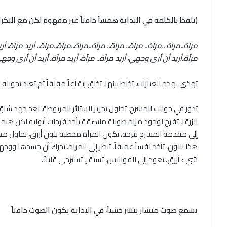
(تلفظ بالكلمة في البداية همساً خافتاً غير مفهوم لكن مع التكر
مرآة..مرآة ..مرآة.. مرآة.. مرآة.. مرآة..مرآة..مرآة..مرآة.. أريد مرآة، أري
مرآة،أريد أن أرى وجهي، أريد مرآة.. مرآة، أريد مرآة، أريد أن أرى و
تهذي بهذه العبارات، تخلط بينها، تخلق إيقاعاً مقلقاً ثم تعيد تحويله 
تدور في جوانب المسرح، تحاول تحرير الستائر المربوطة، بعد جهد شاق
الزرقا، تفرح لوجود مرآة طويلة ملتصقة بأحد فردات أبوابه لكن هيمنة
إلى مقدمة المسرح فرحة، تكون المرآة مخضبة بلون أزرق، تحاول م
هذا اللون، تأخذ نفساً عميقاً، تنظر إلى المرآة، تدرك أن جسدها 
شيء أزرق..تعود إلى الفوانيس، تستقر، تسترخي قليلاً.
يسمع صوت منشار ينشر خشباً، في البداية يكون الصوت خافتاً