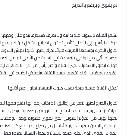
ثم يقوى ويرتفع بالتدريج
تشعر الفتاة بالصوت منذ بدايته ولا تعرف مصدره، يبدو على وجهها 
حركات لرأسها إلى الأعلى تتأمل ثم توزع نظراتها بشكلٍ مرتبك ويديها
تحاول التحرك بجسدها المرتبك قليلاً. تحرك يديها كأنها تهش الصوت ال
مصدره يأتي من نواحي متعددة في البداية من الأعلى ثم من العمق
جهات ليخلق الاضطراب لدى الفتاة وأخيراً يأتي من كل الاتجاهات ليد
الضوء بومضات زرقاء تقصف جسد الفتاة وينخفض الضوء في بقية أ
تدخل الفتاة مرحلة حرجة بسبب صوت المنشار، تحاول صم أذنيها
تحاول الصرخ لكنها تعجز عن إطلاق الصرخات رغم أنها تفتح فمها 
مرات، تزحف، يرتجف جسدها، تنجح في النهوض بصعوبة ويظل جسدها غير
لعلها تهرب من المؤثر الصوتي الذي يقوى حضوره .وكذا الومضات الق
اليسار ثم اليمين فيزيدها ارتباكاً، تدخل في صراع جديد مع كل العن
الهواء القوي الذي يخلق حركة للستائر وتتحول الستائر لعنصرٍ فعا