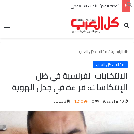
“غدنة الفكر” للأديب السعودي احمد بن عبدالله العبدالنبي
بحث عن
الق
الرئيسية
/
مقالات كل العرب
مقالات كل العرب
الانتخابات الفرنسية في ظل
الإنتكاسات: قراءة في جدل الهوية
10 أبريل، 2022
0
1٬210
3 دقائق