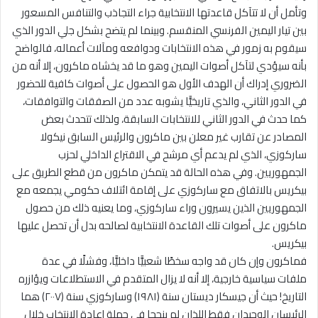
وتأمل أن لا تتآكل قاعدتها الانتخابية جراء التجاذب والتنافس المسعور
بين تيار اليمين الفرنسي المنقسم. وبينما لم يتضح بشكل جلي الدور الذي
سيقوم به زمور في هذه الانتخابات ودوافعه ومآلات أعماله، فالواضح
بأنه سيؤدي لتآكل أصوات اليمين وهو ما قد يخشاه ماكرون، إلا أنه من
الضروري إدراك أن الهدف الأول هو الحصول على أصوات كافية للحضور
في الدور الثاني، والذي تاريخيًّا يشوبه عدد من الصفقات والتوافقات،
كما حدث في الدور الثاني للانتخابات السابقة، ولذلك تتحدث بعض
المصادر عن تقارب غير معلن بين ماكرون والرئيس السابق نيكولا
ساركوزي، الذي لم يدعم أي مرشح في الاقتراع الداخلي لحزب
الجمهوريين. وفي هذه الحالة قد يتمكن ماكرون من قطع الطريق على
بيكريس بالاتفاق مع ساركوزي على إقامة ائتلاف حكومي يجمعه مع
الجمهوريين الذين يسيرون وراء ساركوزي، وما يعنيه ذلك من حصول
ماكرون على أصوات تلك القاعدة الانتخابية لصالحه بدل أن تحصل عليها
بيكريس.
فماكرون وإن كان قد واجه سخطًا شعبيًّا داخليًّا، وفشلًا في عدة
ملفات سياسية خارجية، إلا أنه لا يزال المتقدم في الاستطلاعات ويؤازره
التاريخ! حيث أن جيسكار ديستان سنة (١٩٨١) وساركوزي سنة (٢٠٠٧) هما
الرئيسان الوحيدان فقط اللذان لم ينجحا في حملة إعادة الانتخاب خلال