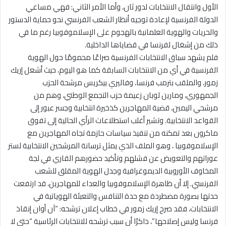
الأول وانتقال الانتخابات لدور ثان، وأما الأمر الثاني: فهي مساعي
الدولة الفرنسية لإعادة توجيه أنظار الشعب الفرنسي نحو حماية الدستور
والحريات والهوية العلمانية بالهجوم على الإسلاموفوبيا رغم ما في
ذلك من إشغال لفرنسا في قضاياها الداخلية.
فلم يشهد سباق الانتخابات الفرنسية صراعًا محمومًا حول الهوية
الفرنسية في أي من الانتخابات السابقة كما هو اليوم، حيث أشعل إريك
زمور، والملقب بترمب فرنسا، وفاليري بيكريس مرشحة الحزب
الجمهوري، ومارين لوبان زعيمة حزب التجمع الوطني، وهم من
مرشحي اليمين، قضية المهاجرين كذخيرة انتخابية وجسر عبور إلى
القواعد الانتخابية. وتشير أغلب استطلاعات الرأي الحالية إلى تفوق
ماكرون بعد تمكنه من تنفيذ سياسات حازمة تجاه المهاجرين مع
الإسلاموفوبيا ، وهو الملف الذي يمثل ترسانة المرشحين الانتخابية لستر
عوراتهم والتعويض عن فشلهم وتأكيد حضورهم القاري في لجة
المخاوف الأوروبية الديموغرافية وجدل الهوية المقلق للشعب
الفرنسي. إلا أن ظاهرة الإسلاموفوبيا والعداء للمهاجرين، قد ارتفعت
حدتها بصورة مضطردة مع حدة التنافس والتعبئة الهوياتية في
الانتخابات، فقد صرح إريك زمور في خطاب إعلان ترشحه: “آن أوان إنقاذ
فرنسا وليس إصلاحها”، ذاكرًا أن سبب ترشحه للانتخابات الرئاسية “حتى لا