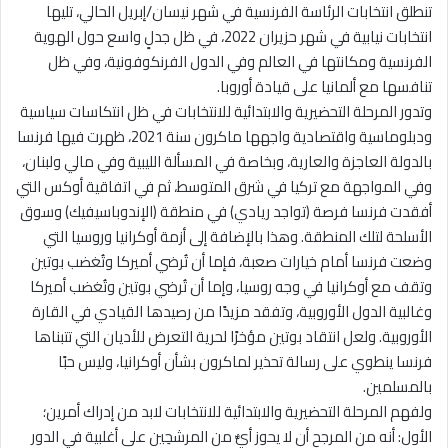
تنطلق انتخابات الرئاسة الفرنسية في شهر نيسان/إبريل الحالي، تليها
انتخابات نيابية في شهر حزيران 2022، في ظل جدلٍ واسع حول الهوية
الفرنسية ومكانتها في العالم وفي الدول الفرنكوفونية، وفي ظل
تنافسها مع ألمانيا على قيادة أوروبا.
وتدور المرحلة التحضيرية والابتدائية للانتخابات في ظل انتكاسات سياسية
ودبلوماسية واقتصادية واجهها ماكرون سنة 2021، ظهرت فيها فرنسا
بالدولة العاجزة والعارية، وبخاصة في المسألة الليبية وفي مالي ولبنان،
وفي المواجهة مع تركيا في شرق المتوسط، ثم في اتفاقية أوكس التي
أفقدت فرنسا فرصة (تواجد ريادي) في منطقة (الإندوباسيفيك) وسوق
الأسلحة لتلك المنطقة. وهذا بالإضافة إلى أزمة أوكرانيا وروسيا التي
وضعت فرنسا أمام خيارات صعبة، فإما أن تُرضي أميركا وتُغضب بوتين
وتقف مع أوكرانيا في وجه روسيا، وإما أن تُرضي بوتين وتُغضب أميركا
وغالبية الدول الأوروبية، وتفقد مزيدًا من رصيدها القيادي في القارة
الأوروبية. ولعل انتقاد بوتين مؤخرًا لحرية التعرض للأديان التي تتبناها
فرنسا ينطوي على رسالة تحذير لماكرون بشأن أوكرانيا، وليس حبًا
بالمسلمين.
ولفهم المرحلة التحضيرية والابتدائية للانتخابات لابد من إدراك أمرين؛
الأول: أنه من المرجح أن لا يحوز أيٌّ من المرشحِين على أغلبية في الدور