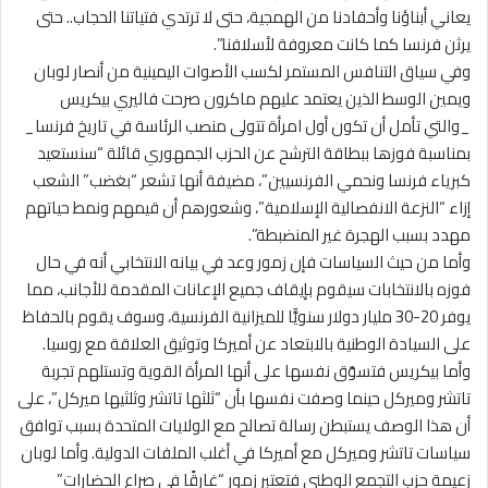
يعاني أبناؤنا وأحفادنا من الهمجية، حتى لا ترتدي فتياتنا الحجاب.. حتى
يرثن فرنسا كما كانت معروفة لأسلافنا”.
وفي سياق التنافس المستمر لكسب الأصوات اليمينية من أنصار لوبان
ويمين الوسط الذين يعتمد عليهم ماكرون صرحت فاليري بيكريس
_والتي تأمل أن تكون أول امرأة تتولى منصب الرئاسة في تاريخ فرنسا_
بمناسبة فوزها ببطاقة الترشح عن الحزب الجمهوري قائلة “سنستعيد
كبرياء فرنسا ونحمي الفرنسيين”، مضيفة أنها تشعر “بغضب” الشعب
إزاء “النزعة الانفصالية الإسلامية”، وشعورهم أن قيمهم ونمط حياتهم
مهدد بسبب الهجرة غير المنضبطة”.
وأما من حيث السياسات فإن زمور وعد في بيانه الانتخابي أنه في حال
فوزه بالانتخابات سيقوم بإيقاف جميع الإعانات المقدمة للأجانب، مما
يوفر 20-30 مليار دولار سنويًّا للميزانية الفرنسية، وسوف يقوم بالحفاظ
على السيادة الوطنية بالابتعاد عن أميركا وتوثيق العلاقة مع روسيا.
وأما بيكريس فتسوّق نفسها على أنها المرأة القوية وتستلهم تجربة
تاتشر وميركل حينما وصفت نفسها بأن “ثلثها تاتشر وثلثيها ميركل”، على
أن هذا الوصف يستبطن رسالة تصالح مع الولايات المتحدة بسبب توافق
سياسات تاتشر وميركل مع أميركا في أغلب الملفات الدولية. وأما لوبان
زعيمة حزب التجمع الوطني فتعتبر زمور “غارقًا في صراع الحضارات”