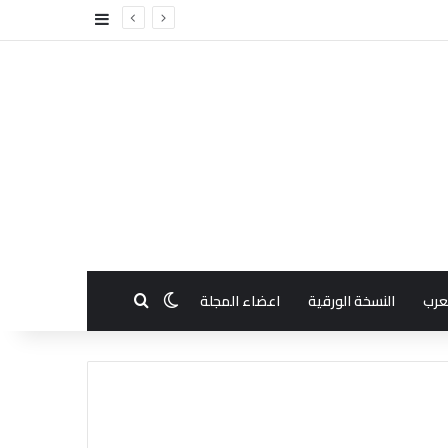
إضافة عمود جا
بحث عن
الوضع المظلم
عرب
النسخة الورقية
اعضاء المجلة