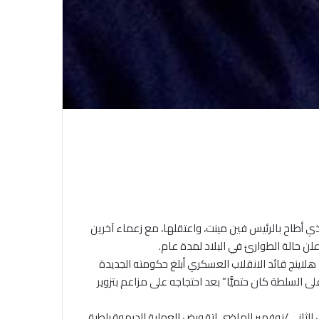
ي أطاح بالرئيس فين مينت، واعتقلها، مع زعماء آخرين
علن حالة الطوارئ في البلاد لمدة عام.
هلاينج قائد الانقلاب العسكري أبلغ حكومته الجديدة
، أن “استيلاء الجيش على السلطة كان حتميًّا” بعد احتجاجه على مزاعم بتزوير
ين الثاني/نوفمبر الماضي لتقويض العملية الديموقراطية