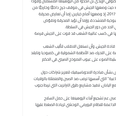
وفي الإيدي بل اتخذوا من الروهينغا المسلمين وقودًا
؛ حيث وضعها الجيش في موقف حرج داخليًّا وخارجيًّا من
خلال حملة التطهير العرقي التي شنها ضد المسلمين الروهينغا سنة 2017، إذ وضعها أمام خيارين: إما أن تعارض محرقة
بوذية المتشددة، وإما أن تؤيد المحرقة وتقوّض
ي الحد من دور الجيش في السلطة.
جاحها في كسب غالبية الشعب قد فوت على الجيش فرصة
قادة الجيش، وأن تستغل الانقلاب لتأليب الشعب
لى التحرك ضد الأنظمة الشمولية في كمبوديا وتايلند
سليط الضوء على عيوب النموذج الصيني في الحكم
دن بشأن مبادرة الاندوباسيفيك لتعزيز شراكات دول
اعية” التي أسسها ترمب ضد الصين والمتمثلة بالولايات
مع اليابان، تنفيذ مشاريع طرق الترانزيت التي تربط جنوب
صين عبر تشجيع أبناء الروهينغا على حمل السلاح
الداعمة للنظام البورمي الوحشي لزيادة الضغط عليها