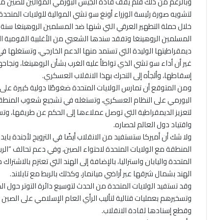
وبالرغم من ذلك فلم يقف قادة الجيش البورمي الموالين للصين مكت
لتشويه صورة رئيسة الوزراء أونغ سو تشي الموالية للولايات المتحدة
المسلمين الروهينغا وتفقد سندها الشعبي من الأغلبية القومية ال
ديمقراطيتها الوليدة التي تستمد منها الدعم الخارجي، وتستغلها ف
غير أن أداء سو تشي الذي تواطأ عليه الغرب بشأن الروهينغا، ون
إسقاطها، وألجأه إلى التحرك بهذا الانقلاب العسكري.
ومن المتوقع أن تمارس الولايات المتحدة ضغوطًا دولية كبيرة على 
البورمي على النظام العسكري، وتستغله في تشجيع شعوب المنطقة ع
لتعزيز الديمقراطية التي توصل عملاءها إلى الحكم عن طريقها، وت
واقتياد دول العالم لحصاره.
ولا شك أن أميركا ستستفيد من الانقلاب أيضًا في الترويج لأجندة باي
المنطقة مع الولايات المتحدة لاحتواء الصين، وفي دعم تحالف “الرب
المتحدة واليابان واستراليا، بالإضافة إلى الهند التي تعتزم بالاشتراك 
الهند بشمال شرقها عبر أراضي ميانمار، وكذلك بالربط مع تايلاند.
وقد تستفيد الولايات المتحدة من الحدث لتوسيع دائرة التوتر حول ال
وتسخيرهم بعمليات قتالية لتأليب الرأي العام الإسلامي على الصين 
وقطع إسنادها لقادة الانقلاب.