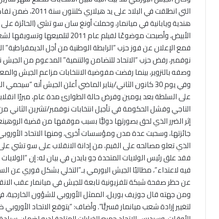
التي انطلقت في البل
هندية ويابانية في ميانمار، وحملت أونغ سان سو تشي (الحائزة على ج
الأبيض، وأصبحت موضوعًا لفيلم عام 2011 لتلميعها وتسويقها لشعب ميانمار) من الإقامة الجبرية إلى الحكم سنة 2015.
فمع الإعلان عن فوز حزب “الرابطة الوطنية من أجل الديمقراطية” ال
نوفمبر، رفض حزب “الاتحاد للتضامن والتنمية” المدعوم من الجيش نتائ
وصفه بالتزوير، بينما رفضت مفوضية الانتخابات مزاعم الجيش والمعارض
وفي يوم 30 كانون الثاني/يناير الماضي أعلن الجيش أنه “سيح
على السلطة بعد يومين وفرض حالة الطوارئ مدة عام، مبررًا انقلابه ع
التاجي وفشل الحكومة في تأجيل انتخابات نوفمبر/تشرين الثاني من
إثر الضرر الذي لحق بصورتها دوليًّا بسبب موقفها من قضية الروهينغ
جائزتها، وسحبت عدة مدن ومؤسسات أخرى، ومنها الاتحاد الأوروبي، ا
الذي تعلو مصالحه على القيم، من إدانة الانقلاب على سو تشي على ال
فقد علق رئيس الولايات المتحدة جو بايدن في بيان له: إن “الولاي
فيه لاعتداء”، مطالبًا الجيش البورمي بـ”التخلي بشكل فوري عن الس
عن حظر صفحة شبكة تلفزيونية تابعة للجيش في ميانمار عقب الانقل
ومن جهته قال جوزيف بوريل، الممثل الأوروبي للشؤون الخارجية، في 
لتغيير إرادة شعب ميانمار قسريًّا”. وأضاف: “يتوقع الاتحاد الأورو
الأوقات، وسيدرس الاتحاد جميع الخيارات المتاحة لديه لضمان سيادة 