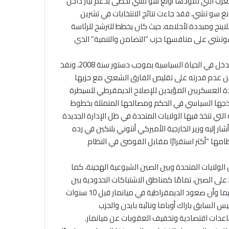
لغرب التي تقودها أونغ سو تشي تحظى بدعم تيار داخل
نغ سو تشي، فقد جاءت نتائج الانتخابات في تشرين
لاينج ومبددة لأحلامه، حيث كان يخطط للترشح للرئاسة
ب سوتشي على منافسها حزب “التضامن والتنمية” الذي
ولهذا تحرك الجنرال هيلاينج مستغلًا ثغرة دستورية تسمح للجيش بالتدخل في الحياة السياسية بموجب دستور سنة 2008، ونفذ
من عدم قدرته على تقليص الفارق الشعبي مع حزبها
دة العسكريين المؤيدين للإصلاح الديمقرطي للسيطرة
وذجها السياسي في الحكم ومصالحها المتمثلة بخطوط
التي تتخذ فيها الولايات المتحدة في ظل الإدارة الجديدة
 إليه وزير الخارجية الأميركي أنتوني بلنكين في رده
ها “أكثر استقرارًا مقابل الفوضى في النظام
لولايات المتحدة وبين الصين الشيوعية الهجينة، كما
 على الصين، تمامًا كمناطق الاشتباكات الحدودية بين
الهند والصين، وكوريا الشمالية وكوريا الجنوبية وقضية الإيغور. لا سيما وأن صعود الديمقراطية في ميانمار قبل 10 سنوات
لرئيس السابق باراك أوباما ونائبه بايدن والحزب
عدات اقتصادية وتخفيف العقوبات عن ميانمار.