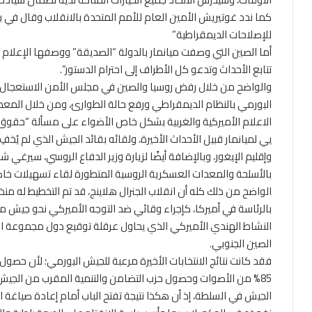
كما ندد غوتيريش الأمين العام للأمم المتحدة بالانقلاب وقال في بي
للإصلاحات الديمقراطية”
أما الصين التي وصفت ميانمار بالدولة “الصديقة” ووصفها الإعلام ال
تتابع الأحداث وتدعو كل الأطراف إلى احترام الدستور”.
والواضح من خلال رفض روسيا والصين في مجلس الأمن الاستعجال في
البورمي بالنظام الديمقراطي ورفع حالة الطوارئ، ومن خلال المعطي
الاعلام الأميركية والغربية بشكل خاص الأضواء على مسألة “حقوق الإ
يي لميانمار قبيل الأحداث الأخيرة، ولقائه بقائد الجيش الذي لم يُخف
وإقليم الإيغور، وبالإضافة أيضًا لزيارة وزير الدفاع الروسي، سيرغي شو
بالأسلحة والمعدات العسكرية الروسية المتطورة لقاء تسهيلات خاصة
الواضح من ذلك كله أن انقلاب الجنرال هلاينج، قد تم التخطيط له من
بالرئاسة في أميركا، كإجراء وقائي ضد التوجه الأميركي نحو جيش م
النشاط الهندي الأميركي الذي يحاول عرقلة توقيع دول مجموعة ال
الصين الجنوبي.
فقد كانت نتائج الانتخابات الأخيرة مرعبة للجيش البورمي؛ لأن حصو
الجيش في السلطة، إذ أن هكذا نتيجة تفتح الباب أمام إعادة صياغة