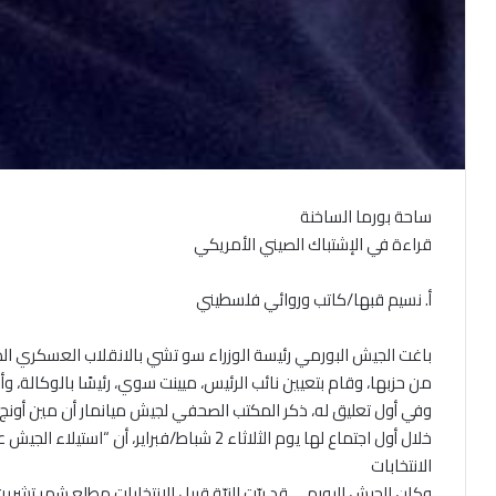
ساحة بورما الساخنة
قراءة في الإشتباك الصيني الأمريكي
أ. نسيم قبها/كاتب وروائي فلسطيني
باغت الجيش البورمي رئيسة الوزراء سو تشي بالانقلاب العسكري الذ
من حزبها، وقام بتعيين نائب الرئيس، ميينت سوي، رئيسًا بالوكالة، وأ
وفي أول تعليق له، ذكر المكتب الصحفي لجيش ميانمار أن مين أونج 
خلال أول اجتماع لها يوم الثلاثاء 2 شباط/فبراير
الانتخابات
وكان الجيش البورمي قد بيّت النيّة قبيل الانتخابات مطلع شهر تشر