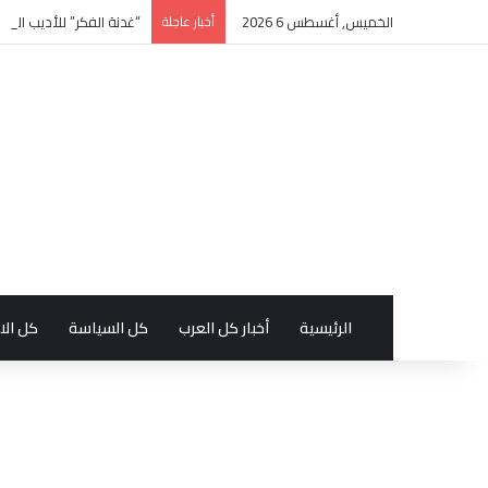
الخميس, أغسطس 6 2026
أخبار عاجلة
“غدنة الفكر” للأديب السع
الرئيسية
أخبار كل العرب
كل السياسة
كل الا