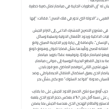
ان له “إن التطورات الجارية في ميانمار تمثل ضربة خطيرة
غربي بـ”الدولة التي تدور في فلك الصين”، فقالت: “إنها
 مشروع التصريح المشترك الداعي إلى التزام الجيش
ات الداخلية وردود الأفعال الدولية وتسليط وسائل
نسان”، بالإضافة إلى زيارة وزير الخارجية الصيني وانغ
ِ امتنانه للصين وتأييدها بشأن قضايا تايوان وهونغ كونغ
يغو لميانمار مؤخرًا، وتوقيعه عقدًا بتزويد ميانمار
 بدخول القطع البحرية الروسية إلى موانئ ميانمار،
ذ شهر تشرين الثاني/نوفمبر الماضي مع فوز بايدن
يانمار الذي يعيق استكمال الانتقال الديمقراطي، وضد
آسيان مدونة “قواعد السلوك” مع بكين بشأن بحر
ل حزب أونغ سو تشي الخصم اللدود للجيش على ما يقارب
85% من الأصوات وحصول حزب التضامن والتنمية المقرب من الجيش على نسبة أقل من 7% لا يعكس حجم الدور الذي يلعبه
 الدستور والنظام الهجين الذي هندسه الجيش بما يضمن