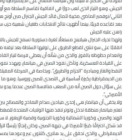
نفوذه في الحكم. لا سيما وأن سياسة الانفتاح على الديمقراطية وا
الجيش، وهو التيار الذي لعب دورًا في اتفاقية تقاسم السلطة مع أو
الثاني/نوفمبر الماضي مخيبة لآمال قائد الجيش الجنرال مين أونج ه
بعد تقاعده قريبًا، بينما أظهرت نتائج الانتخابات طغيان شعبية حز
راهن عليه الجيش
انقلابًا على سو تشي لقطع الطريق على توليها السلطة بعد تيقنه 
وانعدام حظوظه بالفوز، والذي من شأنه أن يعطي فرصة لتيار القا
على القيادة العسكرية، وتآكل نفوذ الصين في ميانمار، ويهدد نم
النفط والغاز ومبادرة “الحزام والطريق”. وبخاصة في المرحلة المقبلة 
من الديمقراطية ركيزة أساسية في التصدي للصين وروسيا. وهو ما أشار
على سؤال حول الصين أنه من الصعب منافسة الصين عندما يبدو نظام
الأميركي”.
ولا يخفى أن ميانمار هي إحدى ميادين صدام النماذج والمصالح بين ا
تعتبر ميانمار منطقة تدخل وتوتر تنفذ منها الولايات المتحدة للضغط
قد شكل اختراقًا كبيرًا لأميركا في جبهة الصين، وكان إنجازًا رئيسيًّا ل
الديمقراطي، والذي تحقق على يد هلاري كلنتون عبر وعودها بمسا