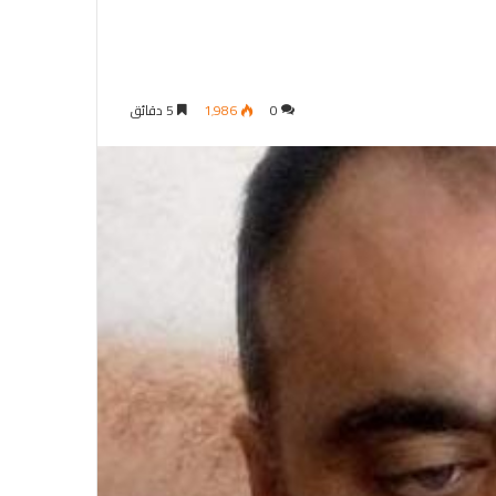
0
1٬986
5 دقائق