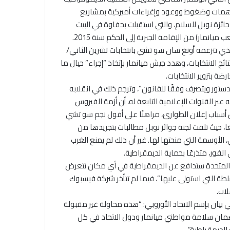
اد على يد هيلاري كلنتون سنة 2011، ضمن تفاهمات وضغوط ووعود وإغراءات أميركية بمشاريع
ائزة نوبل للسلام، والتي استقبلت بحفاوة في البيت
ذي تتزعمه أونغ سان سو تشي بانتخابات تشرين الثاني/
ج الانتخابات، وهدد جيش ميانمار بإتخاذ “إجراء” حيال ما
ة بتزوير الانتخابات.
مي الدستور ويتصرف وفقًا للقانون”، وترجم ذلك في انقلابه
بر القنوات الإعلامية التابعة له، أن أزمة الفيروس
 أسباب إعلان الطوارئ، مراهنًا على أفول نجم سو تشي
ا، حيث تلقت لجنة جوائز نوبل مطالبات بتجريدها من
لأوسمة التي منحتها لها. غير أن ذلك لم يمنع الغرب
فور، متذرعًا بحماية الديمقراطية.
ات المتحدة ستدافع عن الديمقراطية في أي مكان تتعرض
لطة التي استولى عليها”، فيما لم تتأخر شركة فيسبوك
اب.
بيان بإسم الاتحاد الأوروبي: “هذه محاولة غير مقبولة
بي ضمان سلامة مواطني ميانمار ودول الاتحاد في كل
الديمقراطية”.