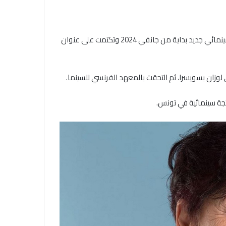
تستعد المخرجة السينمائية التونسية سلمى بكار لانتاج واخراج فلم سينمائي جديد بداية من جانفي 2024 وتكتمت على عنوان
وزان بسويسرا، ثم التحقت بالمعهد الفرنسي للسينما.