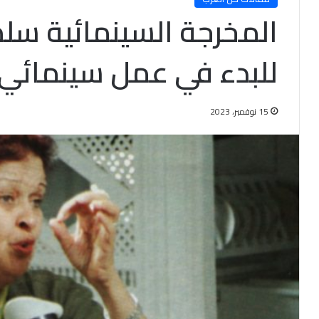
المخرجة السينمائية سل
للبدء في عمل سينمائي 
15 نوفمبر، 2023