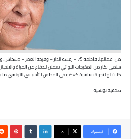
من اعمالها: فاطمة 75 – رقصة الدار – وفرحة العمر – خشخاش. وآخر اعمالها جايدة الذي نال عدة جوائز دولية.
سلمى بكار من المخرجات اللواتي يعملن للدفاع عن المراة والانحياز
كانت لها تجربة سياسية كعضو في المجلس التأسيسي التونسي ما بين 2011و14
صحفية تونسية
لينكدإن
بينتير
فيسبوك
‫X