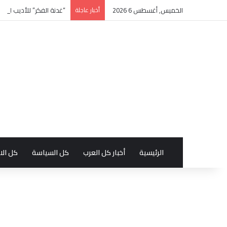
الخميس, أغسطس 6 2026
أخبار عاجلة
“غدنة الفكر” للأديب السع
الرئيسية
أخبار كل العرب
كل السياسة
كل الا