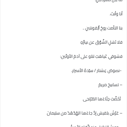
أنا وأنتَ،
بنا التأمت روحُ أيْقونتينِ ..
فلا تَسَلِ الشَّوْقَ عن سِرِّهِ
فشوقي غَياهَبُ تتلو على آدمَ الأولّين:
-نصوصَ عِشتار / سيّدةَ الأسرار،
– تسابيحَ مريمَ
تُخَضِّبُ حِنّاءَها المُرْتجى
– عَرْشَ بلقيسَ إذْ جاءَها الهُدْهُدُ من سليمانَ