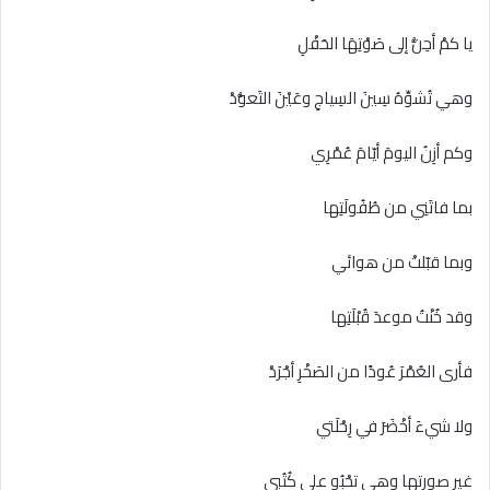
يا كمْ أحِنُّ إلى صَوْتِهَا الحَفْلِ
وهي تُشوِّهُ سِينَ السِياجِ وعَيْنَ التَعوُّدْ
وكم أزِنُ اليومَ أيّامَ عُمْرِي
بما فاتَنِي من طُفُولَتِها
وبما قبّلتْ من هوائي
وقد خُنْتُ موعدَ قُبْلَتِها
فأرى العُمْرَ عُودًا من الصَخْرِ أجْرَدْ
ولا شيءَ أخْضَرَ في رِحْلَتي
غير صورتها وهي تحْبُو على كُتُبِي