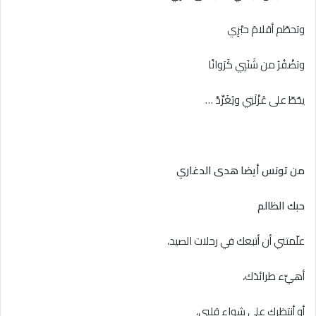
وتحطّم أقلامَ حبْرِي
وتضْفُرُ من شَنَبِي كَرَوانًا
يحُطّ على عُزْلَتِي ويُغَرِّدْ …
من تونس أيضا هدى الدغاري
حبك الظالم
علّمتني أن أتبعك في رحلات الصيد،
أهيِّء طرائدَك،
أو أنتظرك على شواء قلبي،