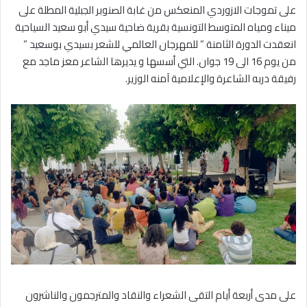
على تموجات الازوردي المنعكس من غابة الصنوبر الجبلية المطلة على
ميناء ومياه المتوسط التونسية بقرية ضاحية سيدي أبو سعيد السياحية
انعقدت الدورة الثامنة ” للمهرجان العالمي للشعر بسيدي بوسعيد ”
من يوم 16 الى 19 جوان. التي أسسها و يديرها الشاعر معز ماجد مع
رفيقة دربه الشاعرة والإعلامية آمنه الوزير.
على مدى أربعة أيام التقى الشعراء والنقاد والمترجمون والناشرون