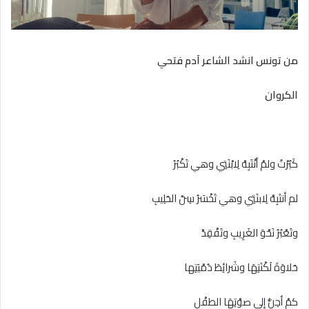
من تونس انشد الشاعر آدم فتحي
الكروان
كَبُرْتُ ولمْ أنْتَبِهْ لِابْنَتِي وهي تَكْبُرُ
لم أنتَبِهْ لِابنَتِي وهي تَخْسَرُ سِنَّ الحَلِيبِ
وتَعْبُرُ نَحْوَ الغَرِيبِ وتَفْقِدْ
حَلاوَةَ لَكْنَتِهَا وشَرائِطَ دُمْيَتِها
كمْ أحِنُّ إلى صوْتِهَا الطفْلِ