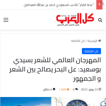
“غدنة الفكر” للأديب السعودي احمد بن عبدالله العبدالنبي
بحث عن
الق
الرئيسية
/
كل الثقافة
كل الثقافة
المهرجان العالمي للشعر بسيدي
بوسعيد: عل البحر يصالح بين الشعر
و الجمهور
22 يونيو، 2022
0
1٬348
4 دقائق