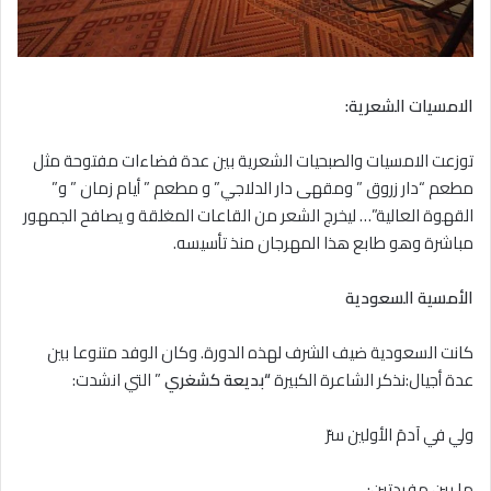
الامسيات الشعرية:
توزعت الامسيات والصبحيات الشعرية بين عدة فضاءات مفتوحة مثل
مطعم “دار زروق ” ومقهى دار الدلاجي” و مطعم ” أيام زمان ” و”
القهوة العالية”… ليخرج الشعر من القاعات المغلقة و يصافح الجمهور
مباشرة وهو طابع هذا المهرجان منذ تأسيسه.
الأمسية السعودية
كانت السعودية ضيف الشرف لهذه الدورة. وكان الوفد متنوعا بين
عدة أجيال:نذكر الشاعرة الكبيرة
“
بديعة كشغري
” التي انشدت:
ولي في آدمَ الأولين سرّ
ما بين مفردتينِ: