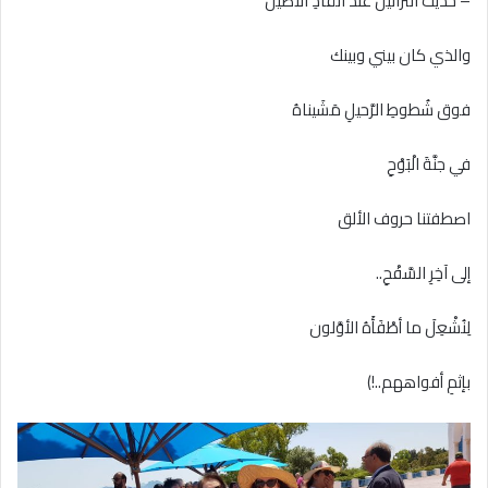
– حديثَ التراتيل عند اتِّقادِ الأصيلْ
والذي كان بيني وبينك
فوق شُطوطِ الرَّحيلِ مَشَيناهُ
في جنَّةَ الْبَوْحِ
اصطفتنا حروف الألق
إلى آخِرِ السَّفْحِ..
لِنُشْعِلَ ما أطْفَأَهُ الأوَّلون
بإثمِ أفواههم..!)