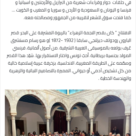
في حلقات حوار وقراءات شعرية من البرازيل والأرجنتين و اسبانيا و
فرنسا و اليونان و السعودية و الأردن و سوريا و المغرب و الكويت …
كما فتحت سوق للشعر لتقريبه من الجمهور ومصالحته معه.
الافتتاح ” كان بقصر النجمة الزهراء” بالربوة المشرفة على البحر: قصر
البارون رودولف ديرلنجي سابقا ( 1932 -1872 )و هو رسام مستشرق
عُرف بولعه بالموسيقى العربية الشرقية. من أصول ألمانية، فرنسي
المولد بجنسية بريطانية. أحبّ تونس واختار الاستقرار بها. شيّد هذا القصر
وصمّمه على الطريقة المغربية، الاندلسية، بزخرفة عربية إسلامية خالية
من كل تشخيص آدمي أو حيواني. المميزة بالتصاميم النباتية والزهرية
والهندسة الخطية .