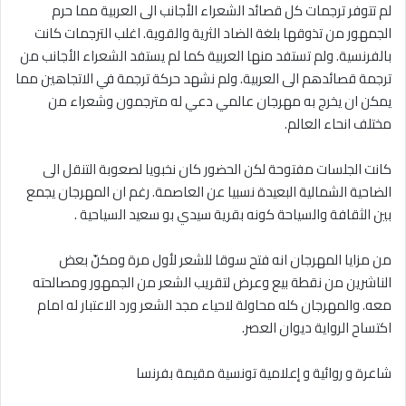
لم تتوفر ترجمات كل قصائد الشعراء الأجانب الى العربية مما حرم
الجمهور من تذوقها بلغة الضاد الثرية والقوية. اغلب الترجمات كانت
بالفرنسية. ولم تستفد منها العربية كما لم يستفد الشعراء الأجانب من
ترجمة قصائدهم الى العربية. ولم نشهد حركة ترجمة في الاتجاهين مما
يمكن ان يخرج به مهرجان عالمي دعي له مترجمون وشعراء من
مختلف انحاء العالم.
كانت الجلسات مفتوحة لكن الحضور كان نخبويا لصعوبة التنقل الى
الضاحية الشمالية البعيدة نسبيا عن العاصمة. رغم ان المهرجان يجمع
بين الثقافة والسياحة كونه بقرية سيدي بو سعيد السياحية .
من مزايا المهرجان انه فتح سوقا للشعر لأول مرة ومكنّ بعض
الناشرين من نقطة بيع وعرض لتقريب الشعر من الجمهور ومصالحته
معه. والمهرجان كله محاولة لاحياء مجد الشعر ورد الاعتبار له امام
اكتساح الرواية ديوان العصر.
شاعرة و روائية و إعلامية تونسية مقيمة بفرنسا