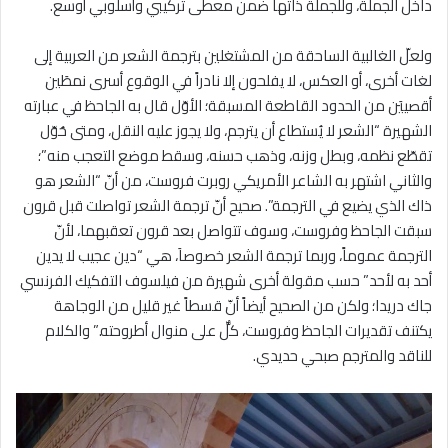
داخل الجملة، وللجملة ذاتها ضمن معطى تركيبي وأسلوبي أوسع.
ولعلّ الغالبية الساحقة من المشتغلين بترجمة الشعر من العربية إلى
لغات أخرى، أو العكس، لا يفلحون إلا نادراً في الوقوع أسرى نمطَين
أقصييَن من الحدود القاطعة المسبقة؛ الأوّل قال به الجاحظ في عبارته
الشهيرة “الشعر لا يُستطاع أن يترجم، ولا يجوز عليه النقل، ومتى حُوّل
تقطّع نظمه، وبطل وزنه، وذهب حسنه، وسقط موضع التعجب منه”؛
والثاني اشتهر به الشاعر الأمريكي روبرت فروست، من أنّ “الشعر هو
ذاك الذي يضيع في الترجمة”. صحيح أنّ ترجمة الشعر تواصلت قبل قرون
سبقت الجاحظ وفروست، وسوف تتواصل بعد قرون تعقبهما، لأنّ
الترجمة عموماً، وربما ترجمة الشعر خصوصاَ، هي “دين عجيب لا يدين
أحد به لأحد” حسب مقولة أخرى شهيرة من فيلسوف التفكيك الفرنسي
جاك دريدا؛ ولكن من الصحيح أيضاً أنّ قسطاً غير قليل من الوجاهة
يكتنف تقديرات الجاحظ وفروست، كلٌّ على منوال أطروحته.” والكلام
للناقد والمترجم صبحي حديدي.