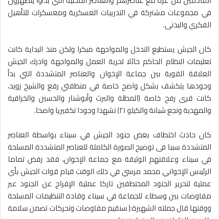
القادمين من غزة مع عناصرهم والعناصر المحلية التي بدأوا ينصهرون
في مجموعات مشتركة في التدريبات العسكرية ومعسكرات للتأهيل
الفكري والبدنى.
كان الجيش يستطيع التدخل والمواجهة مبكرا ولكن منذ البداية كانت
تعليمات النظام الحاكم حائلا لحرية العمل والمواجهة وادرك الجيش
العلاقة القوية بين جماعة الإخوان والعناصر المتشددة التي بدأ
وجودها يتكشف بشكل واضح خاصة في منطقتي رفع والشيخ زويد،
كانت قرى رفح خاصة (المطلة والبرث وأبوشنار والحسين والخرافية
والمهدية ونجع شبانة والكيلو ٢١) تشهدا وجودا تكفيريا واضحا.
كان حادث اختطاف بعض جنود الجيش في سيناء بواسطة العناصر
المتشددة سببا فى توضيح الصورة الكاملة للعناصر المتشددة المسلحة
في سيناء وعلاقتهم الوثيقة مع جماعة الإخوان، فقد رفض تماما
الرئيىس الإخواني محمد مرسي في ذلك الوقت قيام قوات الجيش بأي
عملية لتحرير الجنود المختطفين تاركا عملية الإفراج عن الجنود عبر
مفاوضات بين وسطاء للجماعة في سيناء وقادة التنظيمات المسلحة
ووقتها قال جملته الشهيرة:( سنقيم مفاوضات وتحركات تضمن سلامة