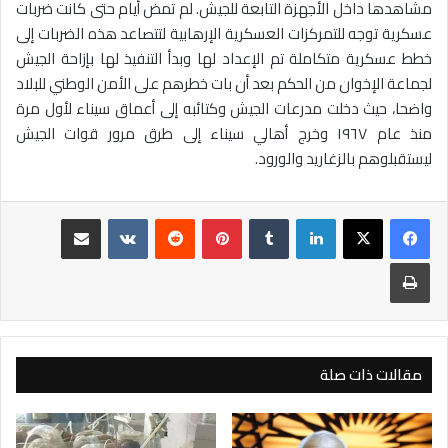
مشاهدها داخل الأجهزة التابعة للجيش. لم تمض أيام حتى كانت ضربات
عسكرية توجه للتمركزات العسكرية الإرهابية لتتصاعد هذه الضربات إلى
خطط عسكرية متكاملة تم الإعداد لها وبدأ التنفيذ لها بإزاحة الجيش
لجماعة الإخوان من الحكم بعد أن بات خطرهم على الأمن الوطني للبلاد
واضحا، حيث دخلت مدرعات الجيش وكتائبه إلى أعماق سيناء لأول مرة
منذ عام ١٩٦٧ وخرج أهالي سيناء إلى طرق مرور قوات الجيش
ليستقبلوهم بالزغاريد والورود.
لينكدإن
بينتيريست
مشاركة عبر البريد
طباعة
مقالات ذات صلة