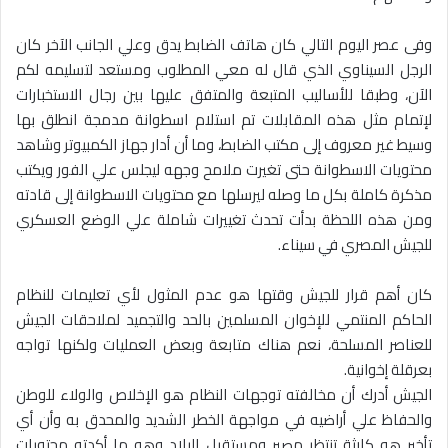
وفى عصر اليوم التالي كان هاتف الضابط يدق وعلي الجانب الآخر كان
الرجل السيناوي الذي قال له معي المطلوب ومستعد لتسليمه لكم
الآن، وطبقا للأساليب المتبعة والمتفق عليها بين رجال الاستخبارات
لإتمام مثل هذه المقابلات تم استلام اسطوانة مدمجة انطلق بها
وسيط غير معروف إلى مكتب الضابط، وما أن أدار جهاز الكمبيوتر وشاهد
محتويات الاسطوانة حتى تغيرت ملامح وجهه ليجلس علي الفور ويكتب
مذكرة كاملة بكل ما وصله ليرسلها مع محتويات الاسطوانة إلى قادته
ومن هذه اللحظة بدأت تحدث تغييرات شاملة علي الوضع العسكري
للجيش المصري في سيناء.
كان أهم قرار للجيش وقتها هو عدم المثول لأي تعليمات للنظام
الحاكم المنتمي للإخوان المسلمين بالحد والتجميد لملاحقات الجيش
للعناصر المسلحة، نعم هناك متابعة وبعض العمليات ولكنها تواجه
بعرقلة إخوانية.
الجيش أدرك أن مخالفته توجهات النظام هو الإخلاص والولاء للوطن
والحفاظ علي أراضيه في مواجهة الخطر الشديد والمحدق به وأن أي
تأخير هو كارثة تنتظر مصير ومستقبل البلاد وهو ما أكدته محتويات