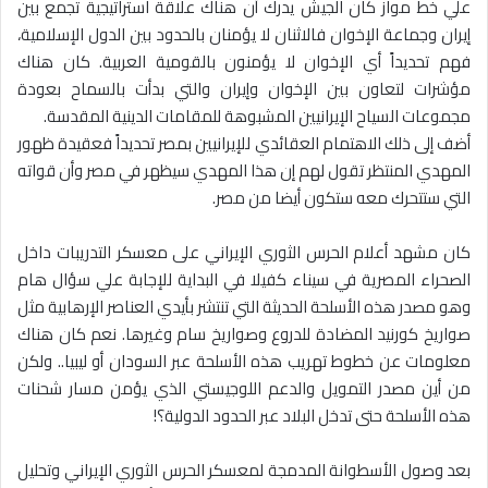
علي خط مواز كان الجيش يدرك أن هناك علاقة استراتيجية تجمع بين
إيران وجماعة الإخوان فالاثنان لا يؤمنان بالحدود بين الدول الإسلامية،
فهم تحديداً أي الإخوان لا يؤمنون بالقومية العربية. كان هناك
مؤشرات لتعاون بين الإخوان وإيران والتي بدأت بالسماح بعودة
مجموعات السياح الإيرانيين المشبوهة للمقامات الدينية المقدسة.
أضف إلى ذلك الاهتمام العقائدي للإيرانيين بمصر تحديداً فعقيدة ظهور
المهدي المنتظر تقول لهم إن هذا المهدي سيظهر في مصر وأن قواته
التي ستتحرك معه ستكون أيضا من مصر.
كان مشهد أعلام الحرس الثوري الإيراني على معسكر التدريبات داخل
الصحراء المصرية في سيناء كفيلا في البداية للإجابة علي سؤال هام
وهو مصدر هذه الأسلحة الحديثة التي تنتشر بأيدي العناصر الإرهابية مثل
صواريخ كورنيد المضادة للدروع وصواريخ سام وغيرها. نعم كان هناك
معلومات عن خطوط تهريب هذه الأسلحة عبر السودان أو ليبيا.. ولكن
من أين مصدر التمويل والدعم اللوجيستي الذي يؤمن مسار شحنات
هذه الأسلحة حتى تدخل البلاد عبر الحدود الدولية؟!
بعد وصول الأسطوانة المدمجة لمعسكر الحرس الثوري الإيراني وتحليل