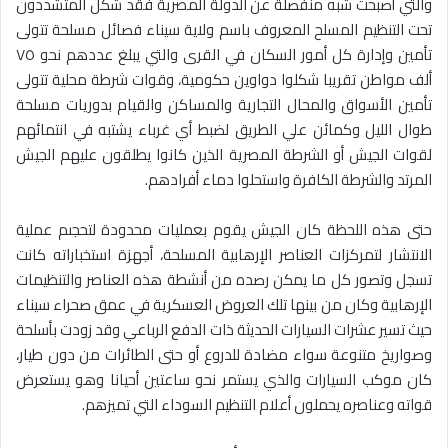
والتي أصبحت شبه منفصلة عن الدولة المصرية فقد شكل المتشددون
تحت التنظيم المسلح المعروف باسم ولاية سيناء فصائل مسلحة تتولى
تأمين وإدارة كل أمور السكان في القرى والتي يبلغ عددهم نحو ٧٥
ألف مواطن تقريبا شكلوا دواوين حكومية، وقوات شرطة محلية تتولى
تأمين الأسواق والمحال التجارية والمساكن والقيام بدوريات مسلحة
طوال الليل وكمائن علي الطريق لضبط أي غرباء يشتبه في انتمائهم
لقوات الجيش أو الشرطة المصرية الذين كانوا يطلقون عليهم الجيش
المرتد والشرطة الكافرة واستحلوا دماء أفرادهم.
حتى هذه اللحظة كان الجيش يقوم بعمليات محدودة لتحجىم عملية
الانتشار لتمركزات العناصر الإرهابية المسلحة، أجهزة استخباراته كانت
تسجل وتصور كل ما يمكن رصده من أنشطة هذه العناصر والتنظيمات
الإرهابية وكان من بينها تلك العروض العسكرية في عمق صحراء سيناء
حيث تسير عشرات السيارات الحديثة ذات الدفع الرباعي وقد زودت بأسلحة
وصواريخ متنوعة سواء مضادة للدروع أو حتى الطائرات من دون طيار،
كان موكب السيارات والذي يستمر نحو ساعتين أحيانا وهو يستعرض
قواته وعناصره يحملون أعلام التنظيم السوداء التي تميزهم.