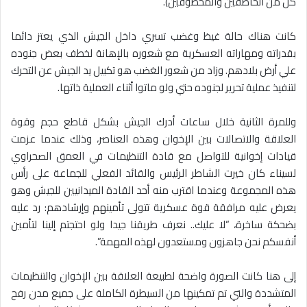
كل من الخاطفين والمخطوفين).
كانت هناك حالة غيظ وغضب تسري داخل الجيش الذي يعتز دائما
بقدراته ومهاراته العسكرية مع شعوره بالإهانة لخطف بعض جنوده
علي أرض بلادهم. وزاد من شعور الغضب هو تكبيل يد الجيش عن التحرك
لتنفيذ عملية تحرير لجنوده حتي ولو ماتوا أثناء العملية ذاتها.
وللمرة الثانية خلال ساعات أدرك الجيش بشكل قاطع حجم وقوة
العلاقة والاتصالات بين الإخوان وهذه العناصر، وذلك عندما عزمت
قيادات إخوانية للتواصل مع قادة التنظيمات في العمق الصحراوي
لسيناء كان خيرت الشاطر الرئيس والقائد الفعلي للجماعة على رأس
هذه المجموعة وعندما اقترب منه أحد القادة الميدانيين للجيش وهو
يعرض عليه مرافقة قوة عسكرية تتولى تأمينهم وإرشادهم: رد عليه
بضحكة ساخرة، “لا عليك.. نعرف طريقنا جيدا ولو احتجتم إلينا لتأمين
أنفسكم نحن جاهزون ومستعدون لهذه المهمة”.
إلى هنا كانت الصورة واضحة لطبيعة العلاقة بين الإخوان والتنظيمات
المتشددة والتي تم تمكينها من السيطرة الكاملة على جميع مدن رفح