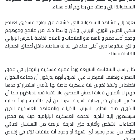
الاسطوانة التي وصلته من رجالهم أبناء سيناء.
نعود إلى مشاهد الاسطوانة التي كشفت عن تواجد عسكري لعناصر
تنتمي للحرس الثوري الإيراني وكان واضحا ذلك من ملامح وجوههم
وحجم أجسادهم والأهم هو العلامات والأعلام الخاصة بالحرس الإيراني
والتي علقوها دون أدنى حياء في بلد له سيادته، داخل أعماق الصحراء
القاحلة بسيناء.
كان سبب الانتفاضة السريعة وبدأ عملية عسكرية بالتوغل في عمق
الصحراء وتكثيف التمركزات علي الطرق، أنهم يدركون أن جماعة الإخوان
تخطط بل وتنفذ تكوين بنية عسكرية خاصة بها لتأمين استمرار تواجدها
فهم لا يأتمنون قوات الجيش المصري ولا يثقوا فيه لادراكهم جيدا أن
تكوين الجيش يتم بعناية شديدة بعيدا عن أي طائفية، وتبدأ عملية
التكوين منذ التحاق الشباب بالكليات والمعاهد العسكرية الذين
سينضمون إليه لتأدية الخدمة العسكرية الإلزامية حيث يتم فحص
انتماءات الشخص وأقاربه حتى الدرجة الرابعة من التسلسل العائلي
للتأكد من عدم وجود أي شبهة أو وجود أية علاقات تؤثر في إخلاص
انتمائه.