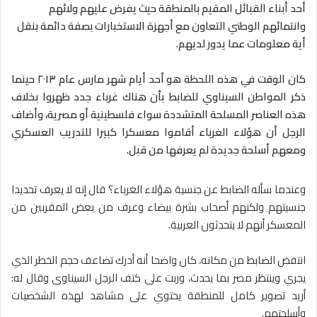
أحد أبناء القبائل المقيم بالمنطقة حيث يفرض عليهم ولائهم
وانتمائهم الوطني التعاون مع أجهزة
الاستخبارات بصفة دائمة بنقل
أية معلومات عما يدور لديهم.
كان الوقت في هذه اللحظة هو أحد أيام شهر مارس عام ٢٠١٣ حينما
ذكر المواطن السيناوي للضابط بأن هناك غرباء جدد ظهروا بخلاف
هذه العناصر المسلحة المتشددة سواء فلسطينية أو مصرية، وأضاف
الرجل أن هؤلاء الغرباء أقاموا معسكرا كبيرا للتدريب العسكري
ومعهم أسلحة جديدة لم يعرفها من قبل.
وعندما سأله الضابط عن جنسية هؤلاء الغرباء؟ قال إنه لا يعرف تحديدا
جنسيتهم ولكنهم أصحاب بشرة بيضاء وعرف من بعض المقربين من
المعسكر أنهم لا يتحدثون العربية.
انتفض الضابط من مكانه، كان واضحا أنه أدرك تضاعف حجم الخطر الذي
يجري وينتظر مصر بما يحدث، وربت على كتف الرجل السيناوى وقال له:
أريد تصوير كامل للمنطقة يحتوي على مشاهد لهذه الشخصيات
وأسلحتهم.