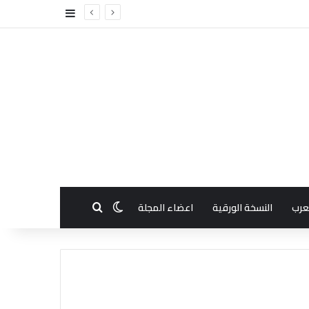
إضافة عمود جا
بحث عن
الوضع المظلم
عرب
النسخة الورقية
اعضاء المجلة