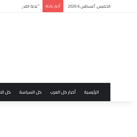
الخميس, أغسطس 6 2026
أخبار عاجلة
“غدنة الفكر” للأديب السع
الرئيسية
أخبار كل العرب
كل السياسة
كل الا