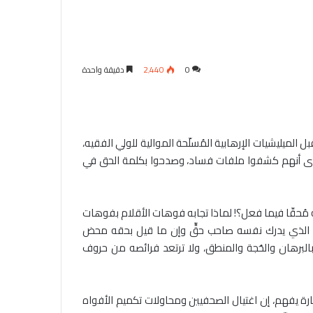
0
2٬440
دقيقة واحدة
 الميليشيات الإرهابية المُسلّحة الموالية للولي الفقيه،
سوى أنهم كشفوا ملفات فساد، وصدحوا بكلمة الحق في
 مُحقّا فيما فعل؟! لماذا تجابه فوهات الأقلام بفوهات
بأنّ الذي يدرك نفسه صاحب حقٍّ وإن ما قيل بحقه محض
م بالبرهان والحُجة والمنطق، ولا ترتعد فرائصه من حروف
شارة يفهم، إن اغتيال الصحفيين ومحاولات تكميم الأفواه