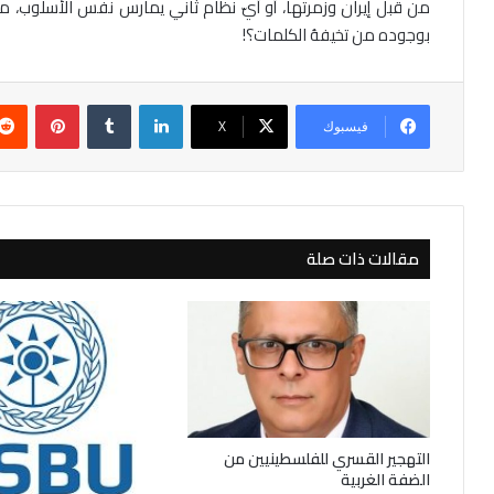
من قبل إيران وزمرتها، أو أيّ نظام ثاني يمارس نفس الأسلوب،
بوجوده من تخيفهُ الكلمات؟!
لينكدإن
بينتير
فيسبوك
‫X
مقالات ذات صلة
التهجير القسري للفلسطينيين من
الضفة الغربية