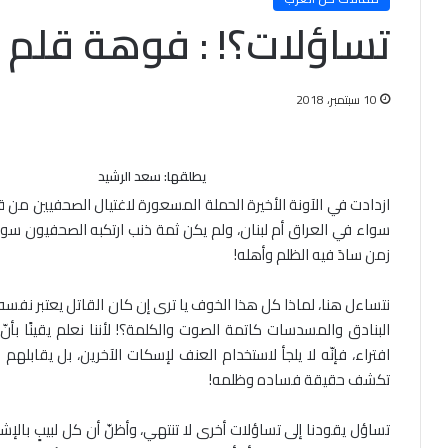
تساؤلات؟! : فوهة قلم
10 سبتمبر، 2018
يطلقها: سعد الرشيد
ازدادت في الآونة الأخيرة الحملة المسعورة لاغتيال الصحفيين من قبل
سواء في العراق أم لبنان، ولم يكن ثمة ذنب ارتكبه الصحفيون 
زمن سادَ فيه الظلم وأهله!
نتساءل هنا، لماذا كل هذا الخوف يا ترى إن كان القاتل يعتبر نفسه
البنادق والمسدسات كاتمة الصوت والكلمة؟! لأننا نعلم يقينًا 
افتراء، فإنّه لا يلجأ لاستخدام العنف لإسكات الآخرين، بل يقابله
تكشف حقيقة فساده وظلمه!
تساؤل يقودنا إلى تساؤلات أخرى لا تنتهي، وأظنّ أن كل لبيبٍ بالإ