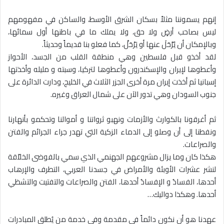
إنهم يسموننا مثلاً بسكان الشرق الأوسط، والساكن في مفهومهم
ليس بصاحب أرضٍ ولا حق، ولا يملك ما في باطنها أول سمائها،
وبالإمكان أن يُرَّحَلَ عنها أو يَرْحَلْ، كما فعلو بنا قديماً وحديثاً.
لقد أخذو قبل فلسطين وهي منطقة القلب من الجسد، الأحواز
وأعطوها لإيران والإسكندرون وأعطوها لتركيا، وسبته و مليله وأخذتها
إسبانيا ثم أخذت إيران مرة أخرى الجزر الثلاث في الخليج، ودارت الدائرة على
جنوب السودان وهي تدور الآن على شمال العراق وغيره.
ثم أغرقونا بالكوارث والأزمات ونهبو ثرواتنا و أموالنا وتحكمو بأنهارنا
ونفطنا إلى أن وصلو إلى الدماء الزكية التي تهدر جراء الجرائم والفتن
والصراعات.
هكذا كان وما يزال مشروعهم الجهنمي الذي سمي بالفوضى الخلاّقة
لنشر عشرات الأوبئة والأمراض في جسدنا العربي، التطرف والإرهاب
أحدها، الفسادُ و الإفسادُ أحدها، الفتن والصراعات والتفتيت والتشظي
أحدها. وهكذا دواليك…
عهدنا هو أن نكون دائماً في مقدمة وفي خدمة من يُطلق المبادرات