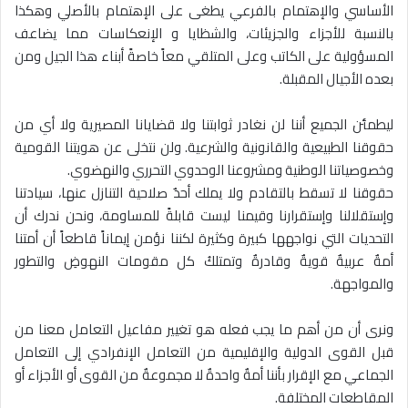
الأساسي والإهتمام بالفرعي يطغى على الإهتمام بالأصلي وهكذا
بالنسبة للأجزاء والجزيئات، والشظايا و الإنعكاسات مما يضاعف
المسؤولية على الكاتب وعلى المتلقي معاً خاصةً أبناء هذا الجيل ومن
بعده الأجيال المقبلة.
ليطمئن الجميع أننا لن نغادر ثوابتنا ولا قضايانا المصيرية ولا أي من
حقوقنا الطبيعية والقانونية والشرعية. ولن نتخلى عن هويتنا القومية
وخصوصياتنا الوطنية ومشروعنا الوحدوي التحرري والنهضوي.
حقوقنا لا تسقط بالتقادم ولا يملك أحدٌ صلاحية التنازل عنها، سيادتنا
وإستقلالنا وإستقرارنا وقيمنا ليست قابلةً للمساومة، ونحن ندرك أن
التحديات التي نواجهها كبيرة وكثيرة لكننا نؤمن إيماناً قاطعاً أن أمتنا
أمةٌ عربيةٌ قويةٌ وقادرةٌ وتمتلكُ كل مقومات النهوضِ والتطور
والمواجهة.
ونرى أن من أهم ما يجب فعله هو تغيير مفاعيل التعامل معنا من
قبل القوى الدولية والإقليمية من التعامل الإنفرادي إلى التعامل
الجماعي مع الإقرار بأننا أمةٌ واحدةٌ لا مجموعةٌ من القوى أو الأجزاء أو
المقاطعات المختلفة.