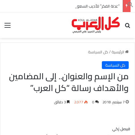
“غدنة الفكر” للأديب السعودي احمد بن عبدالله العبدالنبي
بحث عن
الق
الرئيسية
/
كل السياسة
كل السياسة
من الإسم والعنوان.. إلى المضامين
والأهداف رسالة “كل العرب”
7 سبتمبر، 2018
0
2٬077
3 دقائق
فيصل زكي