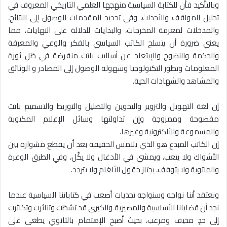
وبالتأكيد فأن للكتابة السياسية منهجها العلمي التاريخي المعروف في
تحليل المواقف والأحداث، وفي تحديد المقدمات للوصول إلى النتائج،
والمدخلات لمعرفة المخرجات، والبدايات للدلالة على النهايات، مما
يعني ضرورة أن يتسلح الكاتب السياسي بالفكر والوعي والمعرفة
والحكمة والنضوج والإبتعاد عن أساليب باتت منقرضة في ظل ثورة
المعلومات وتطور التكنولوجيا وسهولة الوصول إلى المصادر و الوثائق
والمشاهد والشهادات الحية.
إن لغة التهويل والتزوير والتخوين والتضليل والتوريط والتسميم باتت
مفضوحة وممزوجة وإن تداولتها وسائل الإعلام المكتوبة
والمسموعة والألكترونية وغيرها.
إن الكاتب المبدع هو الذي يلامس الحقيقة بعد أن يقطع مشواره بين
الأشواك ولا يتعب، ويمشي في الأدغال ولا يكِّل، وفي الطرق الوعرة
والملتوية ولا يتوقف، يجتاز حقول الألغام ولا يتردد.
ونعتقد أننا نواجه وسنواجه تحديات أصعب في كتاباتنا السياسية عندما
نجد أن قضايانا الأساسية والمصيرية والكبرى قد تشظت وتناثرت وتكاثرت
إلى حدٍ مخيف ومرعب، بحيث أصبح الإهتمام بالثانوي يطغى على