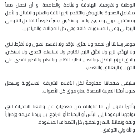
الوطنية والقومية، الهادفة والبنّاءة والجامعة، و أن نحمل معاً
مشاعل الصحوة والنهوض والتقدم لنزرع الثقة والعزم والتفائل والأمل
بمستقبل عربي وحدوي واعد، وسنكون جسراً طبيعياً للتفاعل القومي
الإيجابي وعلى المستويات كافة وفي كل المجالات والميادين.
جوهر رسالتنا أن نجمع ولا نفرِّق، نوَحِّد ولا نقسم، نصون ولا نُفرِّط، نبني
ولا نهدِّم، نزرع ولا نحرِّق الزرع، نقاوم ولا نستسلم، نتحدى ولا نستكين،
بالحق نهزم الباطل ،وبالعدل نطارد الظلم، وبالعلم والتطور نقضي على
الجهل و الإنغلاق والتعصب.
ستبقى صفحاتنا مفتوحةً لكل الأقلام الشريفة المسؤولة وسيظل
صوت أمتنا العربية المجيدة يعلو فوق كل الأصوات.
وأخيراً نقول أن ما تناولناه من معطياتٍ عن واقعنا التحديات التي
تواجهنا لايقودنا إلى اليأس أو الإحباط أو التراجع، بل يزيدنا عزيمة وإصراراً
وثقة وتفائلاً بالنصر وبتحقيق كل الأهداف المنشودة.
واللهُ وليُ التوفيق..