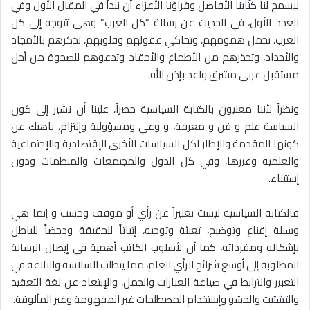
ليسمح لنا كتّابنا الأفاضل وقراؤنا الأعزاء أن نبدأ في المقال الأول وفي
العدد الأول، في الحديث عن رسالة “كل العرب” وهي تتوجه إلى كل
العرب، تحمل همومهم، وتحاكي عقولهم وقلوبهم، تذكرهم بالأمجاد
والأجداد، وتحذرهم من الأطماع والأحقاد وتدعوهم للصحوة من أجل
مستقبل عربي مشرق واعد بإذن الله.
ونظراً لأننا معنيون بالكتابة السياسية حصراً، علينا أن نشير إلى كون
السياسة علم و فن و معرفة، و وعي ومسؤولية وإلتزام، ناهيك عن
كونها المقدمة والإطار لكل السياسات الأخرى الإقتصادية والإجتماعية
والعلمية وغيرها، وفي كل الدول والمجتمعات والمنظمات ودون
إستثناء.
فالكتابة السياسية ليست تعبيراً عن رأي أو موقف وحسب و إنما هي
وسيلة إقناع وتوضيح، تعبئة وتوجيه، إثباتاً للحقيقة ودحضاً للباطل
بإشكاله ومفرداته، كما أن لأسلوب الكاتب أهمية في إيصال الرسالة
المطلوبة إلى أوسع شرائح الرأي العام، مما يتطلب السلاسة والبلاغة في
التعبير والترابط في صياغة العبارات والجمل، والإبتعاد عن لغة التعقيد
والتشتيت والحشو وإستخدام المصطلحات غير المفهومة وغير المألوفة.